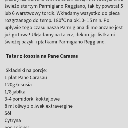
świeżo startym Parmigiano Reggiano, tak by powstał 5
lub 6 warstwowy torcik. Wkładamy wszystko do pieca
rozgrzanego do temp. 180°C na ok10- 15 min. Po
upływie tego czasu nasza Parmigiana di melanzane jest
już gotowa! Układamy na talerz, dekorując listkami
świeżej bazylii i płatkami Parmigiano Reggiano.
Tatar z łososia na Pane Carasau
Składniki na porcje:
1 płat Pane Carasau
120g łososia
1/8 jabłka
3-4 pomidorki koktajlowe
8 ml oliwy z oliwek extravergine
Sól
Cytryna
Sos sojowy