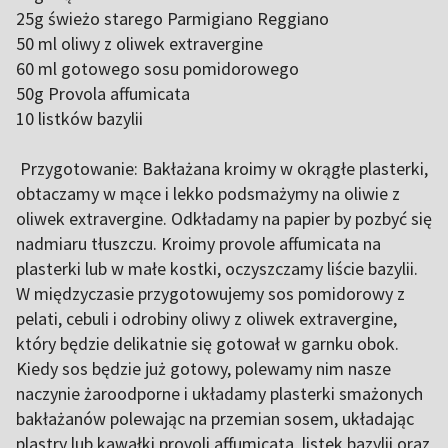
25g świeżo starego Parmigiano Reggiano
50 ml oliwy z oliwek extravergine
60 ml gotowego sosu pomidorowego
50g Provola affumicata
10 listków bazylii
Przygotowanie: Bakłażana kroimy w okrągłe plasterki,
obtaczamy w mące i lekko podsmażymy na oliwie z
oliwek extravergine. Odkładamy na papier by pozbyć się
nadmiaru tłuszczu. Kroimy provole affumicata na
plasterki lub w małe kostki, oczyszczamy liście bazylii.
W międzyczasie przygotowujemy sos pomidorowy z
pelati, cebuli i odrobiny oliwy z oliwek extravergine,
który będzie delikatnie się gotował w garnku obok.
Kiedy sos będzie już gotowy, polewamy nim nasze
naczynie żaroodporne i układamy plasterki smażonych
bakłażanów polewając na przemian sosem, układając
plastry lub kawałki provoli affumicata, listek bazylii oraz