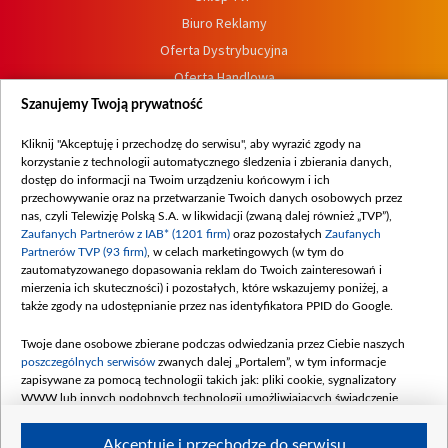
Biuro Reklamy
Oferta Dystrybucyjna
Oferta Handlowa
Dostępność
Szanujemy Twoją prywatność
Moje zgody
Kliknij "Akceptuję i przechodzę do serwisu", aby wyrazić zgody na
Procedura zgłoszeń wewnętrznych
korzystanie z technologii automatycznego śledzenia i zbierania danych,
dostęp do informacji na Twoim urządzeniu końcowym i ich
przechowywanie oraz na przetwarzanie Twoich danych osobowych przez
nas, czyli Telewizję Polską S.A. w likwidacji (zwaną dalej również „TVP”),
Zaufanych Partnerów z IAB* (1201 firm)
oraz pozostałych
Zaufanych
Partnerów TVP (93 firm)
, w celach marketingowych (w tym do
zautomatyzowanego dopasowania reklam do Twoich zainteresowań i
mierzenia ich skuteczności) i pozostałych, które wskazujemy poniżej, a
także zgody na udostępnianie przez nas identyfikatora PPID do Google.
Twoje dane osobowe zbierane podczas odwiedzania przez Ciebie naszych
poszczególnych serwisów
zwanych dalej „Portalem”, w tym informacje
zapisywane za pomocą technologii takich jak: pliki cookie, sygnalizatory
WWW lub innych podobnych technologii umożliwiających świadczenie
dopasowanych i bezpiecznych usług, personalizację treści oraz reklam,
udostępnianie funkcji mediów społecznościowych oraz analizowanie ruchu
Akceptuję i przechodzę do serwisu