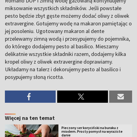
Romano DOP i zimną wodę gazowaną kontynuujemy
miksowanie wszystkich składników. Jeśli powstałe
pesto będzie zbyt gęste możemy dodać oliwy z oliwek
extravergine. Gotujemy wodę na makaron pamiętając o
jej posoleniu. Ugotowany makaron al dente
przelewamy zimną wodą i przesypujemy do pojemnika,
do którego dodajemy pesto al basilico. Mieszamy
delikatnie wszystkie składniki razem, dodajemy kilka
kropel oliwy z oliwek extravergine doprawiamy.
Układamy na talerz i dekorujemy pesto al basilico i
posypujemy słoną ricotta.
Więcej na ten temat
Pieczony ser koryciński na buraku z
miodem. Prosty pomysł na wyraziste
danie