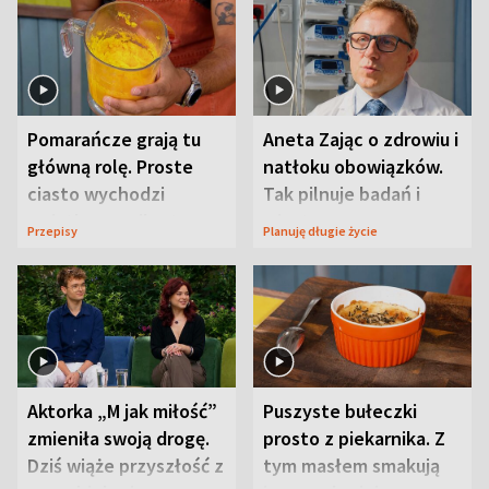
Pomarańcze grają tu
Aneta Zając o zdrowiu i
główną rolę. Proste
natłoku obowiązków.
ciasto wychodzi
Tak pilnuje badań i
wyjątkowo wilgotne
wizyt
Przepisy
Planuję długie życie
Aktorka „M jak miłość”
Puszyste bułeczki
zmieniła swoją drogę.
prosto z piekarnika. Z
Dziś wiąże przyszłość z
tym masłem smakują