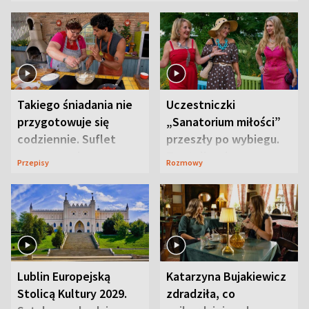
Takiego śniadania nie
Uczestniczki
przygotowuje się
„Sanatorium miłości”
codziennie. Suflet
przeszły po wybiegu.
serowy zachwyca
Te stylizacje
Przepisy
Rozmowy
smakiem
przyciągały wzrok
Lublin Europejską
Katarzyna Bujakiewicz
Stolicą Kultury 2029.
zdradziła, co