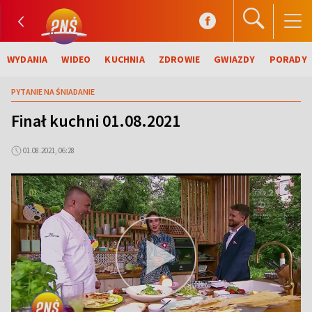
WYDANIA
WIDEO
KUCHNIA
ZDROWIE
GWIAZDY
PORADY
PYTANIE NA ŚNIADANIE
Finał kuchni 01.08.2021
01.08.2021, 06:28