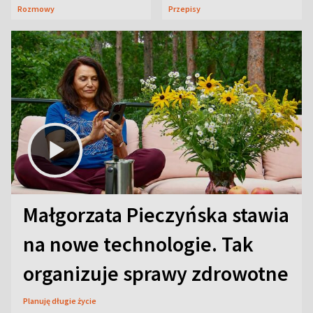
neurobiologią
jeszcze lepiej
Rozmowy
Przepisy
Małgorzata Pieczyńska stawia
na nowe technologie. Tak
organizuje sprawy zdrowotne
Planuję długie życie