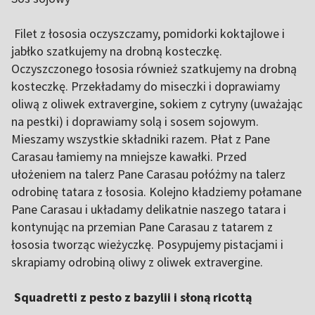
Filet z łososia oczyszczamy, pomidorki koktajlowe i
jabłko szatkujemy na drobną kosteczkę.
Oczyszczonego łososia również szatkujemy na drobną
kosteczkę. Przekładamy do miseczki i doprawiamy
oliwą z oliwek extravergine, sokiem z cytryny (uważając
na pestki) i doprawiamy solą i sosem sojowym.
Mieszamy wszystkie składniki razem. Płat z Pane
Carasau łamiemy na mniejsze kawałki. Przed
ułożeniem na talerz Pane Carasau połóżmy na talerz
odrobinę tatara z łososia. Kolejno kładziemy połamane
Pane Carasau i układamy delikatnie naszego tatara i
kontynując na przemian Pane Carasau z tatarem z
łososia tworząc wieżyczkę. Posypujemy pistacjami i
skrapiamy odrobiną oliwy z oliwek extravergine.
Squadretti z pesto z bazylii i słoną ricottą