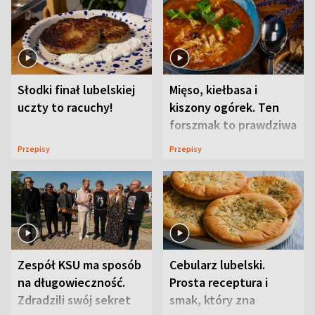
Słodki finał lubelskiej
Mięso, kiełbasa i
uczty to racuchy!
kiszony ogórek. Ten
forszmak to prawdziwa
uczta
Przepisy
Przepisy
Zespół KSU ma sposób
Cebularz lubelski.
na długowieczność.
Prosta receptura i
Zdradzili swój sekret
smak, który zna