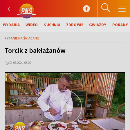
WYDANIA
WIDEO
KUCHNIA
ZDROWIE
GWIAZDY
PORADY
PYTANIE NA ŚNIADANIE
Torcik z bakłażanów
01.08.2021, 06:22