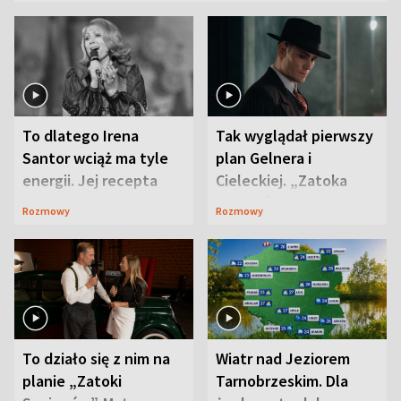
To dlatego Irena
Tak wyglądał pierwszy
Santor wciąż ma tyle
plan Gelnera i
energii. Jej recepta
Cieleckiej. „Zatoka
jest zaskakująco
szpiegów” od razu ich
Rozmowy
Rozmowy
prosta
zaskoczyła
To działo się z nim na
Wiatr nad Jeziorem
planie „Zatoki
Tarnobrzeskim. Dla