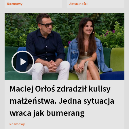
Lubelszczyzna
Rozmowy
Aktualności
Maciej Orłoś zdradził kulisy
małżeństwa. Jedna sytuacja
wraca jak bumerang
Rozmowy