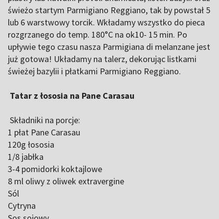
świeżo startym Parmigiano Reggiano, tak by powstał 5
lub 6 warstwowy torcik. Wkładamy wszystko do pieca
rozgrzanego do temp. 180°C na ok10- 15 min. Po
upływie tego czasu nasza Parmigiana di melanzane jest
już gotowa! Układamy na talerz, dekorując listkami
świeżej bazylii i płatkami Parmigiano Reggiano.
Tatar z łososia na Pane Carasau
Składniki na porcje:
1 płat Pane Carasau
120g łososia
1/8 jabłka
3-4 pomidorki koktajlowe
8 ml oliwy z oliwek extravergine
Sól
Cytryna
Sos sojowy