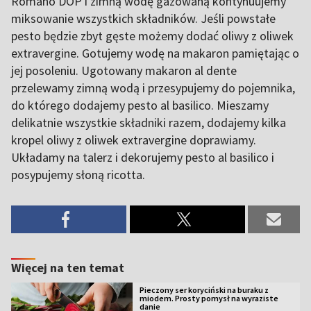
Romano DOP i zimną wodę gazowaną kontynuujemy
miksowanie wszystkich składników. Jeśli powstałe
pesto będzie zbyt gęste możemy dodać oliwy z oliwek
extravergine. Gotujemy wodę na makaron pamiętając o
jej posoleniu. Ugotowany makaron al dente
przelewamy zimną wodą i przesypujemy do pojemnika,
do którego dodajemy pesto al basilico. Mieszamy
delikatnie wszystkie składniki razem, dodajemy kilka
kropel oliwy z oliwek extravergine doprawiamy.
Układamy na talerz i dekorujemy pesto al basilico i
posypujemy słoną ricotta.
Więcej na ten temat
Pieczony ser koryciński na buraku z
miodem. Prosty pomysł na wyraziste
danie