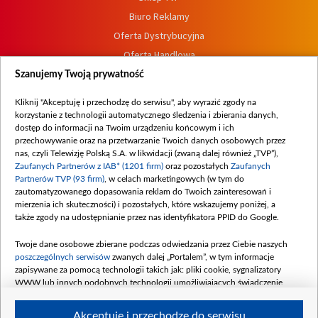
Biuro Reklamy
Oferta Dystrybucyjna
Oferta Handlowa
Dostępność
Szanujemy Twoją prywatność
Moje zgody
Kliknij "Akceptuję i przechodzę do serwisu", aby wyrazić zgody na
Procedura zgłoszeń wewnętrznych
korzystanie z technologii automatycznego śledzenia i zbierania danych,
dostęp do informacji na Twoim urządzeniu końcowym i ich
przechowywanie oraz na przetwarzanie Twoich danych osobowych przez
nas, czyli Telewizję Polską S.A. w likwidacji (zwaną dalej również „TVP”),
Zaufanych Partnerów z IAB* (1201 firm)
oraz pozostałych
Zaufanych
Partnerów TVP (93 firm)
, w celach marketingowych (w tym do
zautomatyzowanego dopasowania reklam do Twoich zainteresowań i
mierzenia ich skuteczności) i pozostałych, które wskazujemy poniżej, a
także zgody na udostępnianie przez nas identyfikatora PPID do Google.
Twoje dane osobowe zbierane podczas odwiedzania przez Ciebie naszych
poszczególnych serwisów
zwanych dalej „Portalem”, w tym informacje
zapisywane za pomocą technologii takich jak: pliki cookie, sygnalizatory
WWW lub innych podobnych technologii umożliwiających świadczenie
dopasowanych i bezpiecznych usług, personalizację treści oraz reklam,
udostępnianie funkcji mediów społecznościowych oraz analizowanie ruchu
Akceptuję i przechodzę do serwisu