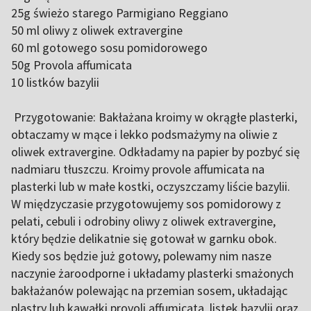
25g świeżo starego Parmigiano Reggiano
50 ml oliwy z oliwek extravergine
60 ml gotowego sosu pomidorowego
50g Provola affumicata
10 listków bazylii
Przygotowanie: Bakłażana kroimy w okrągłe plasterki,
obtaczamy w mące i lekko podsmażymy na oliwie z
oliwek extravergine. Odkładamy na papier by pozbyć się
nadmiaru tłuszczu. Kroimy provole affumicata na
plasterki lub w małe kostki, oczyszczamy liście bazylii.
W międzyczasie przygotowujemy sos pomidorowy z
pelati, cebuli i odrobiny oliwy z oliwek extravergine,
który będzie delikatnie się gotował w garnku obok.
Kiedy sos będzie już gotowy, polewamy nim nasze
naczynie żaroodporne i układamy plasterki smażonych
bakłażanów polewając na przemian sosem, układając
plastry lub kawałki provoli affumicata, listek bazylii oraz