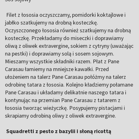
Filet z łososia oczyszczamy, pomidorki koktajlowe i
jabłko szatkujemy na drobną kosteczkę.
Oczyszczonego łososia również szatkujemy na drobną
kosteczkę. Przekładamy do miseczki i doprawiamy
oliwą z oliwek extravergine, sokiem z cytryny (uważając
na pestki) i doprawiamy solą i sosem sojowym.
Mieszamy wszystkie składniki razem. Płat z Pane
Carasau łamiemy na mniejsze kawałki. Przed
ułożeniem na talerz Pane Carasau połóżmy na talerz
odrobinę tatara z łososia. Kolejno kładziemy połamane
Pane Carasau i układamy delikatnie naszego tatara i
kontynując na przemian Pane Carasau z tatarem z
łososia tworząc wieżyczkę. Posypujemy pistacjami i
skrapiamy odrobiną oliwy z oliwek extravergine.
Squadretti z pesto z bazylii i słoną ricottą