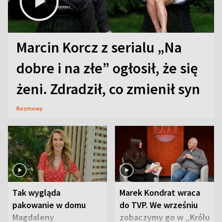
Marcin Korcz z serialu „Na
dobre i na złe” ogłosił, że się
żeni. Zdradził, co zmienił syn
Rozmowy
Tak wygląda
Marek Kondrat wraca
pakowanie w domu
do TVP. We wrześniu
Magdaleny
zobaczymy go w „Królu