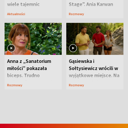
wiele tajemnic
Stage”. Ania Karwan
zapowiada
Aktualności
Rozmowy
niespodzianki
Anna z „Sanatorium
Gąsiewska i
miłości” pokazała
Sołtysiewicz wrócili w
biceps. Trudno
wyjątkowe miejsce. Na
uwierzyć, co przeszła
szlaku czekał
Rozmowy
Rozmowy
wcześniej
niedźwiedź