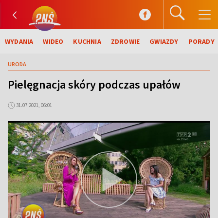
WYDANIA
WIDEO
KUCHNIA
ZDROWIE
GWIAZDY
PORADY
URODA
Pielęgnacja skóry podczas upałów
31.07.2021, 06:01