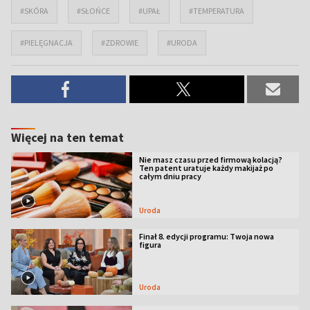
#SKÓRA
#SŁOŃCE
#UPAŁ
#TEMPERATURA
#PIELĘGNACJA
#ZDROWIE
#URODA
Więcej na ten temat
Nie masz czasu przed firmową kolacją?
Ten patent uratuje każdy makijaż po
całym dniu pracy
Uroda
Finał 8. edycji programu: Twoja nowa
figura
Uroda