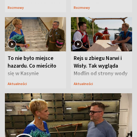
Waligórskiej-Lisieckiej.
Maciusiu I”
Rozmowy
Rozmowy
Mąż nie odpuszcza
To nie było miejsce
Rejs u zbiegu Narwi i
hazardu. Co mieściło
Wisły. Tak wygląda
się w Kasynie
Modlin od strony wody
Oficerskim?
Aktualności
Aktualności