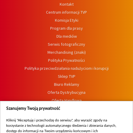
Kontakt
Centrum informacji TVP
Komisja Etyki
Program dla prasy
Dla mediów
Serwis fotograficzny
Merchandising (znaki)
Polityka Prywatności
Polityka przeciwdziałania nadużyciom i korupcji
Sklep TVP
Biuro Reklamy
Oferta Dystrybucyjna
Oferta Handlowa
Dostępność
Szanujemy Twoją prywatność
Moje zgody
Kliknij "Akceptuję i przechodzę do serwisu", aby wyrazić zgody na
Procedura zgłoszeń wewnętrznych
korzystanie z technologii automatycznego śledzenia i zbierania danych,
dostęp do informacji na Twoim urządzeniu końcowym i ich