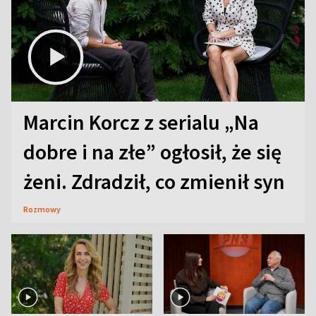
Marcin Korcz z serialu „Na
dobre i na złe” ogłosił, że się
żeni. Zdradził, co zmienił syn
Rozmowy