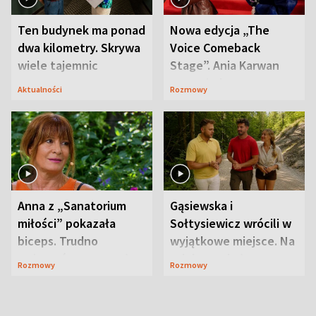
Ten budynek ma ponad
Nowa edycja „The
dwa kilometry. Skrywa
Voice Comeback
wiele tajemnic
Stage”. Ania Karwan
zapowiada
Aktualności
Rozmowy
niespodzianki
Anna z „Sanatorium
Gąsiewska i
miłości” pokazała
Sołtysiewicz wrócili w
biceps. Trudno
wyjątkowe miejsce. Na
uwierzyć, co przeszła
szlaku czekał
Rozmowy
Rozmowy
wcześniej
niedźwiedź