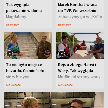
Tak wygląda
Marek Kondrat wraca
pakowanie w domu
do TVP. We wrześniu
Magdaleny
zobaczymy go w „Królu
Waligórskiej-Lisieckiej.
Maciusiu I”
Rozmowy
Rozmowy
Mąż nie odpuszcza
To nie było miejsce
Rejs u zbiegu Narwi i
hazardu. Co mieściło
Wisły. Tak wygląda
się w Kasynie
Modlin od strony wody
Oficerskim?
Aktualności
Aktualności