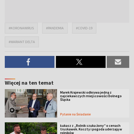
#KORONAWIRUS
#PANDEMIA
#COVID-19
#WARIANT DELTA
Więcej na ten temat
Marek Krajewski odkrywa jedną z
najciekawszych miejscowości Dolnego
Śląska
Pytanie na Śniadanie
Łukasz z „Rolnik szuka żony” o cenach
truskawek. Koszty i pogoda uderzają w
rolników