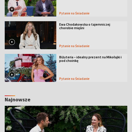
Pytanie na Śniadanie
Ewa Chodakowska o tajemniczej
chorobie mięśni
Pytanie na Śniadanie
Biżuteria – idealny prezent na Mikołajki i
pod choinkę
Pytanie na Śniadanie
Najnowsze