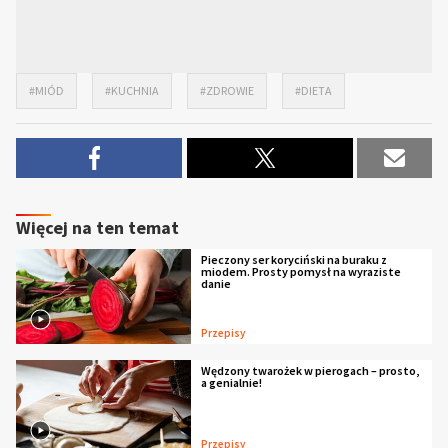
#MIÓD
#KUCHNIA
#ZDROWIE
#DIETA
Więcej na ten temat
Pieczony ser koryciński na buraku z
miodem. Prosty pomysł na wyraziste
danie
Przepisy
Wędzony twarożek w pierogach – prosto,
a genialnie!
Przepisy