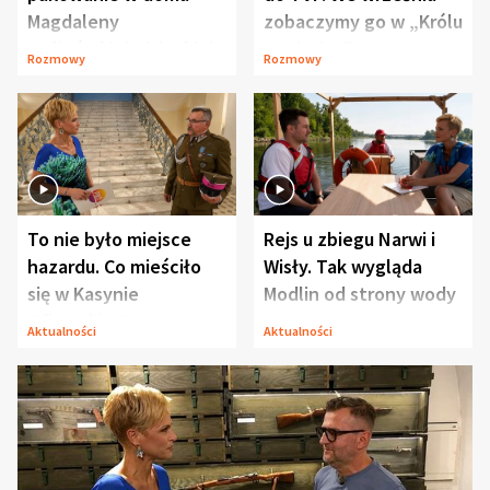
Magdaleny
zobaczymy go w „Królu
Waligórskiej-Lisieckiej.
Maciusiu I”
Rozmowy
Rozmowy
Mąż nie odpuszcza
To nie było miejsce
Rejs u zbiegu Narwi i
hazardu. Co mieściło
Wisły. Tak wygląda
się w Kasynie
Modlin od strony wody
Oficerskim?
Aktualności
Aktualności