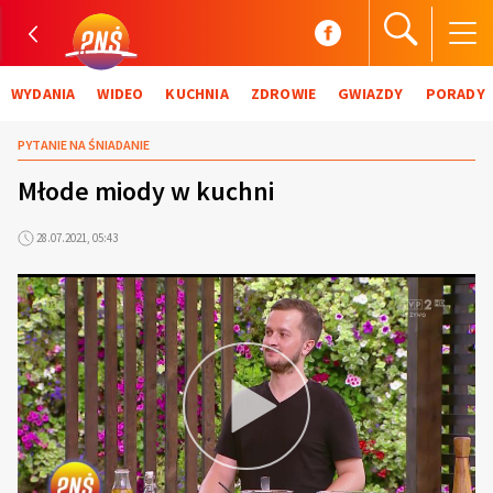
WYDANIA
WIDEO
KUCHNIA
ZDROWIE
GWIAZDY
PORADY
PYTANIE NA ŚNIADANIE
Młode miody w kuchni
28.07.2021, 05:43