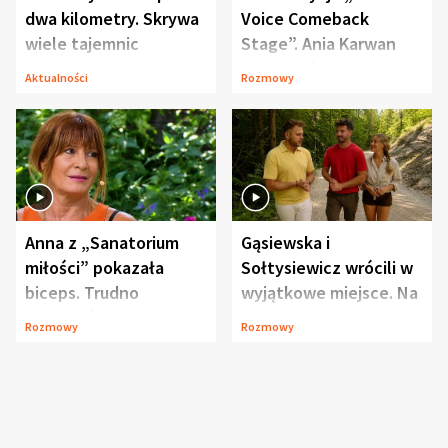
dwa kilometry. Skrywa
Voice Comeback
wiele tajemnic
Stage”. Ania Karwan
zapowiada
Aktualności
Rozmowy
niespodzianki
Anna z „Sanatorium
Gąsiewska i
miłości” pokazała
Sołtysiewicz wrócili w
biceps. Trudno
wyjątkowe miejsce. Na
uwierzyć, co przeszła
szlaku czekał
Rozmowy
Rozmowy
wcześniej
niedźwiedź