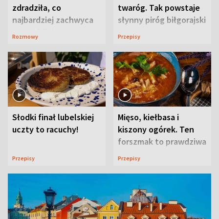
zdradziła, co
twaróg. Tak powstaje
najbardziej zachwyca
słynny piróg biłgorajski
ją w Lublinie
Rozmowy
Przepisy
Słodki finał lubelskiej
Mięso, kiełbasa i
uczty to racuchy!
kiszony ogórek. Ten
forszmak to prawdziwa
uczta
Przepisy
Przepisy