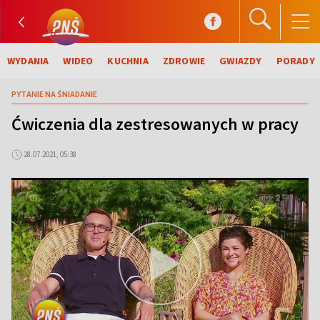
WYDANIA
WIDEO
KUCHNIA
ZDROWIE
GWIAZDY
PORADY
PYTANIE NA ŚNIADANIE
Ćwiczenia dla zestresowanych w pracy
28.07.2021, 05:38