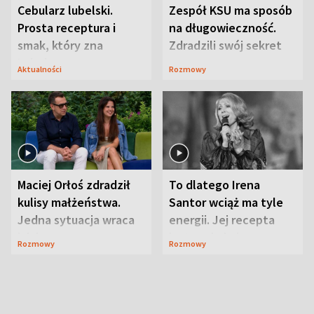
Cebularz lubelski.
Zespół KSU ma sposób
Prosta receptura i
na długowieczność.
smak, który zna
Zdradzili swój sekret
Lubelszczyzna
Aktualności
Rozmowy
Maciej Orłoś zdradził
To dlatego Irena
kulisy małżeństwa.
Santor wciąż ma tyle
Jedna sytuacja wraca
energii. Jej recepta
jak bumerang
jest zaskakująco
Rozmowy
Rozmowy
prosta