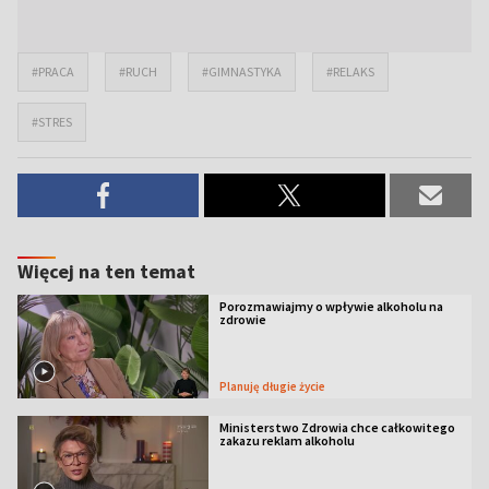
#PRACA
#RUCH
#GIMNASTYKA
#RELAKS
#STRES
Więcej na ten temat
Porozmawiajmy o wpływie alkoholu na
zdrowie
Planuję długie życie
Ministerstwo Zdrowia chce całkowitego
zakazu reklam alkoholu