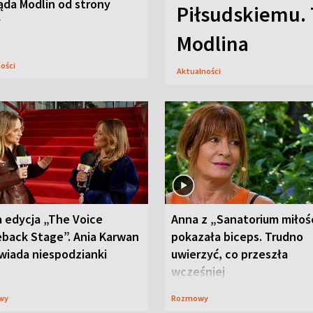
ąda Modlin od strony
Piłsudskiemu. 
y
Modlina
ności
Aktualności
 edycja „The Voice
Anna z „Sanatorium miłoś
back Stage”. Ania Karwan
pokazała biceps. Trudno
wiada niespodzianki
uwierzyć, co przeszła
wcześniej
wy
Rozmowy