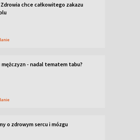
 Zdrowia chce całkowitego zakazu
olu
danie
 mężczyzn - nadal tematem tabu?
danie
my o zdrowym sercu i mózgu