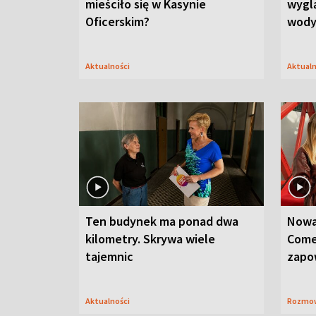
mieściło się w Kasynie
wygl
Oficerskim?
wod
Aktualności
Aktual
Ten budynek ma ponad dwa
Nowa
kilometry. Skrywa wiele
Come
tajemnic
zapo
Aktualności
Rozmo