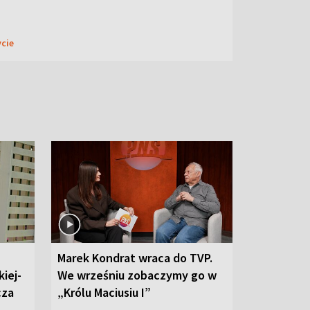
ycie
Marek Kondrat wraca do TVP.
iej-
We wrześniu zobaczymy go w
cza
„Królu Maciusiu I”