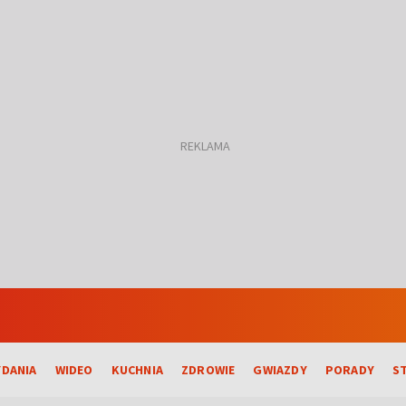
DANIA
WIDEO
KUCHNIA
ZDROWIE
GWIAZDY
PORADY
S