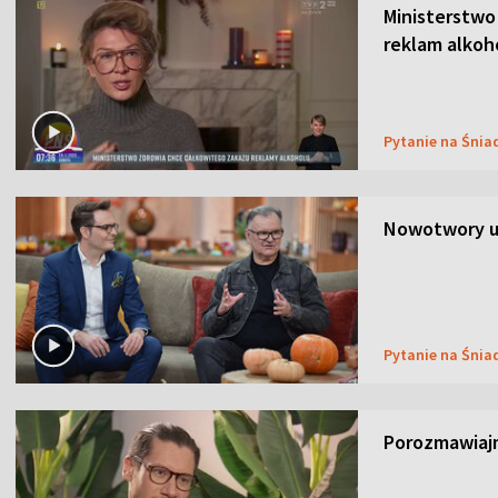
Ministerstwo
reklam alkoh
Pytanie na Śnia
Nowotwory u
Pytanie na Śnia
Porozmawiaj