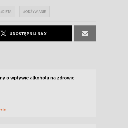
#DIETA
#ODŻYWIANIE
UDOSTĘPNIJ NA X
y o wpływie alkoholu na zdrowie
ycie