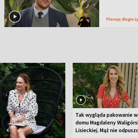
Planuję długie ż
Tak wygląda pakowanie w
domu Magdaleny Waligórsk
Lisieckiej. Mąż nie odpusz