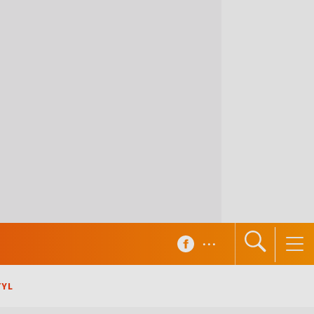
...
TYL