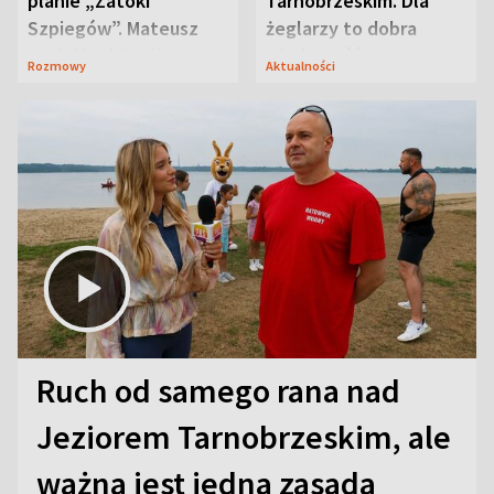
planie „Zatoki
Tarnobrzeskim. Dla
Szpiegów”. Mateusz
żeglarzy to dobra
Janicki odsłonił
wiadomość
Rozmowy
Aktualności
aktorski sekret
Ruch od samego rana nad
Jeziorem Tarnobrzeskim, ale
ważna jest jedna zasada