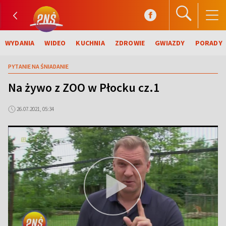
WYDANIA
WIDEO
KUCHNIA
ZDROWIE
GWIAZDY
PORADY
PYTANIE NA ŚNIADANIE
Na żywo z ZOO w Płocku cz.1
26.07.2021, 05:34