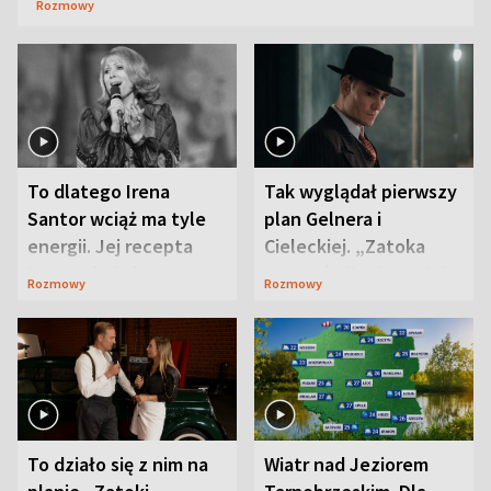
Rozmowy
To dlatego Irena
Tak wyglądał pierwszy
Santor wciąż ma tyle
plan Gelnera i
energii. Jej recepta
Cieleckiej. „Zatoka
jest zaskakująco
szpiegów” od razu ich
Rozmowy
Rozmowy
prosta
zaskoczyła
To działo się z nim na
Wiatr nad Jeziorem