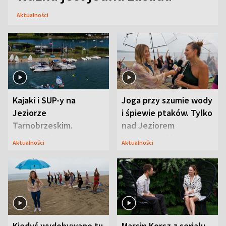
Aktualności
Kajaki i SUP-y na
Joga przy szumie wody
Jeziorze
i śpiewie ptaków. Tylko
Tarnobrzeskim.
nad Jeziorem
Przyrodnicy zwracają
Tarnobrzeskim
Aktualności
Aktualności
uwagę na coś jeszcze
Kiedyś wydobywano tu
Marcin Korcz z serialu