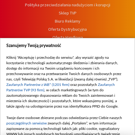
Polityka przeciwdziałania nadużyciom i korupcji
Sklep TVP
Biuro Reklamy
Oferta Dystrybucyjna
Oferta Handlowa
Dostępność
Szanujemy Twoją prywatność
Moje zgody
Kliknij "Akceptuję i przechodzę do serwisu", aby wyrazić zgody na
Procedura zgłoszeń wewnętrznych
korzystanie z technologii automatycznego śledzenia i zbierania danych,
dostęp do informacji na Twoim urządzeniu końcowym i ich
przechowywanie oraz na przetwarzanie Twoich danych osobowych przez
nas, czyli Telewizję Polską S.A. w likwidacji (zwaną dalej również „TVP”),
Zaufanych Partnerów z IAB* (1201 firm)
oraz pozostałych
Zaufanych
Partnerów TVP (93 firm)
, w celach marketingowych (w tym do
zautomatyzowanego dopasowania reklam do Twoich zainteresowań i
mierzenia ich skuteczności) i pozostałych, które wskazujemy poniżej, a
także zgody na udostępnianie przez nas identyfikatora PPID do Google.
Twoje dane osobowe zbierane podczas odwiedzania przez Ciebie naszych
poszczególnych serwisów
zwanych dalej „Portalem”, w tym informacje
zapisywane za pomocą technologii takich jak: pliki cookie, sygnalizatory
WWW lub innych podobnych technologii umożliwiających świadczenie