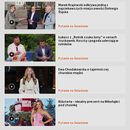
Marek Krajewski odkrywa jedną z
najciekawszych miejscowości Dolnego
Śląska
Pytanie na Śniadanie
Łukasz z „Rolnik szuka żony” o cenach
truskawek. Koszty i pogoda uderzają w
rolników
Pytanie na Śniadanie
Ewa Chodakowska o tajemniczej
chorobie mięśni
Pytanie na Śniadanie
Biżuteria – idealny prezent na Mikołajki i
pod choinkę
Pytanie na Śniadanie