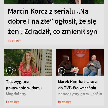
Marcin Korcz z serialu „Na
dobre i na złe” ogłosił, że się
żeni. Zdradził, co zmienił syn
Rozmowy
Tak wygląda
Marek Kondrat wraca
pakowanie w domu
do TVP. We wrześniu
Magdaleny
zobaczymy go w „Królu
Waligórskiej-Lisieckiej.
Maciusiu I”
Rozmowy
Rozmowy
Mąż nie odpuszcza