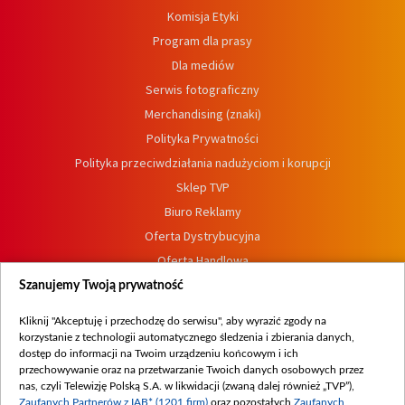
Komisja Etyki
Program dla prasy
Dla mediów
Serwis fotograficzny
Merchandising (znaki)
Polityka Prywatności
Polityka przeciwdziałania nadużyciom i korupcji
Sklep TVP
Biuro Reklamy
Oferta Dystrybucyjna
Oferta Handlowa
Dostępność
Szanujemy Twoją prywatność
Moje zgody
Kliknij "Akceptuję i przechodzę do serwisu", aby wyrazić zgody na
Procedura zgłoszeń wewnętrznych
korzystanie z technologii automatycznego śledzenia i zbierania danych,
dostęp do informacji na Twoim urządzeniu końcowym i ich
przechowywanie oraz na przetwarzanie Twoich danych osobowych przez
nas, czyli Telewizję Polską S.A. w likwidacji (zwaną dalej również „TVP”),
Zaufanych Partnerów z IAB* (1201 firm)
oraz pozostałych
Zaufanych