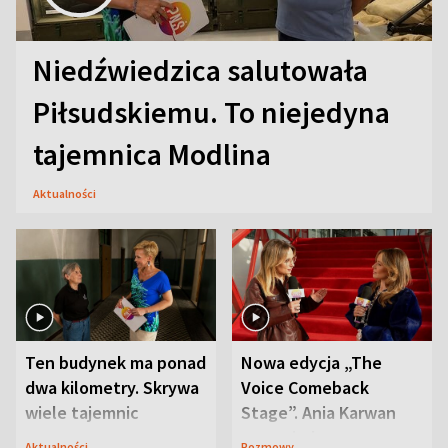
Niedźwiedzica salutowała
Piłsudskiemu. To niejedyna
tajemnica Modlina
Aktualności
Ten budynek ma ponad
Nowa edycja „The
dwa kilometry. Skrywa
Voice Comeback
wiele tajemnic
Stage”. Ania Karwan
zapowiada
Aktualności
Rozmowy