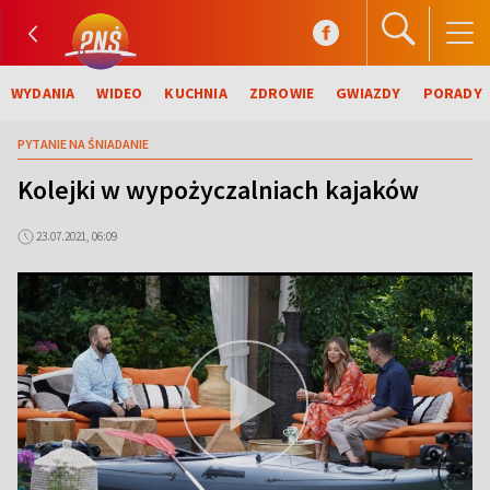
WYDANIA
WIDEO
KUCHNIA
ZDROWIE
GWIAZDY
PORADY
PYTANIE NA ŚNIADANIE
Kolejki w wypożyczalniach kajaków
23.07.2021, 06:09