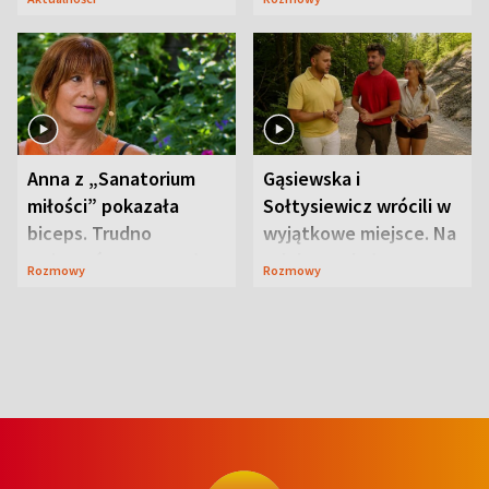
niespodzianki
Anna z „Sanatorium
Gąsiewska i
miłości” pokazała
Sołtysiewicz wrócili w
biceps. Trudno
wyjątkowe miejsce. Na
uwierzyć, co przeszła
szlaku czekał
Rozmowy
Rozmowy
wcześniej
niedźwiedź