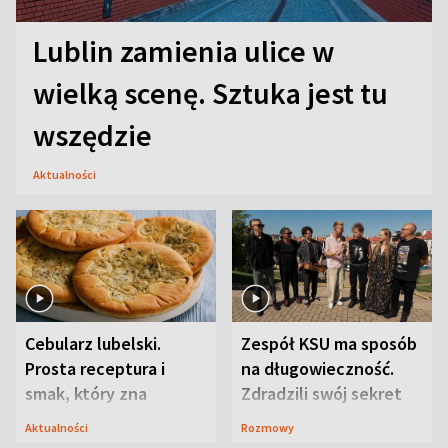
Lublin zamienia ulice w
wielką scenę. Sztuka jest tu
wszędzie
Aktualności
Cebularz lubelski.
Zespół KSU ma sposób
Prosta receptura i
na długowieczność.
smak, który zna
Zdradzili swój sekret
Lubelszczyzna
Aktualności
Rozmowy