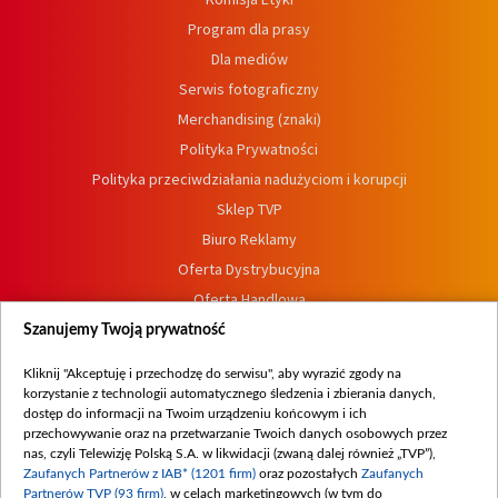
Program dla prasy
Dla mediów
Serwis fotograficzny
Merchandising (znaki)
Polityka Prywatności
Polityka przeciwdziałania nadużyciom i korupcji
Sklep TVP
Biuro Reklamy
Oferta Dystrybucyjna
Oferta Handlowa
Dostępność
Szanujemy Twoją prywatność
Moje zgody
Kliknij "Akceptuję i przechodzę do serwisu", aby wyrazić zgody na
Procedura zgłoszeń wewnętrznych
korzystanie z technologii automatycznego śledzenia i zbierania danych,
dostęp do informacji na Twoim urządzeniu końcowym i ich
przechowywanie oraz na przetwarzanie Twoich danych osobowych przez
nas, czyli Telewizję Polską S.A. w likwidacji (zwaną dalej również „TVP”),
Zaufanych Partnerów z IAB* (1201 firm)
oraz pozostałych
Zaufanych
Partnerów TVP (93 firm)
, w celach marketingowych (w tym do