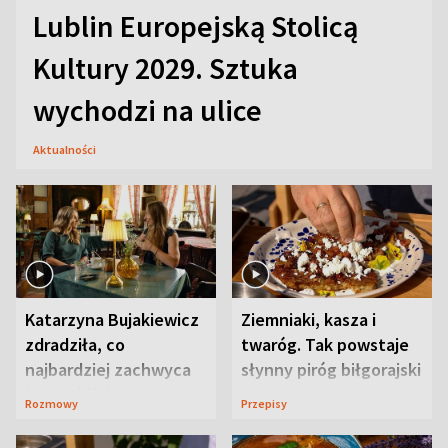
Lublin Europejską Stolicą
Kultury 2029. Sztuka
wychodzi na ulice
Aktualności
Katarzyna Bujakiewicz
Ziemniaki, kasza i
zdradziła, co
twaróg. Tak powstaje
najbardziej zachwyca
słynny piróg biłgorajski
ją w Lublinie
Rozmowy
Przepisy