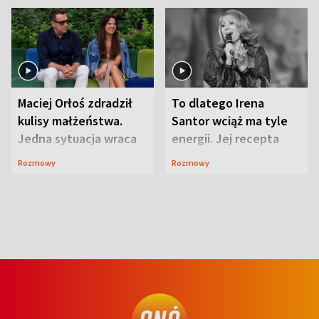
Maciej Orłoś zdradził
To dlatego Irena
kulisy małżeństwa.
Santor wciąż ma tyle
Jedna sytuacja wraca
energii. Jej recepta
jak bumerang
jest zaskakująco
Rozmowy
Rozmowy
prosta