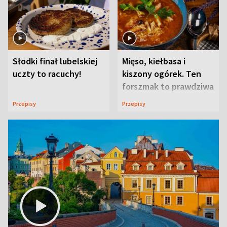
Słodki finał lubelskiej
Mięso, kiełbasa i
uczty to racuchy!
kiszony ogórek. Ten
forszmak to prawdziwa
uczta
Przepisy
Przepisy