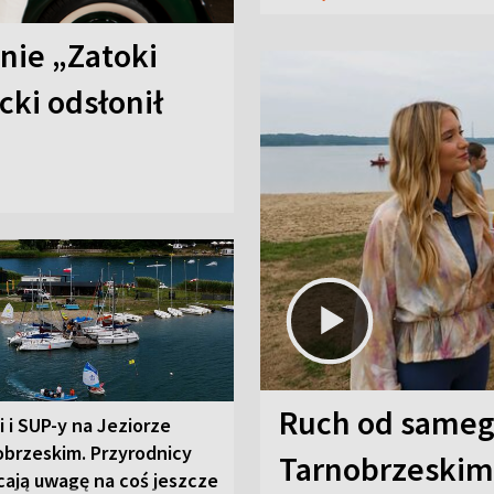
anie „Zatoki
cki odsłonił
Ruch od sameg
i i SUP-y na Jeziorze
obrzeskim. Przyrodnicy
Tarnobrzeskim,
cają uwagę na coś jeszcze