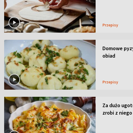
Przepisy
Domowe pyzy 
obiad
Przepisy
Za dużo ugo
zrobi z niego