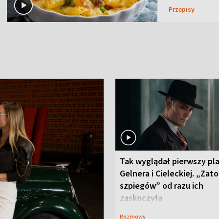
Przepisy
Tak wyglądał pierwszy pl
Gelnera i Cieleckiej. „Zat
szpiegów” od razu ich
zaskoczyła
Rozmowy