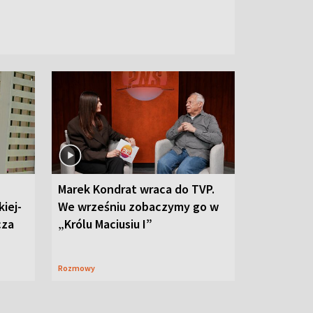
Marek Kondrat wraca do TVP.
iej-
We wrześniu zobaczymy go w
cza
„Królu Maciusiu I”
Rozmowy