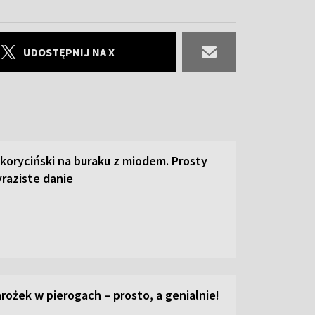
UDOSTĘPNIJ NA X
 koryciński na buraku z miodem. Prosty
raziste danie
ożek w pierogach – prosto, a genialnie!