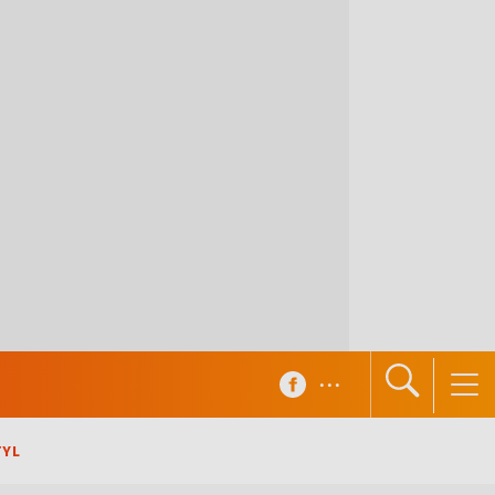
...
TYL