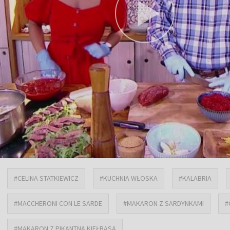
#CELINA STATKIEWICZ
#KUCHNIA WŁOSKA
#KALABRIA
#MACCHERONI CON LE SARDE
#MAKARON Z SARDYNKAMI
#
#MAKARON Z PIKANTNĄ KIEŁBASĄ