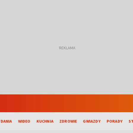
DANIA
WIDEO
KUCHNIA
ZDROWIE
GWIAZDY
PORADY
S