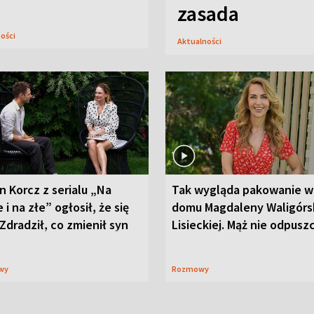
zasada
ności
Aktualności
n Korcz z serialu „Na
Tak wygląda pakowanie w
 i na złe” ogłosił, że się
domu Magdaleny Waligórsk
 Zdradził, co zmienił syn
Lisieckiej. Mąż nie odpusz
wy
Rozmowy