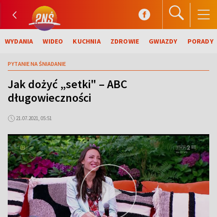
WYDANIA
WIDEO
KUCHNIA
ZDROWIE
GWIAZDY
PORADY
PYTANIE NA ŚNIADANIE
Jak dożyć „setki" – ABC
długowieczności
21.07.2021, 05:51