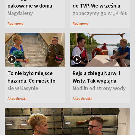
pakowanie w domu
do TVP. We wrześniu
Magdaleny
zobaczymy go w „Królu
Waligórskiej-Lisieckiej.
Maciusiu I”
Rozmowy
Rozmowy
Mąż nie odpuszcza
To nie było miejsce
Rejs u zbiegu Narwi i
hazardu. Co mieściło
Wisły. Tak wygląda
się w Kasynie
Modlin od strony wody
Oficerskim?
Aktualności
Aktualności