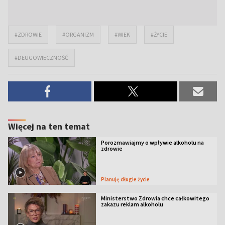
#ZDROWIE
#ORGANIZM
#WIEK
#ŻYCIE
#DŁUGOWIECZNOŚĆ
Więcej na ten temat
Porozmawiajmy o wpływie alkoholu na
zdrowie
Planuję długie życie
Ministerstwo Zdrowia chce całkowitego
zakazu reklam alkoholu