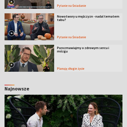
Pytanie na Śniadanie
Nowotwory u mężczyzn - nadal tematem
tabu?
Pytanie na Śniadanie
Porozmawiajmy o zdrowym sercu i
mózgu
Planuję długie życie
Najnowsze