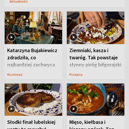
Aktualności
Katarzyna Bujakiewicz
Ziemniaki, kasza i
zdradziła, co
twaróg. Tak powstaje
najbardziej zachwyca
słynny piróg biłgorajski
ją w Lublinie
Rozmowy
Przepisy
Słodki finał lubelskiej
Mięso, kiełbasa i