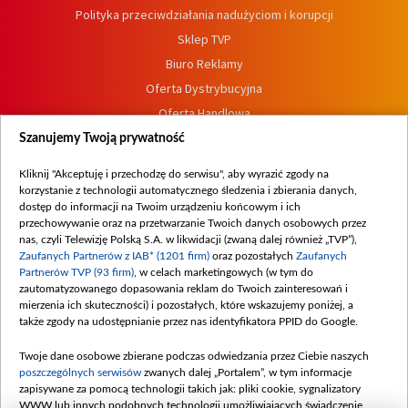
Polityka przeciwdziałania nadużyciom i korupcji
Sklep TVP
Biuro Reklamy
Oferta Dystrybucyjna
Oferta Handlowa
Dostępność
Szanujemy Twoją prywatność
Moje zgody
Kliknij "Akceptuję i przechodzę do serwisu", aby wyrazić zgody na
Procedura zgłoszeń wewnętrznych
korzystanie z technologii automatycznego śledzenia i zbierania danych,
dostęp do informacji na Twoim urządzeniu końcowym i ich
przechowywanie oraz na przetwarzanie Twoich danych osobowych przez
nas, czyli Telewizję Polską S.A. w likwidacji (zwaną dalej również „TVP”),
Zaufanych Partnerów z IAB* (1201 firm)
oraz pozostałych
Zaufanych
Partnerów TVP (93 firm)
, w celach marketingowych (w tym do
zautomatyzowanego dopasowania reklam do Twoich zainteresowań i
mierzenia ich skuteczności) i pozostałych, które wskazujemy poniżej, a
także zgody na udostępnianie przez nas identyfikatora PPID do Google.
Twoje dane osobowe zbierane podczas odwiedzania przez Ciebie naszych
poszczególnych serwisów
zwanych dalej „Portalem”, w tym informacje
zapisywane za pomocą technologii takich jak: pliki cookie, sygnalizatory
WWW lub innych podobnych technologii umożliwiających świadczenie