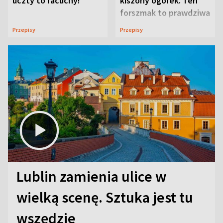
uczty to racuchy!
kiszony ogórek. Ten
forszmak to prawdziwa
uczta
Przepisy
Przepisy
Lublin zamienia ulice w
wielką scenę. Sztuka jest tu
wszędzie