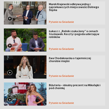
Marek Krajewski odkrywa jedną z
najciekawszych miejscowości Dolnego
Śląska
Pytanie na Śniadanie
Łukasz z „Rolnik szuka żony” o cenach
truskawek. Koszty i pogoda uderzają w
rolników
Pytanie na Śniadanie
Ewa Chodakowska o tajemniczej
chorobie mięśni
Pytanie na Śniadanie
Biżuteria – idealny prezent na Mikołajki i
pod choinkę
Pytanie na Śniadanie