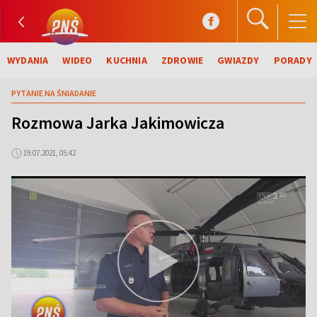
WYDANIA
WIDEO
KUCHNIA
ZDROWIE
GWIAZDY
PORADY
PYTANIE NA ŚNIADANIE
Rozmowa Jarka Jakimowicza
19.07.2021, 05:42