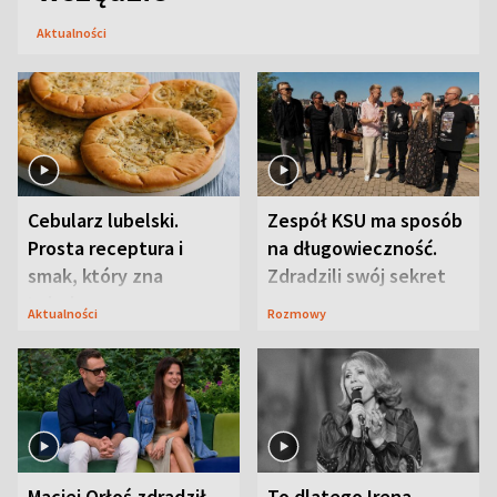
Aktualności
Cebularz lubelski.
Zespół KSU ma sposób
Prosta receptura i
na długowieczność.
smak, który zna
Zdradzili swój sekret
Lubelszczyzna
Aktualności
Rozmowy
Maciej Orłoś zdradził
To dlatego Irena