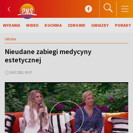
WYDANIA
WIDEO
KUCHNIA
ZDROWIE
GWIAZDY
PORADY
URODA
Nieudane zabiegi medycyny
estetycznej
19.07.2021, 05:37