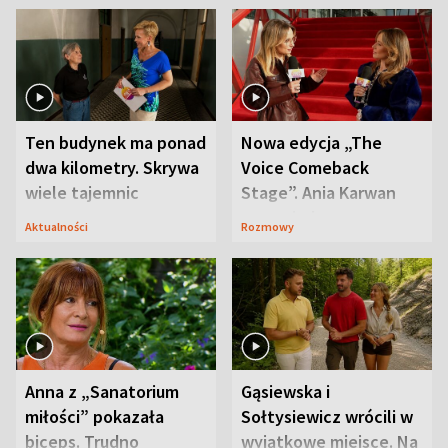
Ten budynek ma ponad
Nowa edycja „The
dwa kilometry. Skrywa
Voice Comeback
wiele tajemnic
Stage”. Ania Karwan
zapowiada
Aktualności
Rozmowy
niespodzianki
Anna z „Sanatorium
Gąsiewska i
miłości” pokazała
Sołtysiewicz wrócili w
biceps. Trudno
wyjątkowe miejsce. Na