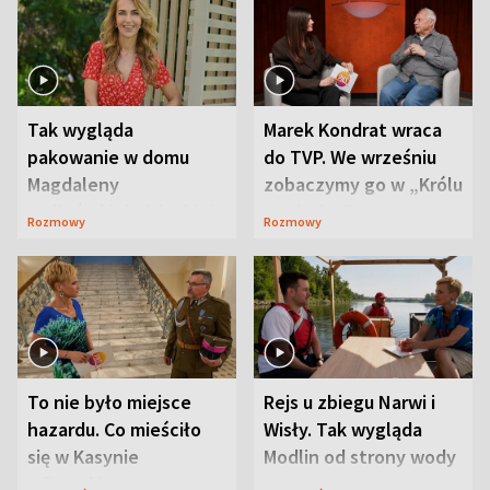
Tak wygląda
Marek Kondrat wraca
pakowanie w domu
do TVP. We wrześniu
Magdaleny
zobaczymy go w „Królu
Waligórskiej-Lisieckiej.
Maciusiu I”
Rozmowy
Rozmowy
Mąż nie odpuszcza
To nie było miejsce
Rejs u zbiegu Narwi i
hazardu. Co mieściło
Wisły. Tak wygląda
się w Kasynie
Modlin od strony wody
Oficerskim?