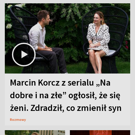
Marcin Korcz z serialu „Na
dobre i na złe” ogłosił, że się
żeni. Zdradził, co zmienił syn
Rozmowy