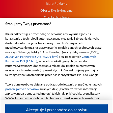
Biuro Reklamy
Oferta Dystrybucyjna
Oferta Handlowa
Dostępność
Szanujemy Twoją prywatność
Moje zgody
Kliknij "Akceptuję i przechodzę do serwisu", aby wyrazić zgody na
Procedura zgłoszeń wewnętrznych
korzystanie z technologii automatycznego śledzenia i zbierania danych,
dostęp do informacji na Twoim urządzeniu końcowym i ich
przechowywanie oraz na przetwarzanie Twoich danych osobowych przez
nas, czyli Telewizję Polską S.A. w likwidacji (zwaną dalej również „TVP”),
Zaufanych Partnerów z IAB* (1201 firm)
oraz pozostałych
Zaufanych
Partnerów TVP (93 firm)
, w celach marketingowych (w tym do
zautomatyzowanego dopasowania reklam do Twoich zainteresowań i
mierzenia ich skuteczności) i pozostałych, które wskazujemy poniżej, a
także zgody na udostępnianie przez nas identyfikatora PPID do Google.
Twoje dane osobowe zbierane podczas odwiedzania przez Ciebie naszych
poszczególnych serwisów
zwanych dalej „Portalem”, w tym informacje
zapisywane za pomocą technologii takich jak: pliki cookie, sygnalizatory
WWW lub innych podobnych technologii umożliwiających świadczenie
dopasowanych i bezpiecznych usług, personalizację treści oraz reklam,
udostępnianie funkcji mediów społecznościowych oraz analizowanie ruchu
Akceptuję i przechodzę do serwisu
w Internecie.