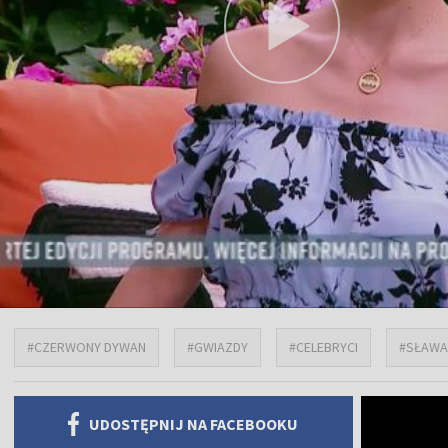
#CZERWONY DYWAN
#GWIAZDY
#CELEBRYCI
#SŁAWA
UDOSTĘPNIJ NA FACEBOOKU