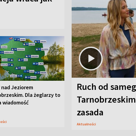
Ruch od sameg
r nad Jeziorem
brzeskim. Dla żeglarzy to
Tarnobrzeskim,
a wiadomość
zasada
ności
Aktualności