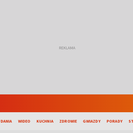
DANIA
WIDEO
KUCHNIA
ZDROWIE
GWIAZDY
PORADY
S