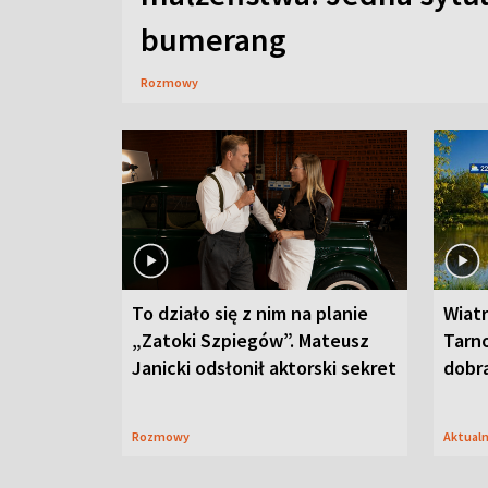
bumerang
Rozmowy
To działo się z nim na planie
Wiat
„Zatoki Szpiegów”. Mateusz
Tarno
Janicki odsłonił aktorski sekret
dobr
Rozmowy
Aktual