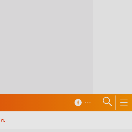
...
TYL