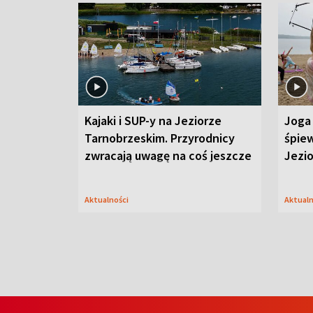
Kajaki i SUP-y na Jeziorze
Joga 
Tarnobrzeskim. Przyrodnicy
śpiew
zwracają uwagę na coś jeszcze
Jezi
Aktualności
Aktual