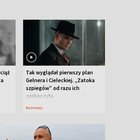
ciąż
Tak wyglądał pierwszy plan
ta
Gelnera i Cieleckiej. „Zatoka
szpiegów” od razu ich
zaskoczyła
Rozmowy