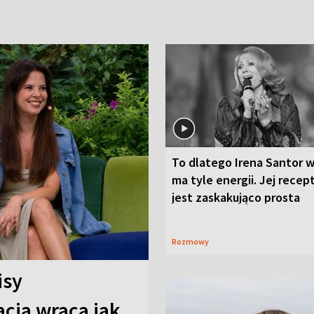
To dlatego Irena Santor w
ma tyle energii. Jej recep
jest zaskakująco prosta
Rozmowy
isy
cja wraca jak