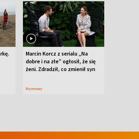
rkę.
Marcin Korcz z serialu „Na
dobre i na złe” ogłosił, że się
żeni. Zdradził, co zmienił syn
Rozmowy