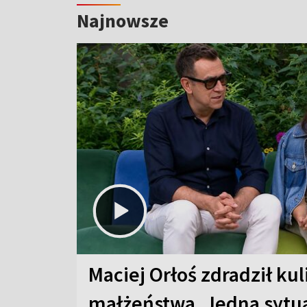
Najnowsze
Maciej Orłoś zdradził kul
małżeństwa. Jedna sytua