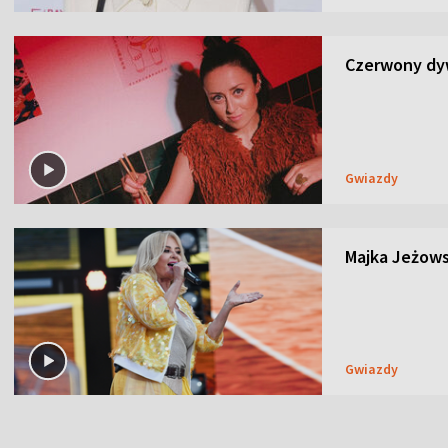
Czerwony dyw
Gwiazdy
Majka Jeżows
Gwiazdy