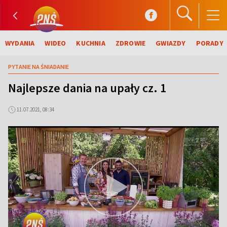
WYDANIA
WIDEO
KUCHNIA
ZDROWIE
GWIAZDY
PORADY
PYTANIE NA ŚNIADANIE
Najlepsze dania na upały cz. 1
11.07.2021, 08:34