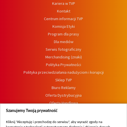
Kariera w TVP
Kontakt
Centrum informacji TVP
Komisja Etyki
Program dla prasy
Dla mediów
Serwis fotograficzny
Merchandising (znaki)
Polityka Prywatności
Polityka przeciwdziałania nadużyciom i korupcji
Sklep TVP
Biuro Reklamy
Oferta Dystrybucyjna
Oferta Handlowa
Dostępność
Szanujemy Twoją prywatność
Moje zgody
Kliknij "Akceptuję i przechodzę do serwisu", aby wyrazić zgody na
Procedura zgłoszeń wewnętrznych