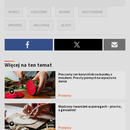
#UPAŁY
#JEDZENIE
#DANIE
#GOTOWANIE
#PRZEPIS
#KUCHNIA
#LATO
Więcej na ten temat
Pieczony ser koryciński na buraku z
miodem. Prosty pomysł na wyraziste
danie
Przepisy
Wędzony twarożek w pierogach – prosto,
a genialnie!
Przepisy