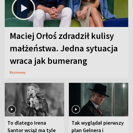
Maciej Orłoś zdradził kulisy
małżeństwa. Jedna sytuacja
wraca jak bumerang
Rozmowy
To dlatego Irena
Tak wyglądał pierwszy
Santor wciąż ma tyle
plan Gelnera i