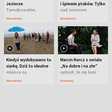
Jeziorze
i śpiewie ptaków. Tylko
Tarnobrzeskim.
nad Jeziorem
Przyrodnicy zwracają
Tarnobrzeskim
Aktualności
Aktualności
uwagę na coś jeszcze
Kiedyś wydobywano tu
Marcin Korcz z serialu
siarkę. Dziś to idealne
„Na dobre i na złe”
miejsce na
ogłosił, że się żeni.
wypoczynek
Zdradził, co zmienił
Aktualności
Rozmowy
syn