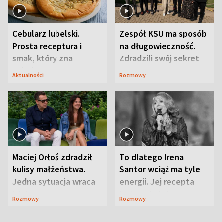
Cebularz lubelski.
Zespół KSU ma sposób
Prosta receptura i
na długowieczność.
smak, który zna
Zdradzili swój sekret
Lubelszczyzna
Aktualności
Rozmowy
Maciej Orłoś zdradził
To dlatego Irena
kulisy małżeństwa.
Santor wciąż ma tyle
Jedna sytuacja wraca
energii. Jej recepta
jak bumerang
jest zaskakująco
Rozmowy
Rozmowy
prosta