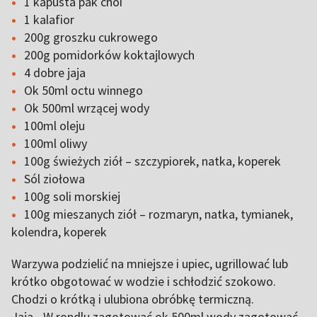
1 kapusta pak choi
1 kalafior
200g groszku cukrowego
200g pomidorków koktajlowych
4 dobre jaja
Ok 50ml octu winnego
Ok 500ml wrzącej wody
100ml oleju
100ml oliwy
100g świeżych ziół – szczypiorek, natka, koperek
Sól ziołowa
100g soli morskiej
100g mieszanych ziół – rozmaryn, natka, tymianek,
kolendra, koperek
Warzywa podzielić na mniejsze i upiec, ugrillować lub
krótko obgotować w wodzie i schłodzić szokowo.
Chodzi o krótką i ulubiona obróbkę termiczną.
Jaja - W rondlu zagotować ok 500ml wody zagotować