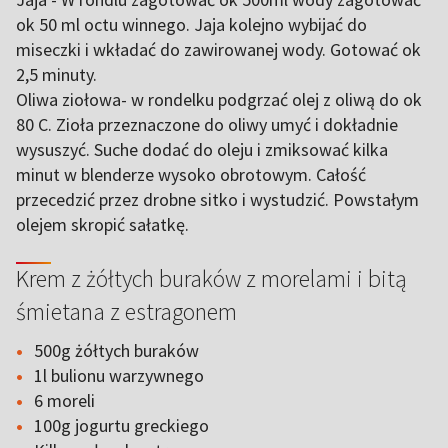
ok 50 ml octu winnego. Jaja kolejno wybijać do
miseczki i wkładać do zawirowanej wody. Gotować ok
2,5 minuty.
Oliwa ziołowa- w rondelku podgrzać olej z oliwą do ok
80 C. Zioła przeznaczone do oliwy umyć i dokładnie
wysuszyć. Suche dodać do oleju i zmiksować kilka
minut w blenderze wysoko obrotowym. Całość
przecedzić przez drobne sitko i wystudzić. Powstałym
olejem skropić sałatkę.
Krem z żółtych buraków z morelami i bitą
śmietana z estragonem
500g żółtych buraków
1l bulionu warzywnego
6 moreli
100g jogurtu greckiego