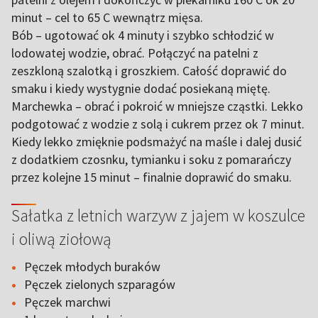
minut – cel to 65 C wewnątrz mięsa.
Bób – ugotować ok 4 minuty i szybko schłodzić w
lodowatej wodzie, obrać. Połączyć na patelni z
zeszkloną szalotką i groszkiem. Całość doprawić do
smaku i kiedy wystygnie dodać posiekaną miętę.
Marchewka – obrać i pokroić w mniejsze cząstki. Lekko
podgotować z wodzie z solą i cukrem przez ok 7 minut.
Kiedy lekko zmięknie podsmażyć na maśle i dalej dusić
z dodatkiem czosnku, tymianku i soku z pomarańczy
przez kolejne 15 minut – finalnie doprawić do smaku.
Sałatka z letnich warzyw z jajem w koszulce
i oliwą ziołową
Pęczek młodych buraków
Pęczek zielonych szparagów
Pęczek marchwi