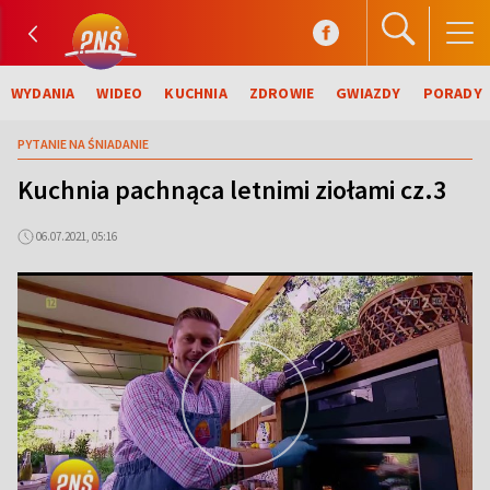
WYDANIA
WIDEO
KUCHNIA
ZDROWIE
GWIAZDY
PORADY
PYTANIE NA ŚNIADANIE
Kuchnia pachnąca letnimi ziołami cz.3
06.07.2021, 05:16