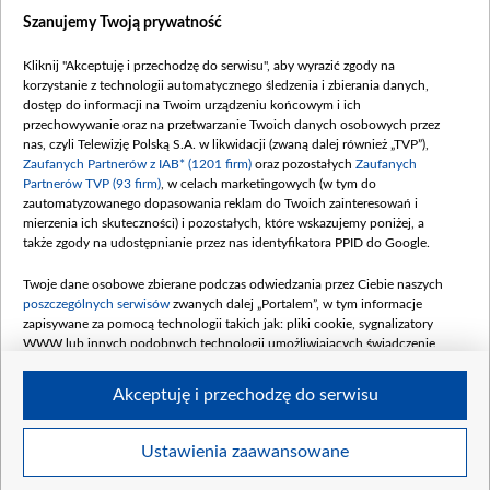
Dostępność
Szanujemy Twoją prywatność
Moje zgody
Kliknij "Akceptuję i przechodzę do serwisu", aby wyrazić zgody na
Procedura zgłoszeń wewnętrznych
korzystanie z technologii automatycznego śledzenia i zbierania danych,
dostęp do informacji na Twoim urządzeniu końcowym i ich
przechowywanie oraz na przetwarzanie Twoich danych osobowych przez
nas, czyli Telewizję Polską S.A. w likwidacji (zwaną dalej również „TVP”),
Zaufanych Partnerów z IAB* (1201 firm)
oraz pozostałych
Zaufanych
Partnerów TVP (93 firm)
, w celach marketingowych (w tym do
zautomatyzowanego dopasowania reklam do Twoich zainteresowań i
mierzenia ich skuteczności) i pozostałych, które wskazujemy poniżej, a
także zgody na udostępnianie przez nas identyfikatora PPID do Google.
Twoje dane osobowe zbierane podczas odwiedzania przez Ciebie naszych
poszczególnych serwisów
zwanych dalej „Portalem”, w tym informacje
zapisywane za pomocą technologii takich jak: pliki cookie, sygnalizatory
WWW lub innych podobnych technologii umożliwiających świadczenie
dopasowanych i bezpiecznych usług, personalizację treści oraz reklam,
udostępnianie funkcji mediów społecznościowych oraz analizowanie ruchu
Akceptuję i przechodzę do serwisu
w Internecie.
Twoje dane osobowe zbierane podczas odwiedzania przez Ciebie
Ustawienia zaawansowane
poszczególnych serwisów
na Portalu, takie jak adresy IP, identyfikatory
© 2026 Telewizja Polska S. A. w likwidacji
Twoich urządzeń końcowych i identyfikatory plików cookie, informacje o