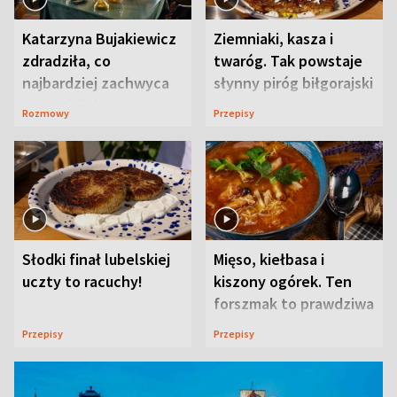
Katarzyna Bujakiewicz
Ziemniaki, kasza i
zdradziła, co
twaróg. Tak powstaje
najbardziej zachwyca
słynny piróg biłgorajski
ją w Lublinie
Rozmowy
Przepisy
Słodki finał lubelskiej
Mięso, kiełbasa i
uczty to racuchy!
kiszony ogórek. Ten
forszmak to prawdziwa
uczta
Przepisy
Przepisy