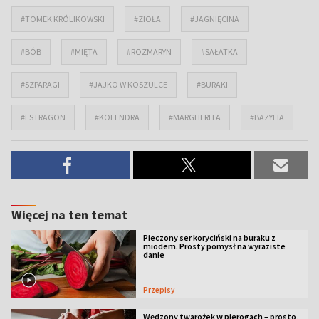
#TOMEK KRÓLIKOWSKI
#ZIOŁA
#JAGNIĘCINA
#BÓB
#MIĘTA
#ROZMARYN
#SAŁATKA
#SZPARAGI
#JAJKO W KOSZULCE
#BURAKI
#ESTRAGON
#KOLENDRA
#MARGHERITA
#BAZYLIA
Więcej na ten temat
Pieczony ser koryciński na buraku z
miodem. Prosty pomysł na wyraziste
danie
Przepisy
Wędzony twarożek w pierogach – prosto,