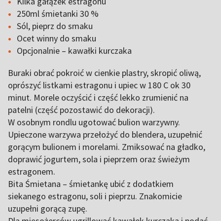
Kilka gałązek estragonu
250ml śmietanki 30 %
Sól, pieprz do smaku
Ocet winny do smaku
Opcjonalnie – kawałki kurczaka
Buraki obrać pokroić w cienkie plastry, skropić oliwą,
oprószyć listkami estragonu i upiec w 180 C ok 30
minut. Morele oczyścić i część lekko zrumienić na
patelni (część pozostawić do dekoracji).
W osobnym rondlu ugotować bulion warzywny.
Upieczone warzywa przełożyć do blendera, uzupełnić
gorącym bulionem i morelami. Zmiksować na gładko,
doprawić jogurtem, sola i pieprzem oraz świeżym
estragonem.
Bita Śmietana – śmietankę ubić z dodatkiem
siekanego estragonu, soli i pieprzu. Znakomicie
uzupełni gorącą zupę.
Dla mięsożerców ugrillować kawałek kurczaka i podać