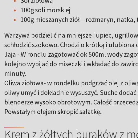
Sól ziołowa
100g soli morskiej
100g mieszanych ziół – rozmaryn, natka,
Warzywa podzielić na mniejsze i upiec, ugrillo
schłodzić szokowo. Chodzi o krótką i ulubiona
Jaja - W rondlu zagotować ok 500ml wody zago
kolejno wybijać do miseczki i wkładać do zawi
minuty.
Oliwa ziołowa- w rondelku podgrzać olej z oliw
oliwy umyć i dokładnie wysuszyć. Suche dodać 
blenderze wysoko obrotowym. Całość przecedzić
Powstałym olejem skropić sałatkę.
Krem z żółtych buraków z mo