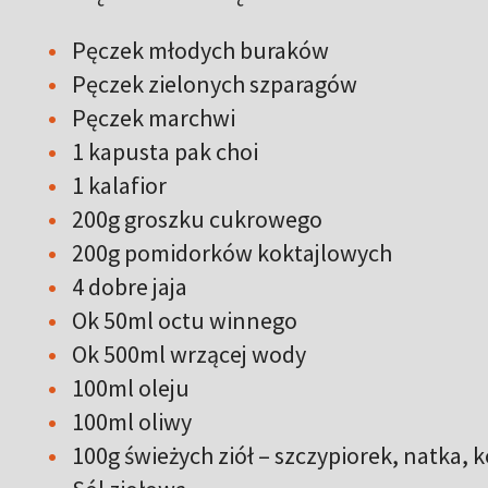
Pęczek młodych buraków
Pęczek zielonych szparagów
Pęczek marchwi
1 kapusta pak choi
1 kalafior
200g groszku cukrowego
200g pomidorków koktajlowych
4 dobre jaja
Ok 50ml octu winnego
Ok 500ml wrzącej wody
100ml oleju
100ml oliwy
100g świeżych ziół – szczypiorek, natka, 