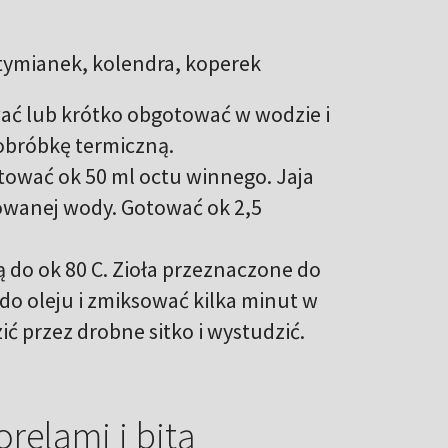
 tymianek, kolendra, koperek
wać lub krótko obgotować w wodzie i
 obróbkę termiczną.
tować ok 50 ml octu winnego. Jaja
rowanej wody. Gotować ok 2,5
ą do ok 80 C. Zioła przeznaczone do
do oleju i zmiksować kilka minut w
 przez drobne sitko i wystudzić.
relami i bitą