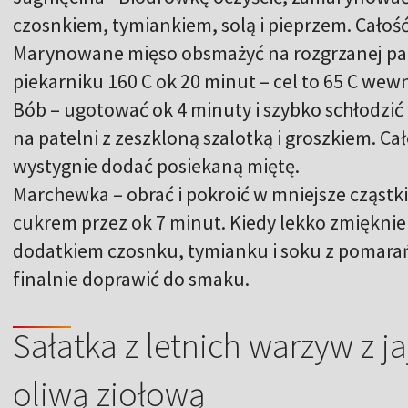
czosnkiem, tymiankiem, solą i pieprzem. Całość
Marynowane mięso obsmażyć na rozgrzanej pate
piekarniku 160 C ok 20 minut – cel to 65 C wew
Bób – ugotować ok 4 minuty i szybko schłodzić
na patelni z zeszkloną szalotką i groszkiem. Ca
wystygnie dodać posiekaną miętę.
Marchewka – obrać i pokroić w mniejsze cząstki
cukrem przez ok 7 minut. Kiedy lekko zmięknie 
dodatkiem czosnku, tymianku i soku z pomarań
finalnie doprawić do smaku.
Sałatka z letnich warzyw z j
oliwą ziołową