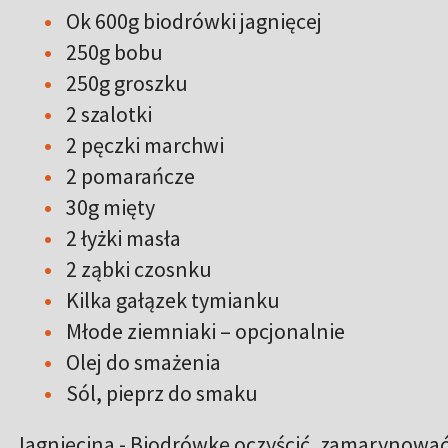
Ok 600g biodrówki jagnięcej
250g bobu
250g groszku
2 szalotki
2 pęczki marchwi
2 pomarańcze
30g mięty
2 łyżki masła
2 ząbki czosnku
Kilka gałązek tymianku
Młode ziemniaki – opcjonalnie
Olej do smażenia
Sól, pieprz do smaku
Jagnięcina - Biodrówkę oczyścić, zamarynować