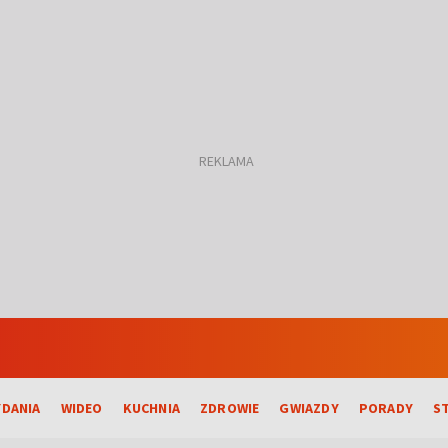
DANIA
WIDEO
KUCHNIA
ZDROWIE
GWIAZDY
PORADY
S