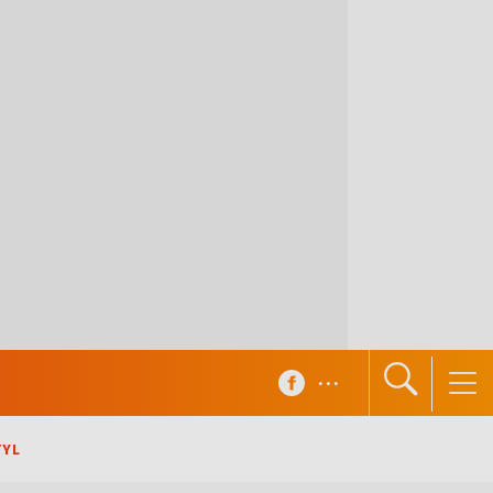
...
TYL