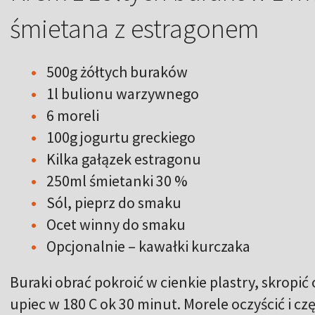
śmietana z estragonem
500g żółtych buraków
1l bulionu warzywnego
6 moreli
100g jogurtu greckiego
Kilka gałązek estragonu
250ml śmietanki 30 %
Sól, pieprz do smaku
Ocet winny do smaku
Opcjonalnie – kawałki kurczaka
Buraki obrać pokroić w cienkie plastry, skropić 
upiec w 180 C ok 30 minut. Morele oczyścić i cz