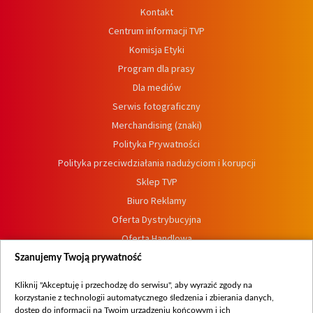
Kontakt
Centrum informacji TVP
Komisja Etyki
Program dla prasy
Dla mediów
Serwis fotograficzny
Merchandising (znaki)
Polityka Prywatności
Polityka przeciwdziałania nadużyciom i korupcji
Sklep TVP
Biuro Reklamy
Oferta Dystrybucyjna
Oferta Handlowa
Dostępność
Szanujemy Twoją prywatność
Moje zgody
Kliknij "Akceptuję i przechodzę do serwisu", aby wyrazić zgody na
Procedura zgłoszeń wewnętrznych
korzystanie z technologii automatycznego śledzenia i zbierania danych,
dostęp do informacji na Twoim urządzeniu końcowym i ich