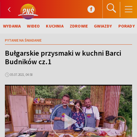
WYDANIA
WIDEO
KUCHNIA
ZDROWIE
GWIAZDY
PORADY
PYTANIE NA ŚNIADANIE
Bułgarskie przysmaki w kuchni Barci
Budników cz.1
05.07.2021, 04:58