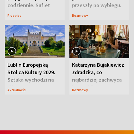
codziennie. Suflet
przeszły po wybiegu.
serowy zachwyca
Te stylizacje
Przepisy
Rozmowy
smakiem
przyciągały wzrok
Lublin Europejską
Katarzyna Bujakiewicz
Stolicą Kultury 2029.
zdradziła, co
Sztuka wychodzi na
najbardziej zachwyca
ulice
ją w Lublinie
Aktualności
Rozmowy