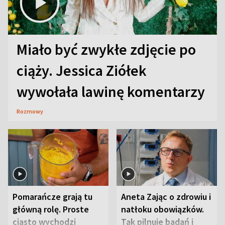
Miało być zwykłe zdjęcie po
ciąży. Jessica Ziółek
wywołała lawinę komentarzy
Rozmowy
Pomarańcze grają tu
Aneta Zając o zdrowiu i
główną rolę. Proste
natłoku obowiązków.
ciasto wychodzi
Tak pilnuje badań i