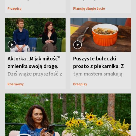
wyjątkowo wilgotne
wizyt
Przepisy
Planuję długie życie
Aktorka „M jak miłość”
Puszyste bułeczki
zmieniła swoją drogę.
prosto z piekarnika. Z
Dziś wiąże przyszłość z
tym masłem smakują
neurobiologią
jeszcze lepiej
Rozmowy
Przepisy