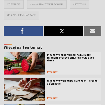
#ZIEMNIAKI
#KAWARMA Z WIEPRZOWINĄ
#PATATNIK
#PLACEK ZIEMNIACZANY
Więcej na ten temat
Pieczony ser koryciński na buraku z
miodem. Prosty pomysł na wyraziste
danie
Przepisy
Wędzony twarożek w pierogach – prosto,
a genialnie!
Przepisy