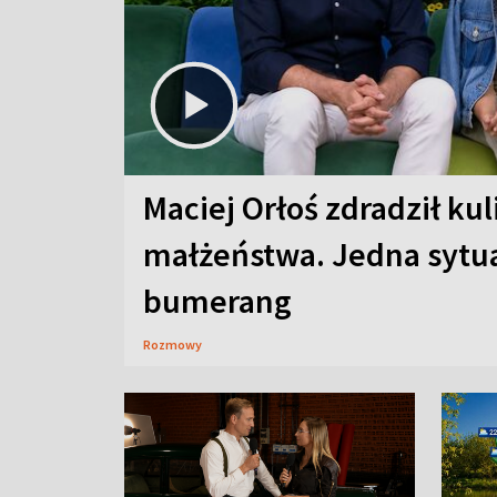
Maciej Orłoś zdradził kul
małżeństwa. Jedna sytua
bumerang
Rozmowy