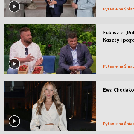
Pytanie na Śnia
Łukasz z „Ro
Koszty i pog
Pytanie na Śnia
Ewa Chodakow
Pytanie na Śnia