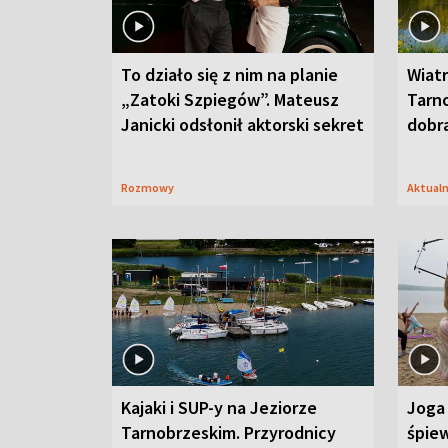
To działo się z nim na planie
Wiat
„Zatoki Szpiegów”. Mateusz
Tarno
Janicki odsłonił aktorski sekret
dobr
Rozmowy
Aktual
Kajaki i SUP-y na Jeziorze
Joga 
Tarnobrzeskim. Przyrodnicy
śpiew