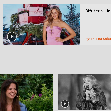
Biżuteria – i
Pytanie na Śnia