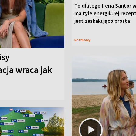
To dlatego Irena Santor w
ma tyle energii. Jej recep
jest zaskakująco prosta
Rozmowy
isy
cja wraca jak