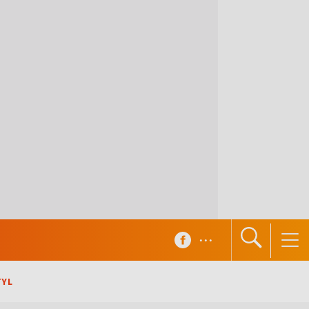
...
TYL