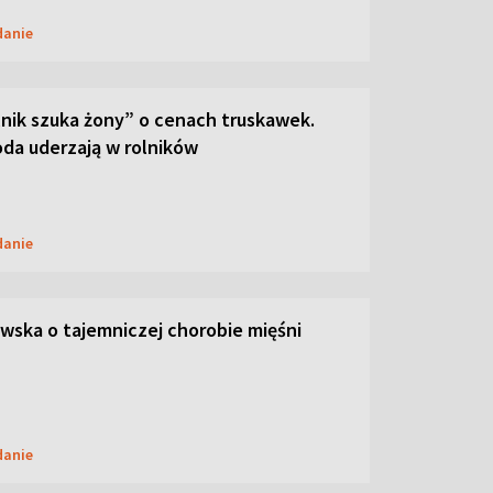
danie
lnik szuka żony” o cenach truskawek.
oda uderzają w rolników
danie
ska o tajemniczej chorobie mięśni
danie