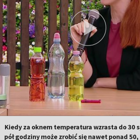
Kiedy za oknem temperatura wzrasta do 30 s
pół godziny może zrobić się nawet ponad 50, 