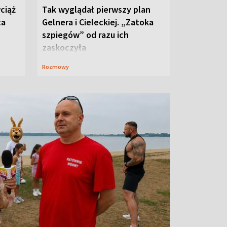
ciąż
Tak wyglądał pierwszy plan
ta
Gelnera i Cieleckiej. „Zatoka
szpiegów” od razu ich
zaskoczyła
Rozmowy