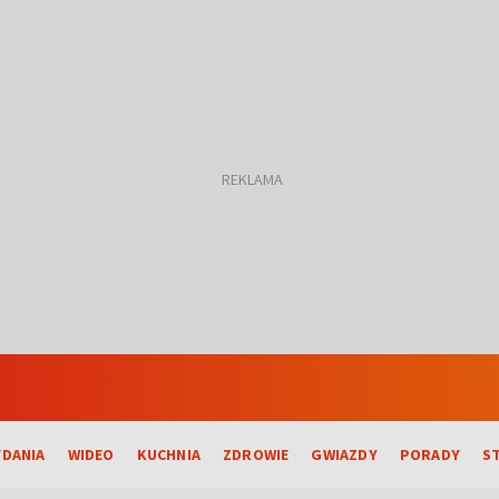
DANIA
WIDEO
KUCHNIA
ZDROWIE
GWIAZDY
PORADY
S