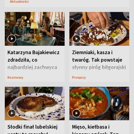
Aktualności
Katarzyna Bujakiewicz
Ziemniaki, kasza i
zdradziła, co
twaróg. Tak powstaje
najbardziej zachwyca
słynny piróg biłgorajski
ją w Lublinie
Rozmowy
Przepisy
Słodki finał lubelskiej
Mięso, kiełbasa i