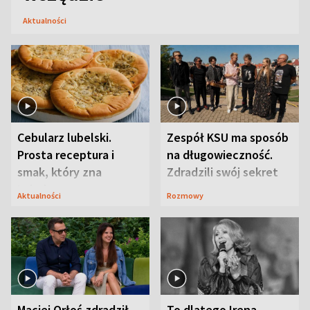
Aktualności
Cebularz lubelski.
Zespół KSU ma sposób
Prosta receptura i
na długowieczność.
smak, który zna
Zdradzili swój sekret
Lubelszczyzna
Aktualności
Rozmowy
Maciej Orłoś zdradził
To dlatego Irena