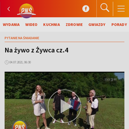
WYDANIA
WIDEO
KUCHNIA
ZDROWIE
GWIAZDY
PORADY
PYTANIE NA ŚNIADANIE
Na żywo z Żywca cz.4
04.07.2021, 06:30