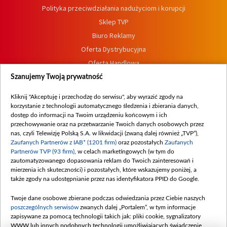
Polityka przeciwdziałania nadużyciom i korupcji
Sklep TVP
Biuro Reklamy
Oferta Dystrybucyjna
Oferta Handlowa
Dostępność
Szanujemy Twoją prywatność
Moje zgody
Kliknij "Akceptuję i przechodzę do serwisu", aby wyrazić zgody na
Procedura zgłoszeń wewnętrznych
korzystanie z technologii automatycznego śledzenia i zbierania danych,
dostęp do informacji na Twoim urządzeniu końcowym i ich
przechowywanie oraz na przetwarzanie Twoich danych osobowych przez
nas, czyli Telewizję Polską S.A. w likwidacji (zwaną dalej również „TVP”),
Zaufanych Partnerów z IAB* (1201 firm)
oraz pozostałych
Zaufanych
Partnerów TVP (93 firm)
, w celach marketingowych (w tym do
zautomatyzowanego dopasowania reklam do Twoich zainteresowań i
mierzenia ich skuteczności) i pozostałych, które wskazujemy poniżej, a
także zgody na udostępnianie przez nas identyfikatora PPID do Google.
Twoje dane osobowe zbierane podczas odwiedzania przez Ciebie naszych
poszczególnych serwisów
zwanych dalej „Portalem”, w tym informacje
zapisywane za pomocą technologii takich jak: pliki cookie, sygnalizatory
WWW lub innych podobnych technologii umożliwiających świadczenie