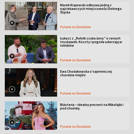
Marek Krajewski odkrywa jedną z
najciekawszych miejscowości Dolnego
Śląska
Pytanie na Śniadanie
Łukasz z „Rolnik szuka żony” o cenach
truskawek. Koszty i pogoda uderzają w
rolników
Pytanie na Śniadanie
Ewa Chodakowska o tajemniczej
chorobie mięśni
Pytanie na Śniadanie
Biżuteria – idealny prezent na Mikołajki i
pod choinkę
Pytanie na Śniadanie