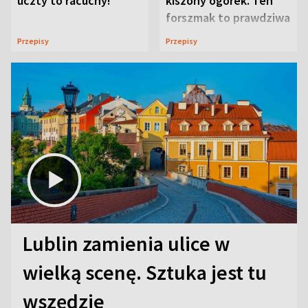
uczty to racuchy!
kiszony ogórek. Ten
forszmak to prawdziwa
uczta
Przepisy
Przepisy
Lublin zamienia ulice w
wielką scenę. Sztuka jest tu
wszędzie