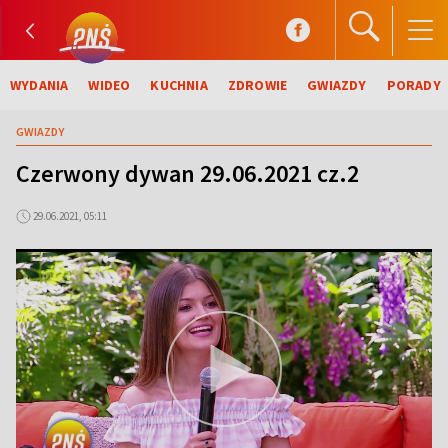
WYDANIA
WIDEO
KUCHNIA
ZDROWIE
GWIAZDY
PORADY
GWIAZDY
Czerwony dywan 29.06.2021 cz.2
29.06.2021, 05:11