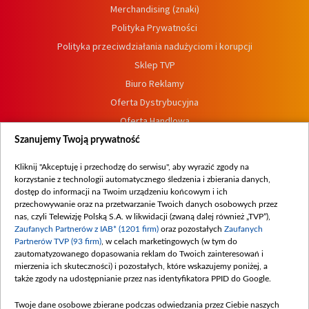
Merchandising (znaki)
Polityka Prywatności
Polityka przeciwdziałania nadużyciom i korupcji
Sklep TVP
Biuro Reklamy
Oferta Dystrybucyjna
Oferta Handlowa
Dostępność
Szanujemy Twoją prywatność
Moje zgody
Kliknij "Akceptuję i przechodzę do serwisu", aby wyrazić zgody na
Procedura zgłoszeń wewnętrznych
korzystanie z technologii automatycznego śledzenia i zbierania danych,
dostęp do informacji na Twoim urządzeniu końcowym i ich
przechowywanie oraz na przetwarzanie Twoich danych osobowych przez
nas, czyli Telewizję Polską S.A. w likwidacji (zwaną dalej również „TVP”),
Zaufanych Partnerów z IAB* (1201 firm)
oraz pozostałych
Zaufanych
Partnerów TVP (93 firm)
, w celach marketingowych (w tym do
zautomatyzowanego dopasowania reklam do Twoich zainteresowań i
mierzenia ich skuteczności) i pozostałych, które wskazujemy poniżej, a
także zgody na udostępnianie przez nas identyfikatora PPID do Google.
Twoje dane osobowe zbierane podczas odwiedzania przez Ciebie naszych