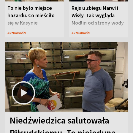
To nie było miejsce
Rejs u zbiegu Narwi i
hazardu. Co mieściło
Wisły. Tak wygląda
się w Kasynie
Modlin od strony wody
Oficerskim?
Aktualności
Aktualności
Niedźwiedzica salutowała
Piłsudskiemu. To niejedyna