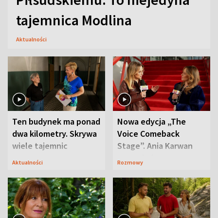
tajemnica Modlina
Aktualności
Ten budynek ma ponad
Nowa edycja „The
dwa kilometry. Skrywa
Voice Comeback
wiele tajemnic
Stage”. Ania Karwan
zapowiada
Aktualności
Rozmowy
niespodzianki