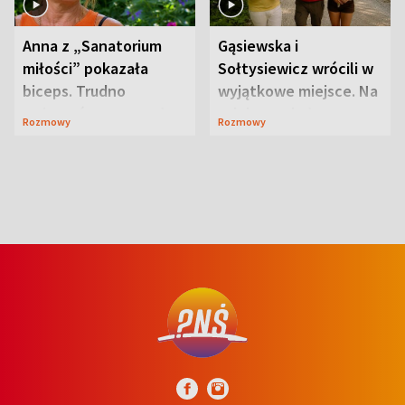
Anna z „Sanatorium
Gąsiewska i
miłości” pokazała
Sołtysiewicz wrócili w
biceps. Trudno
wyjątkowe miejsce. Na
uwierzyć, co przeszła
szlaku czekał
Rozmowy
Rozmowy
wcześniej
niedźwiedź