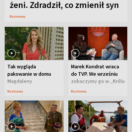
żeni. Zdradził, co zmienił syn
Rozmowy
Tak wygląda
Marek Kondrat wraca
pakowanie w domu
do TVP. We wrześniu
Magdaleny
zobaczymy go w „Królu
Waligórskiej-Lisieckiej.
Maciusiu I”
Rozmowy
Rozmowy
Mąż nie odpuszcza