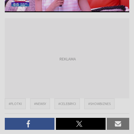
#PLOTKI
#NEWSY
#CELEBRYCI
#SHOWBIZNES