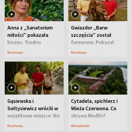
Anna z „Sanatorium
Gwiazdor „Barw
miłości” pokazała
szczęścia” został
biceps. Trudno
farmerem. Pokazał
uwierzyć, co przeszła
swoje niezwykłe
Rozmowy
Rozmowy
wcześniej
ranczo
Gąsiewska i
Cytadela, spichlerz i
Sołtysiewicz wrócili w
Wieża Czerwona. Co
wyjątkowe miejsce. Na
skrywa Modlin?
szlaku czekał
Rozmowy
Aktualności
niedźwiedź