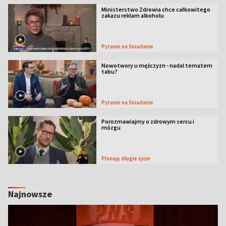
Ministerstwo Zdrowia chce całkowitego
zakazu reklam alkoholu
Pytanie na Śniadanie
Nowotwory u mężczyzn - nadal tematem
tabu?
Pytanie na Śniadanie
Porozmawiajmy o zdrowym sercu i
mózgu
Planuję długie życie
Najnowsze