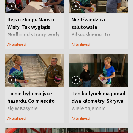
Rejs u zbiegu Narwi i
Niedźwiedzica
Wisły. Tak wygląda
salutowała
Modlin od strony wody
Piłsudskiemu. To
niejedyna tajemnica
Aktualności
Aktualności
Modlina
To nie było miejsce
Ten budynek ma ponad
hazardu. Co mieściło
dwa kilometry. Skrywa
się w Kasynie
wiele tajemnic
Oficerskim?
Aktualności
Aktualności