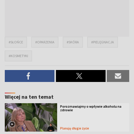
#SŁOŃCE
#OPARZENIA
#SKÓRA
#PIELĘGNACJA
#KOSMETYKI
Więcej na ten temat
Porozmawiajmy o wpływie alkoholu na
zdrowie
Planuję długie życie