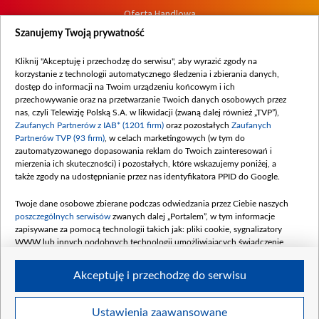
Oferta Handlowa
Dostępność
Szanujemy Twoją prywatność
Moje zgody
Kliknij "Akceptuję i przechodzę do serwisu", aby wyrazić zgody na
Procedura zgłoszeń wewnętrznych
korzystanie z technologii automatycznego śledzenia i zbierania danych,
dostęp do informacji na Twoim urządzeniu końcowym i ich
przechowywanie oraz na przetwarzanie Twoich danych osobowych przez
nas, czyli Telewizję Polską S.A. w likwidacji (zwaną dalej również „TVP”),
Zaufanych Partnerów z IAB* (1201 firm)
oraz pozostałych
Zaufanych
Partnerów TVP (93 firm)
, w celach marketingowych (w tym do
zautomatyzowanego dopasowania reklam do Twoich zainteresowań i
mierzenia ich skuteczności) i pozostałych, które wskazujemy poniżej, a
także zgody na udostępnianie przez nas identyfikatora PPID do Google.
Twoje dane osobowe zbierane podczas odwiedzania przez Ciebie naszych
poszczególnych serwisów
zwanych dalej „Portalem”, w tym informacje
zapisywane za pomocą technologii takich jak: pliki cookie, sygnalizatory
WWW lub innych podobnych technologii umożliwiających świadczenie
dopasowanych i bezpiecznych usług, personalizację treści oraz reklam,
udostępnianie funkcji mediów społecznościowych oraz analizowanie ruchu
Akceptuję i przechodzę do serwisu
w Internecie.
Twoje dane osobowe zbierane podczas odwiedzania przez Ciebie
Ustawienia zaawansowane