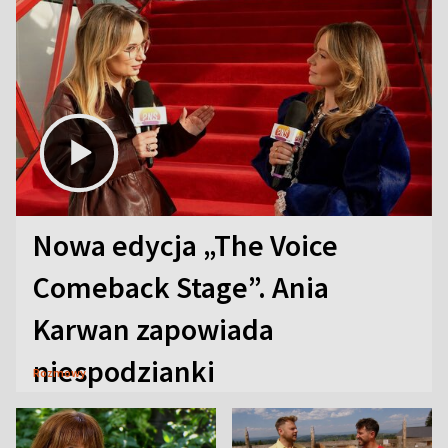
Nowa edycja „The Voice
Comeback Stage”. Ania
Karwan zapowiada
niespodzianki
Rozmowy