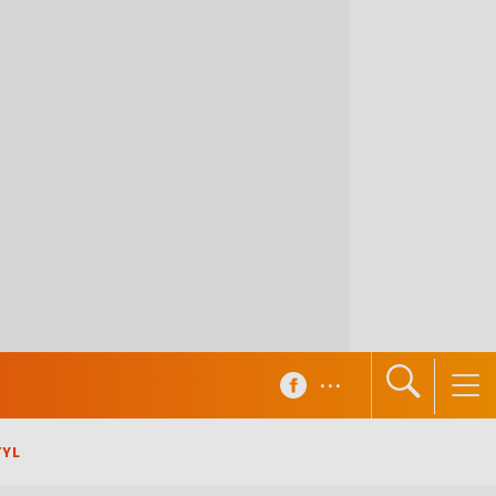
...
TYL