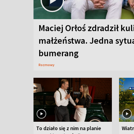
Maciej Orłoś zdradził kul
małżeństwa. Jedna sytua
bumerang
Rozmowy
To działo się z nim na planie
Wiat