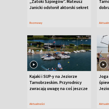
„Zatoki Szpiegów”. Mateusz
Tarno
Janicki odsłonił aktorski sekret
dobr
Rozmowy
Aktual
Kajaki i SUP-y na Jeziorze
Joga 
Tarnobrzeskim. Przyrodnicy
śpiew
zwracają uwagę na coś jeszcze
Jezi
Aktualności
Aktual