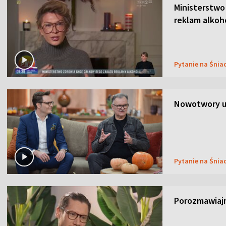
Ministerstwo
reklam alkoh
Pytanie na Śnia
Nowotwory u
Pytanie na Śnia
Porozmawiaj