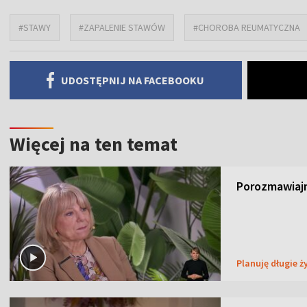
#STAWY
#ZAPALENIE STAWÓW
#CHOROBA REUMATYCZNA
UDOSTĘPNIJ NA FACEBOOKU
Więcej na ten temat
Porozmawiajm
Planuję długie ż