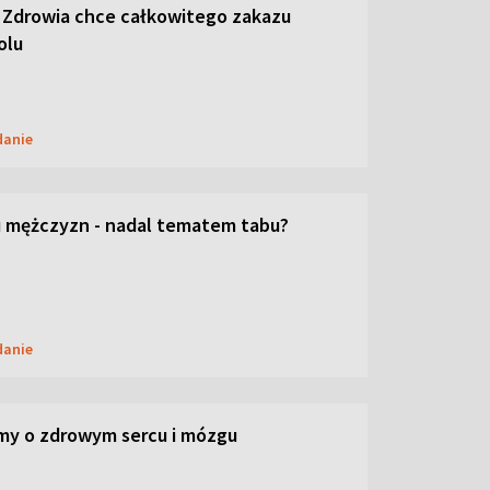
 Zdrowia chce całkowitego zakazu
olu
danie
 mężczyzn - nadal tematem tabu?
danie
my o zdrowym sercu i mózgu