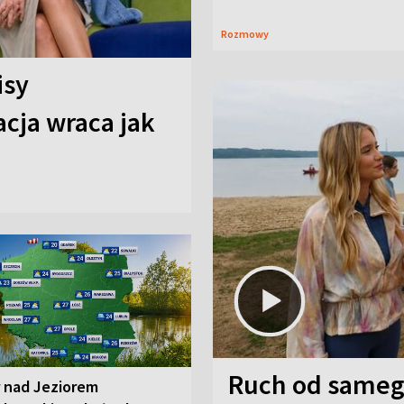
Rozmowy
isy
cja wraca jak
Ruch od sameg
r nad Jeziorem