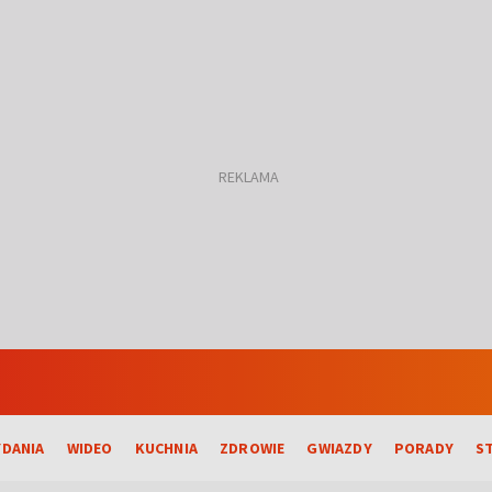
DANIA
WIDEO
KUCHNIA
ZDROWIE
GWIAZDY
PORADY
S