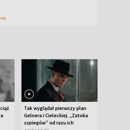
ycie
ciąż
Tak wyglądał pierwszy plan
ta
Gelnera i Cieleckiej. „Zatoka
szpiegów” od razu ich
zaskoczyła