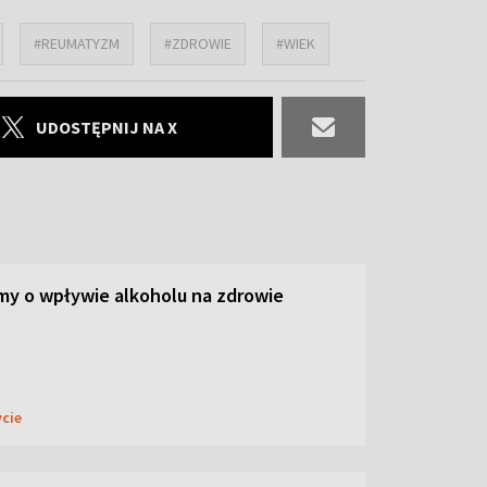
#REUMATYZM
#ZDROWIE
#WIEK
UDOSTĘPNIJ NA X
y o wpływie alkoholu na zdrowie
ycie