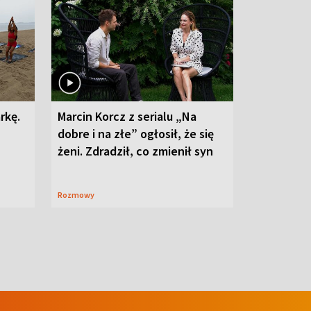
rkę.
Marcin Korcz z serialu „Na
dobre i na złe” ogłosił, że się
żeni. Zdradził, co zmienił syn
Rozmowy