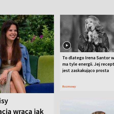
To dlatego Irena Santor w
ma tyle energii. Jej recep
jest zaskakująco prosta
Rozmowy
isy
cja wraca jak