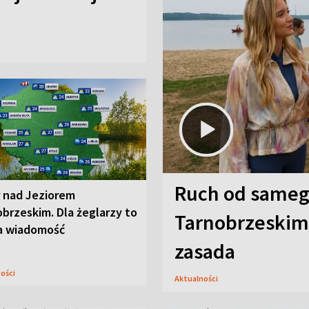
Ruch od sameg
r nad Jeziorem
brzeskim. Dla żeglarzy to
Tarnobrzeskim,
a wiadomość
zasada
ności
Aktualności