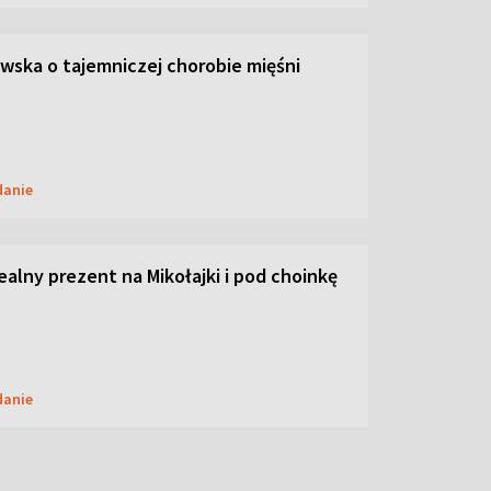
ska o tajemniczej chorobie mięśni
danie
dealny prezent na Mikołajki i pod choinkę
danie