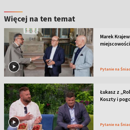
Więcej na ten temat
Marek Krajew
miejscowości
Pytanie na Śnia
Łukasz z „Ro
Koszty i pog
Pytanie na Śnia