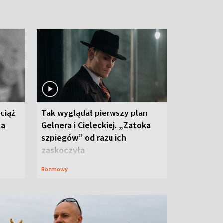
ciąż
Tak wyglądał pierwszy plan
ta
Gelnera i Cieleckiej. „Zatoka
szpiegów” od razu ich
zaskoczyła
Rozmowy