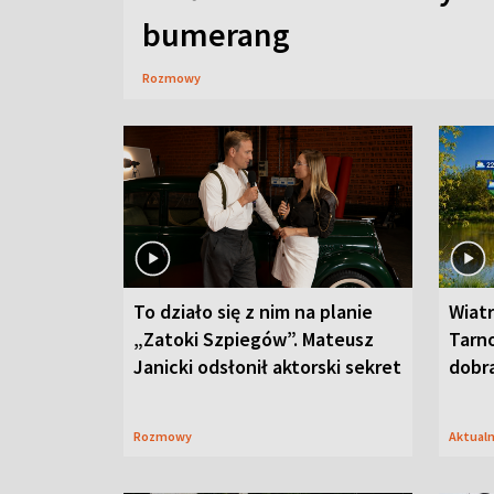
bumerang
Rozmowy
To działo się z nim na planie
Wiat
„Zatoki Szpiegów”. Mateusz
Tarno
Janicki odsłonił aktorski sekret
dobr
Rozmowy
Aktual