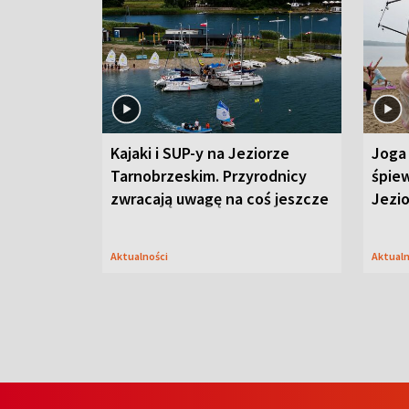
Kajaki i SUP-y na Jeziorze
Joga 
Tarnobrzeskim. Przyrodnicy
śpiew
zwracają uwagę na coś jeszcze
Jezi
Aktualności
Aktual