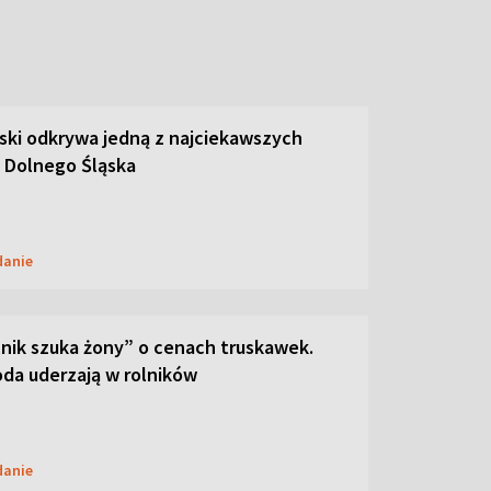
ski odkrywa jedną z najciekawszych
 Dolnego Śląska
danie
lnik szuka żony” o cenach truskawek.
oda uderzają w rolników
danie