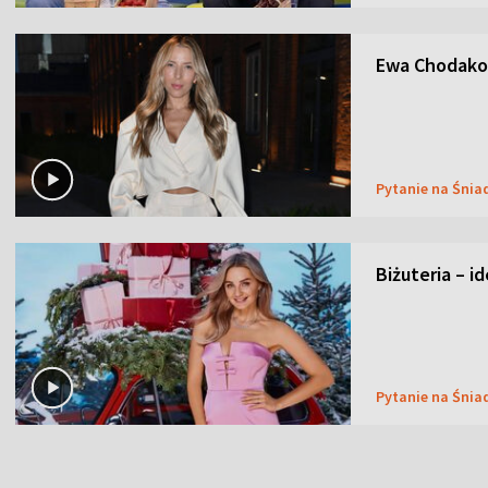
Ewa Chodakow
Pytanie na Śnia
Biżuteria – i
Pytanie na Śnia