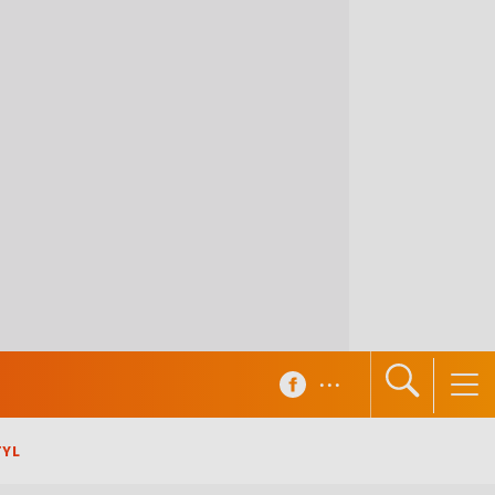
...
TYL