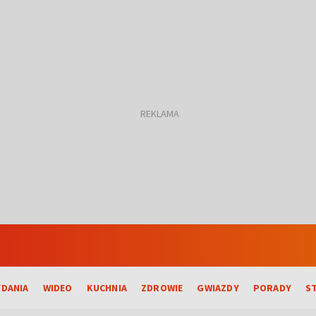
DANIA
WIDEO
KUCHNIA
ZDROWIE
GWIAZDY
PORADY
S