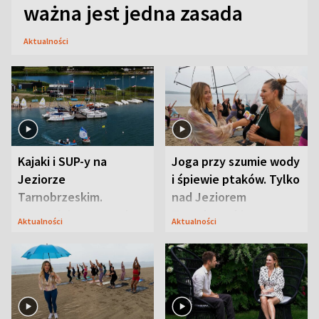
ważna jest jedna zasada
Aktualności
Kajaki i SUP-y na
Joga przy szumie wody
Jeziorze
i śpiewie ptaków. Tylko
Tarnobrzeskim.
nad Jeziorem
Przyrodnicy zwracają
Tarnobrzeskim
Aktualności
Aktualności
uwagę na coś jeszcze