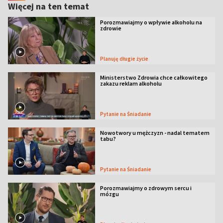
Więcej na ten temat
Porozmawiajmy o wpływie alkoholu na
zdrowie
Planuję długie życie
Ministerstwo Zdrowia chce całkowitego
zakazu reklam alkoholu
Pytanie na Śniadanie
Nowotwory u mężczyzn - nadal tematem
tabu?
Pytanie na Śniadanie
Porozmawiajmy o zdrowym sercu i
mózgu