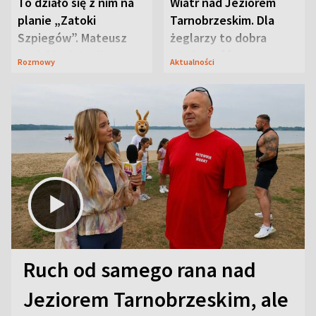
To działo się z nim na
Wiatr nad Jeziorem
planie „Zatoki
Tarnobrzeskim. Dla
Szpiegów”. Mateusz
żeglarzy to dobra
Janicki odsłonił
wiadomość
Rozmowy
Aktualności
aktorski sekret
Ruch od samego rana nad
Jeziorem Tarnobrzeskim, ale