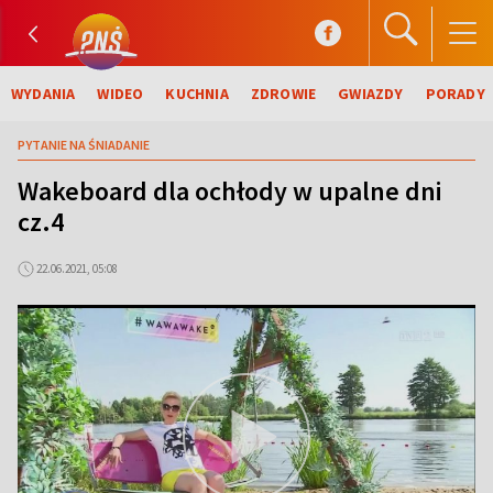
WYDANIA
WIDEO
KUCHNIA
ZDROWIE
GWIAZDY
PORADY
PYTANIE NA ŚNIADANIE
Wakeboard dla ochłody w upalne dni
cz.4
22.06.2021, 05:08