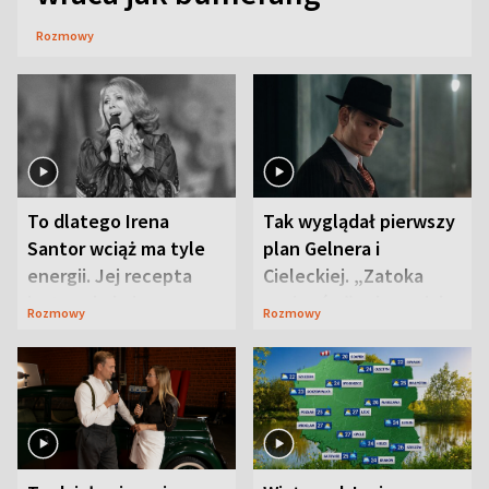
Rozmowy
To dlatego Irena
Tak wyglądał pierwszy
Santor wciąż ma tyle
plan Gelnera i
energii. Jej recepta
Cieleckiej. „Zatoka
jest zaskakująco
szpiegów” od razu ich
Rozmowy
Rozmowy
prosta
zaskoczyła