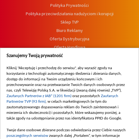
Polityka Prywatności
Polityka przeciwdziałania nadużyciom i korupcji
Sklep TVP
Biuro Reklamy
Oferta Dystrybucyjna
Oferta Handlowa
Dostępność
Szanujemy Twoją prywatność
Moje zgody
Kliknij "Akceptuję i przechodzę do serwisu", aby wyrazić zgody na
Procedura zgłoszeń wewnętrznych
korzystanie z technologii automatycznego śledzenia i zbierania danych,
dostęp do informacji na Twoim urządzeniu końcowym i ich
przechowywanie oraz na przetwarzanie Twoich danych osobowych przez
nas, czyli Telewizję Polską S.A. w likwidacji (zwaną dalej również „TVP”),
Zaufanych Partnerów z IAB* (1201 firm)
oraz pozostałych
Zaufanych
Partnerów TVP (93 firm)
, w celach marketingowych (w tym do
zautomatyzowanego dopasowania reklam do Twoich zainteresowań i
mierzenia ich skuteczności) i pozostałych, które wskazujemy poniżej, a
także zgody na udostępnianie przez nas identyfikatora PPID do Google.
Twoje dane osobowe zbierane podczas odwiedzania przez Ciebie naszych
poszczególnych serwisów
zwanych dalej „Portalem”, w tym informacje