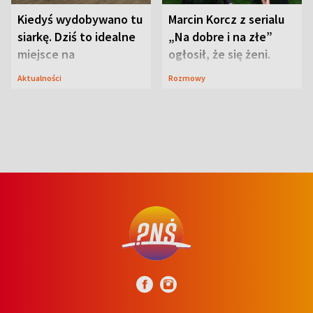
Kiedyś wydobywano tu
Marcin Korcz z serialu
siarkę. Dziś to idealne
„Na dobre i na złe”
miejsce na
ogłosił, że się żeni.
wypoczynek
Zdradził, co zmienił
Aktualności
Rozmowy
syn