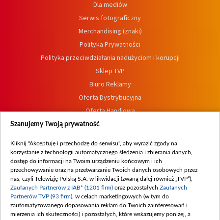
Dla mediów
Serwis fotograficzny
Merchandising (znaki)
Polityka Prywatności
Polityka przeciwdziałania nadużyciom i korupcji
Sklep TVP
Biuro Reklamy
Oferta Dystrybucyjna
Oferta Handlowa
Dostępność
Szanujemy Twoją prywatność
Moje zgody
Kliknij "Akceptuję i przechodzę do serwisu", aby wyrazić zgody na
Procedura zgłoszeń wewnętrznych
korzystanie z technologii automatycznego śledzenia i zbierania danych,
dostęp do informacji na Twoim urządzeniu końcowym i ich
przechowywanie oraz na przetwarzanie Twoich danych osobowych przez
nas, czyli Telewizję Polską S.A. w likwidacji (zwaną dalej również „TVP”),
Zaufanych Partnerów z IAB* (1201 firm)
oraz pozostałych
Zaufanych
Partnerów TVP (93 firm)
, w celach marketingowych (w tym do
zautomatyzowanego dopasowania reklam do Twoich zainteresowań i
mierzenia ich skuteczności) i pozostałych, które wskazujemy poniżej, a