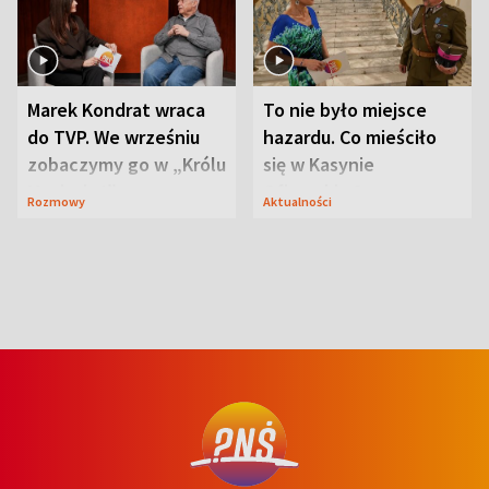
Marek Kondrat wraca
To nie było miejsce
do TVP. We wrześniu
hazardu. Co mieściło
zobaczymy go w „Królu
się w Kasynie
Maciusiu I”
Oficerskim?
Rozmowy
Aktualności