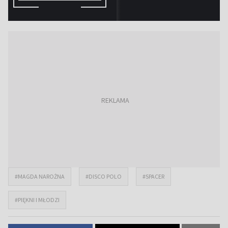
#MAGDA NAROŻNA
#DISCO POLO
#SPACER
#PIĘKNI I MŁODZI