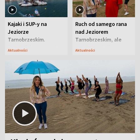
Kajaki i SUP-y na
Ruch od samego rana
Jeziorze
nad Jeziorem
Tarnobrzeskim.
Tarnobrzeskim, ale
Przyrodnicy zwracają
ważna jest jedna
Aktualności
Aktualności
uwagę na coś jeszcze
zasada