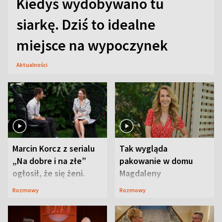
Kiedyś wydobywano tu
siarkę. Dziś to idealne
miejsce na wypoczynek
Aktualności
Marcin Korcz z serialu
Tak wygląda
„Na dobre i na złe”
pakowanie w domu
ogłosił, że się żeni.
Magdaleny
Zdradził, co zmienił
Waligórskiej-Lisieckiej.
Rozmowy
Rozmowy
syn
Mąż nie odpuszcza