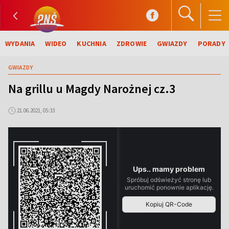
WYDANIA
WIDEO
KUCHNIA
ZDROWIE
GWIAZDY
PORADY
GWIAZDY
Na grillu u Magdy Narożnej cz.3
21.06.2021, 05:33