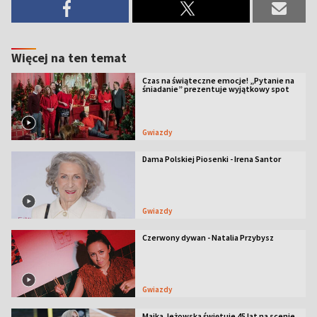
Więcej na ten temat
Czas na świąteczne emocje! „Pytanie na
śniadanie” prezentuje wyjątkowy spot
Gwiazdy
Dama Polskiej Piosenki - Irena Santor
Gwiazdy
Czerwony dywan - Natalia Przybysz
Gwiazdy
Majka Jeżowska świętuje 45 lat na scenie