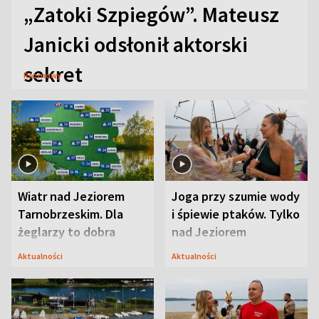
„Zatoki Szpiegów”. Mateusz
Janicki odsłonił aktorski
sekret
Rozmowy
Wiatr nad Jeziorem
Joga przy szumie wody
Tarnobrzeskim. Dla
i śpiewie ptaków. Tylko
żeglarzy to dobra
nad Jeziorem
wiadomość
Tarnobrzeskim
Aktualności
Aktualności