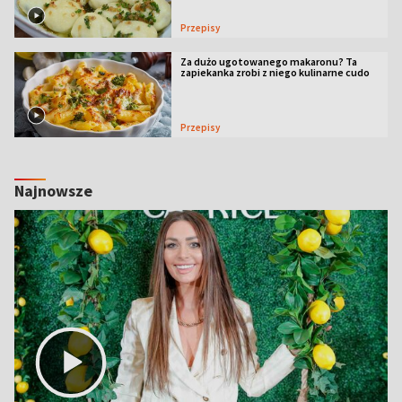
Przepisy
Za dużo ugotowanego makaronu? Ta
zapiekanka zrobi z niego kulinarne cudo
Przepisy
Najnowsze