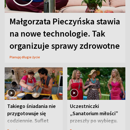
Małgorzata Pieczyńska stawia
na nowe technologie. Tak
organizuje sprawy zdrowotne
Planuję długie życie
Takiego śniadania nie
Uczestniczki
przygotowuje się
„Sanatorium miłości”
codziennie. Suflet
przeszły po wybiegu.
serowy zachwyca
Te stylizacje