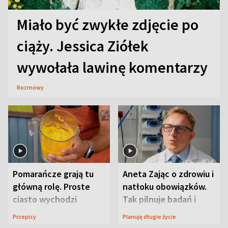
Miało być zwykłe zdjęcie po
ciąży. Jessica Ziółek
wywołała lawinę komentarzy
Rozmowy
Pomarańcze grają tu
Aneta Zając o zdrowiu i
główną rolę. Proste
natłoku obowiązków.
ciasto wychodzi
Tak pilnuje badań i
wyjątkowo wilgotne
wizyt
Przepisy
Planuję długie życie