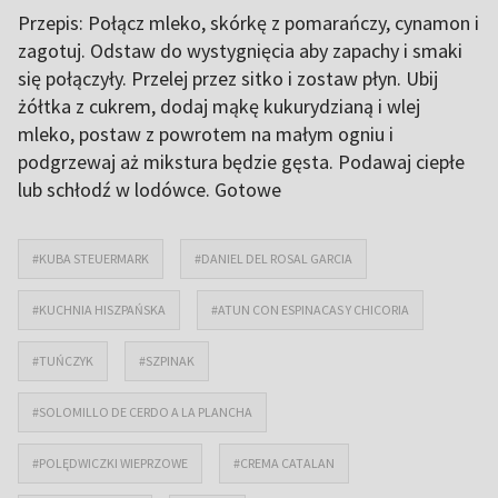
Przepis: Połącz mleko, skórkę z pomarańczy, cynamon i
zagotuj. Odstaw do wystygnięcia aby zapachy i smaki
się połączyły. Przelej przez sitko i zostaw płyn. Ubij
żółtka z cukrem, dodaj mąkę kukurydzianą i wlej
mleko, postaw z powrotem na małym ogniu i
podgrzewaj aż mikstura będzie gęsta. Podawaj ciepłe
lub schłodź w lodówce. Gotowe
#KUBA STEUERMARK
#DANIEL DEL ROSAL GARCIA
#KUCHNIA HISZPAŃSKA
#ATUN CON ESPINACAS Y CHICORIA
#TUŃCZYK
#SZPINAK
#SOLOMILLO DE CERDO A LA PLANCHA
#POLĘDWICZKI WIEPRZOWE
#CREMA CATALAN