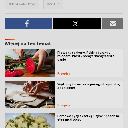
#KREM WANILIOWY
#PAELLA
Więcej na ten temat
Pieczony ser koryciński na buraku z
miodem. Prosty pomysł na wyraziste
danie
Przepisy
Wędzony twarożek w pierogach – prosto,
a genialnie!
Przepisy
Domowe pyzy z kaczką. Szybki sposób na
elegancki obiad