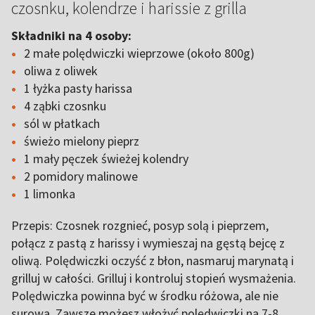
czosnku, kolendrze i harissie z grilla
Składniki na 4 osoby:
2 małe polędwiczki wieprzowe (około 800g)
oliwa z oliwek
1 łyżka pasty harissa
4 ząbki czosnku
sól w płatkach
świeżo mielony pieprz
1 mały pęczek świeżej kolendry
2 pomidory malinowe
1 limonka
Przepis: Czosnek rozgnieć, posyp solą i pieprzem,
połącz z pastą z harissy i wymieszaj na gęstą bejcę z
oliwą. Polędwiczki oczyść z błon, nasmaruj marynatą i
grilluj w całości. Grilluj i kontroluj stopień wysmażenia.
Polędwiczka powinna być w środku różowa, ale nie
surowa. Zawsze możesz włożyć polędwiczki na 7-8