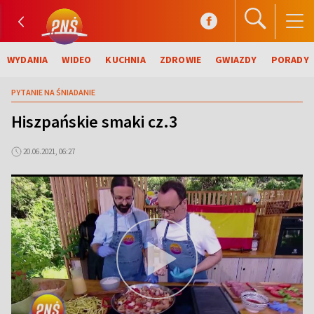
WYDANIA
WIDEO
KUCHNIA
ZDROWIE
GWIAZDY
PORADY
PYTANIE NA ŚNIADANIE
Hiszpańskie smaki cz.3
20.06.2021, 06:27