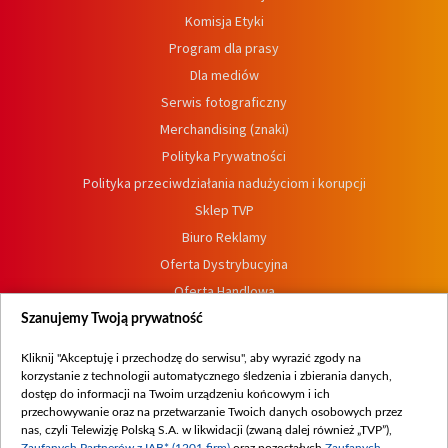
Komisja Etyki
Program dla prasy
Dla mediów
Serwis fotograficzny
Merchandising (znaki)
Polityka Prywatności
Polityka przeciwdziałania nadużyciom i korupcji
Sklep TVP
Biuro Reklamy
Oferta Dystrybucyjna
Oferta Handlowa
Dostępność
Szanujemy Twoją prywatność
Moje zgody
Kliknij "Akceptuję i przechodzę do serwisu", aby wyrazić zgody na
Procedura zgłoszeń wewnętrznych
korzystanie z technologii automatycznego śledzenia i zbierania danych,
dostęp do informacji na Twoim urządzeniu końcowym i ich
przechowywanie oraz na przetwarzanie Twoich danych osobowych przez
nas, czyli Telewizję Polską S.A. w likwidacji (zwaną dalej również „TVP”),