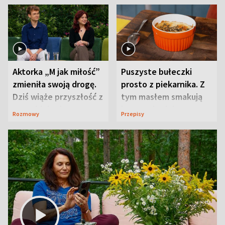
Aktorka „M jak miłość”
Puszyste bułeczki
zmieniła swoją drogę.
prosto z piekarnika. Z
Dziś wiąże przyszłość z
tym masłem smakują
neurobiologią
jeszcze lepiej
Rozmowy
Przepisy