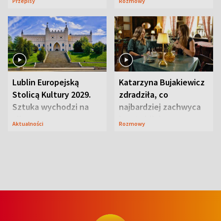
Przepisy
Rozmowy
smakiem
przyciągały wzrok
Lublin Europejską
Katarzyna Bujakiewicz
Stolicą Kultury 2029.
zdradziła, co
Sztuka wychodzi na
najbardziej zachwyca
ulice
ją w Lublinie
Aktualności
Rozmowy