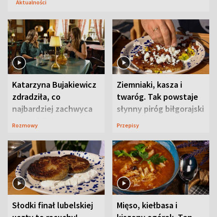
Aktualności
Katarzyna Bujakiewicz
Ziemniaki, kasza i
zdradziła, co
twaróg. Tak powstaje
najbardziej zachwyca
słynny piróg biłgorajski
ją w Lublinie
Rozmowy
Przepisy
Słodki finał lubelskiej
Mięso, kiełbasa i