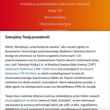
Polityka przeciwdziałania nadużyciom i korupcji
Sklep TVP
Biuro Reklamy
Oferta Dystrybucyjna
Oferta Handlowa
Dostępność
Szanujemy Twoją prywatność
Moje zgody
Kliknij "Akceptuję i przechodzę do serwisu", aby wyrazić zgody na
Procedura zgłoszeń wewnętrznych
korzystanie z technologii automatycznego śledzenia i zbierania danych,
dostęp do informacji na Twoim urządzeniu końcowym i ich
przechowywanie oraz na przetwarzanie Twoich danych osobowych przez
nas, czyli Telewizję Polską S.A. w likwidacji (zwaną dalej również „TVP”),
Zaufanych Partnerów z IAB* (1201 firm)
oraz pozostałych
Zaufanych
Partnerów TVP (93 firm)
, w celach marketingowych (w tym do
zautomatyzowanego dopasowania reklam do Twoich zainteresowań i
mierzenia ich skuteczności) i pozostałych, które wskazujemy poniżej, a
także zgody na udostępnianie przez nas identyfikatora PPID do Google.
Twoje dane osobowe zbierane podczas odwiedzania przez Ciebie naszych
poszczególnych serwisów
zwanych dalej „Portalem”, w tym informacje
zapisywane za pomocą technologii takich jak: pliki cookie, sygnalizatory
WWW lub innych podobnych technologii umożliwiających świadczenie