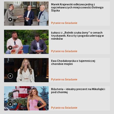
Marek Krajewski odkrywa jedną z
najciekawszych miejscowości Dolnego
Śląska
Pytanie na Śniadanie
Łukasz z „Rolnik szuka żony” o cenach
truskawek. Koszty i pogoda uderzają w
rolników
Pytanie na Śniadanie
Ewa Chodakowska o tajemniczej
chorobie mięśni
Pytanie na Śniadanie
Biżuteria – idealny prezent na Mikołajki i
pod choinkę
Pytanie na Śniadanie