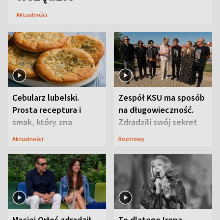
Aktualności
Cebularz lubelski.
Zespół KSU ma sposób
Prosta receptura i
na długowieczność.
smak, który zna
Zdradzili swój sekret
Lubelszczyzna
Aktualności
Rozmowy
Maciej Orłoś zdradził
To dlatego Irena