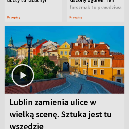
uczty to racuchy!
kiszony ogórek. Ten
forszmak to prawdziwa
uczta
Przepisy
Przepisy
Lublin zamienia ulice w
wielką scenę. Sztuka jest tu
wszędzie