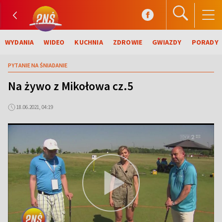
WYDANIA
WIDEO
KUCHNIA
ZDROWIE
GWIAZDY
PORADY
PYTANIE NA ŚNIADANIE
Na żywo z Mikołowa cz.5
18.06.2021, 04:19