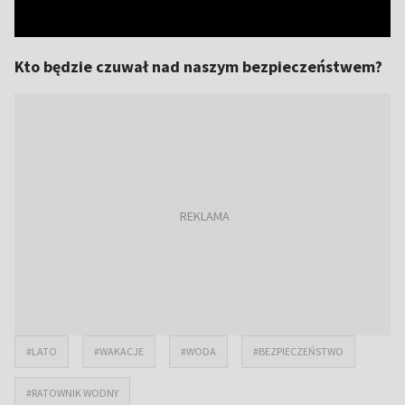
Kto będzie czuwał nad naszym bezpieczeństwem?
#LATO
#WAKACJE
#WODA
#BEZPIECZEŃSTWO
#RATOWNIK WODNY