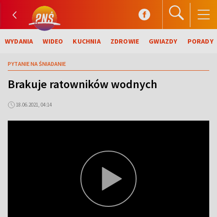
WYDANIA
WIDEO
KUCHNIA
ZDROWIE
GWIAZDY
PORADY
PYTANIE NA ŚNIADANIE
Brakuje ratowników wodnych
18.06.2021, 04:14