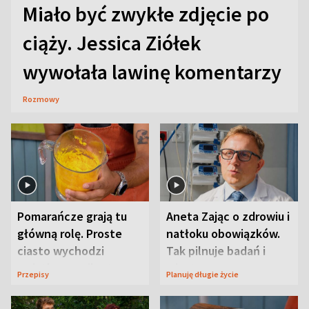
Miało być zwykłe zdjęcie po
ciąży. Jessica Ziółek
wywołała lawinę komentarzy
Rozmowy
Pomarańcze grają tu
Aneta Zając o zdrowiu i
główną rolę. Proste
natłoku obowiązków.
ciasto wychodzi
Tak pilnuje badań i
wyjątkowo wilgotne
wizyt
Przepisy
Planuję długie życie