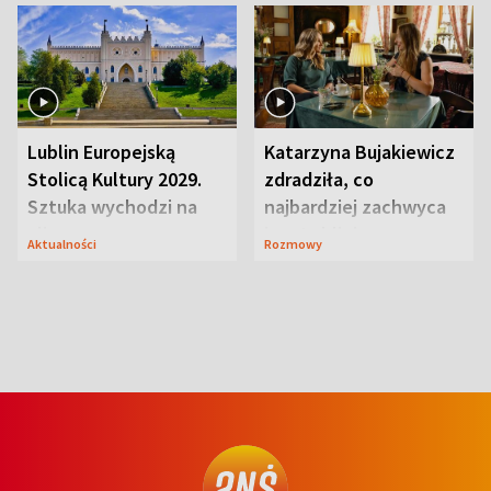
Lublin Europejską
Katarzyna Bujakiewicz
Stolicą Kultury 2029.
zdradziła, co
Sztuka wychodzi na
najbardziej zachwyca
ulice
ją w Lublinie
Aktualności
Rozmowy