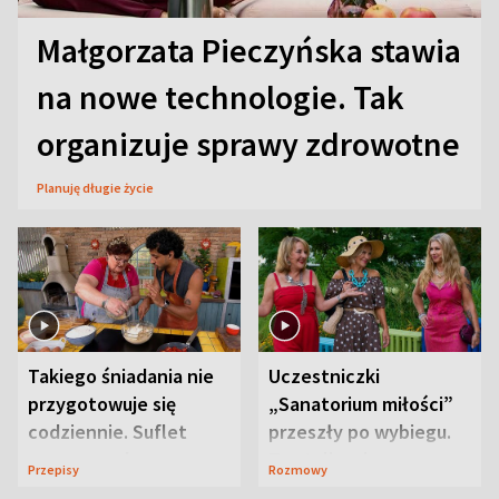
Małgorzata Pieczyńska stawia
na nowe technologie. Tak
organizuje sprawy zdrowotne
Planuję długie życie
Takiego śniadania nie
Uczestniczki
przygotowuje się
„Sanatorium miłości”
codziennie. Suflet
przeszły po wybiegu.
serowy zachwyca
Te stylizacje
Przepisy
Rozmowy
smakiem
przyciągały wzrok