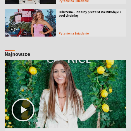
Pytanie na Śniadanie
Biżuteria – idealny prezent na Mikołajki i
pod choinkę
Pytanie na Śniadanie
Najnowsze