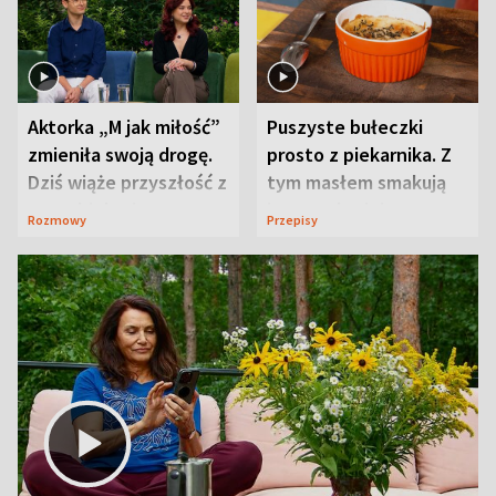
Aktorka „M jak miłość”
Puszyste bułeczki
zmieniła swoją drogę.
prosto z piekarnika. Z
Dziś wiąże przyszłość z
tym masłem smakują
neurobiologią
jeszcze lepiej
Rozmowy
Przepisy