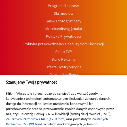
Program dla prasy
Dla mediów
Serwis fotograficzny
Merchandising (znaki)
Polityka Prywatności
Polityka przeciwdziałania nadużyciom i korupcji
Sklep TVP
Biuro Reklamy
Oferta Dystrybucyjna
Oferta Handlowa
Dostępność
Szanujemy Twoją prywatność
Moje zgody
Kliknij "Akceptuję i przechodzę do serwisu", aby wyrazić zgody na
Procedura zgłoszeń wewnętrznych
korzystanie z technologii automatycznego śledzenia i zbierania danych,
dostęp do informacji na Twoim urządzeniu końcowym i ich
przechowywanie oraz na przetwarzanie Twoich danych osobowych przez
nas, czyli Telewizję Polską S.A. w likwidacji (zwaną dalej również „TVP”),
Zaufanych Partnerów z IAB* (1201 firm)
oraz pozostałych
Zaufanych
Partnerów TVP (93 firm)
, w celach marketingowych (w tym do