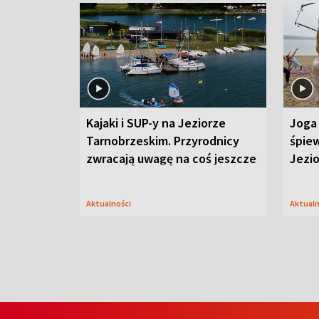
Kajaki i SUP-y na Jeziorze
Joga 
Tarnobrzeskim. Przyrodnicy
śpiew
zwracają uwagę na coś jeszcze
Jezi
Aktualności
Aktual