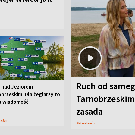
Ruch od sameg
r nad Jeziorem
brzeskim. Dla żeglarzy to
Tarnobrzeskim,
a wiadomość
zasada
ności
Aktualności