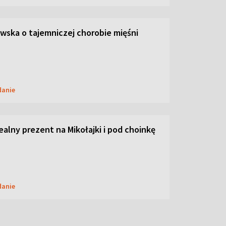
ska o tajemniczej chorobie mięśni
danie
dealny prezent na Mikołajki i pod choinkę
danie