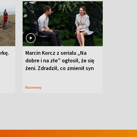
rkę.
Marcin Korcz z serialu „Na
dobre i na złe” ogłosił, że się
żeni. Zdradził, co zmienił syn
Rozmowy