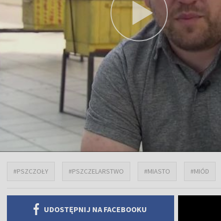
#PSZCZOŁY
#PSZCZELARSTWO
#MIASTO
#MIÓD
UDOSTĘPNIJ NA FACEBOOKU