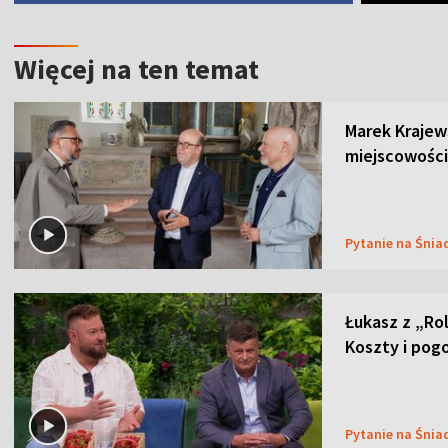
Więcej na ten temat
Marek Krajew
miejscowości
Pytanie na Śnia
Łukasz z „Ro
Koszty i pog
Pytanie na Śnia