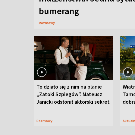
bumerang
Rozmowy
To działo się z nim na planie
Wiat
„Zatoki Szpiegów”. Mateusz
Tarno
Janicki odsłonił aktorski sekret
dobr
Rozmowy
Aktual