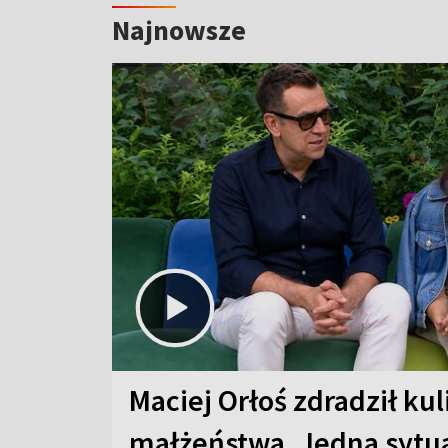
Najnowsze
Maciej Orłoś zdradził kul
małżeństwa. Jedna sytua