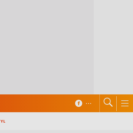
...
TYL