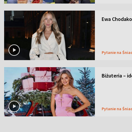
Ewa Chodakow
Pytanie na Śnia
Biżuteria – i
Pytanie na Śnia