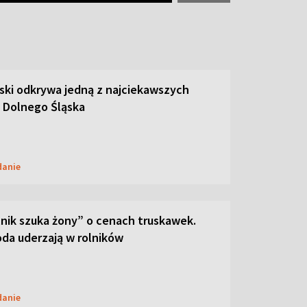
ski odkrywa jedną z najciekawszych
 Dolnego Śląska
danie
lnik szuka żony” o cenach truskawek.
oda uderzają w rolników
danie