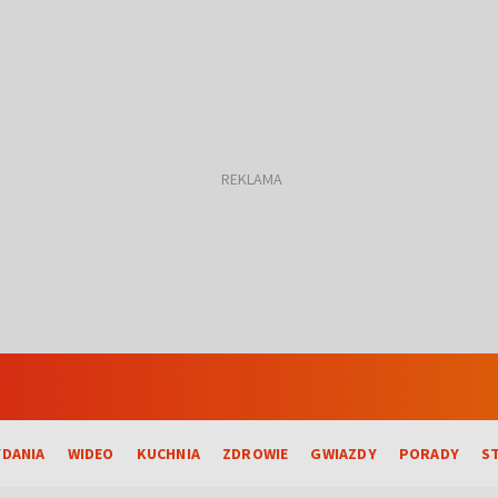
DANIA
WIDEO
KUCHNIA
ZDROWIE
GWIAZDY
PORADY
S