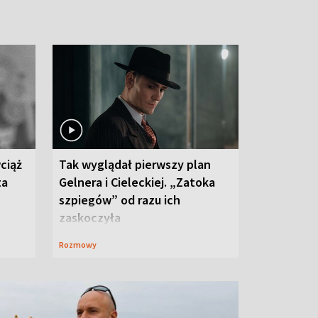
ciąż
Tak wyglądał pierwszy plan
ta
Gelnera i Cieleckiej. „Zatoka
szpiegów” od razu ich
zaskoczyła
Rozmowy