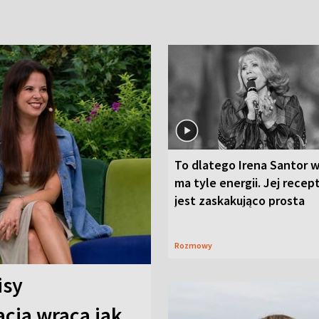
To dlatego Irena Santor w
ma tyle energii. Jej recep
jest zaskakująco prosta
Rozmowy
isy
cja wraca jak