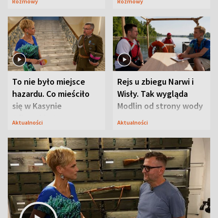
Rozmowy
Rozmowy
Mąż nie odpuszcza
To nie było miejsce
Rejs u zbiegu Narwi i
hazardu. Co mieściło
Wisły. Tak wygląda
się w Kasynie
Modlin od strony wody
Oficerskim?
Aktualności
Aktualności