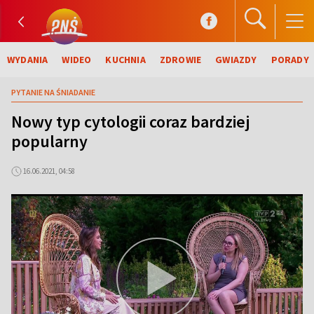
WYDANIA
WIDEO
KUCHNIA
ZDROWIE
GWIAZDY
PORADY
PYTANIE NA ŚNIADANIE
Nowy typ cytologii coraz bardziej
popularny
16.06.2021, 04:58