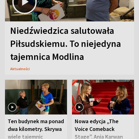
Niedźwiedzica salutowała
Piłsudskiemu. To niejedyna
tajemnica Modlina
Aktualności
Ten budynek ma ponad
Nowa edycja „The
dwa kilometry. Skrywa
Voice Comeback
wiele tajemnic
Stage”. Ania Karwan