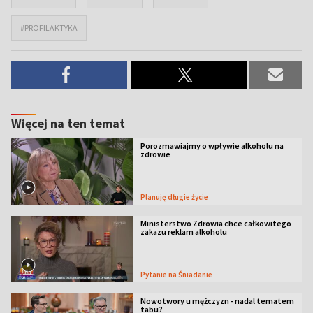
#PROFILAKTYKA
Więcej na ten temat
Porozmawiajmy o wpływie alkoholu na
zdrowie
Planuję długie życie
Ministerstwo Zdrowia chce całkowitego
zakazu reklam alkoholu
Pytanie na Śniadanie
Nowotwory u mężczyzn - nadal tematem
tabu?