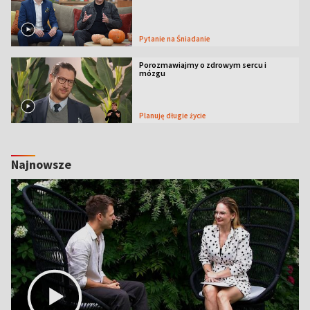
Pytanie na Śniadanie
Porozmawiajmy o zdrowym sercu i
mózgu
Planuję długie życie
Najnowsze