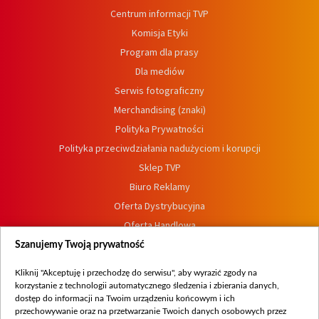
Centrum informacji TVP
Komisja Etyki
Program dla prasy
Dla mediów
Serwis fotograficzny
Merchandising (znaki)
Polityka Prywatności
Polityka przeciwdziałania nadużyciom i korupcji
Sklep TVP
Biuro Reklamy
Oferta Dystrybucyjna
Oferta Handlowa
Dostępność
Szanujemy Twoją prywatność
Moje zgody
Kliknij "Akceptuję i przechodzę do serwisu", aby wyrazić zgody na
Procedura zgłoszeń wewnętrznych
korzystanie z technologii automatycznego śledzenia i zbierania danych,
dostęp do informacji na Twoim urządzeniu końcowym i ich
przechowywanie oraz na przetwarzanie Twoich danych osobowych przez