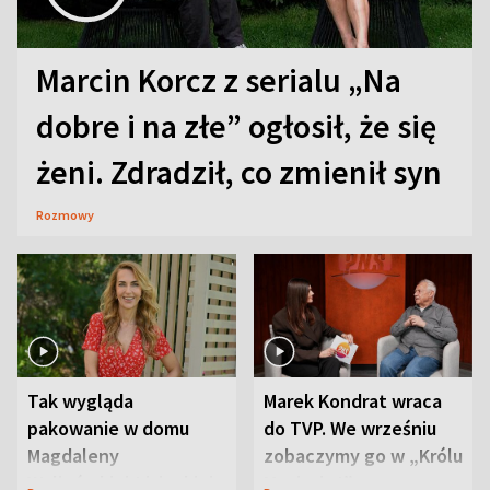
Marcin Korcz z serialu „Na
dobre i na złe” ogłosił, że się
żeni. Zdradził, co zmienił syn
Rozmowy
Tak wygląda
Marek Kondrat wraca
pakowanie w domu
do TVP. We wrześniu
Magdaleny
zobaczymy go w „Królu
Waligórskiej-Lisieckiej.
Maciusiu I”