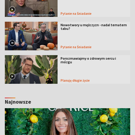
Pytanie na Śniadanie
Nowotwory u mężczyzn - nadal tematem
tabu?
Pytanie na Śniadanie
Porozmawiajmy o zdrowym sercu i
mózgu
Planuję długie życie
Najnowsze