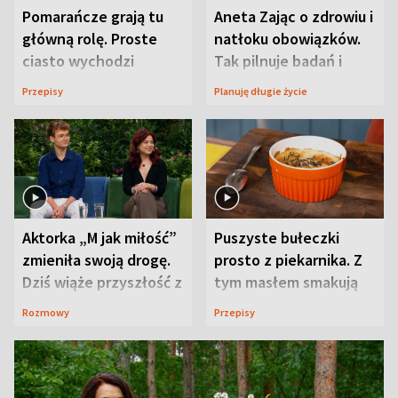
Pomarańcze grają tu
Aneta Zając o zdrowiu i
główną rolę. Proste
natłoku obowiązków.
ciasto wychodzi
Tak pilnuje badań i
wyjątkowo wilgotne
wizyt
Przepisy
Planuję długie życie
Aktorka „M jak miłość”
Puszyste bułeczki
zmieniła swoją drogę.
prosto z piekarnika. Z
Dziś wiąże przyszłość z
tym masłem smakują
neurobiologią
jeszcze lepiej
Rozmowy
Przepisy