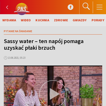
WYDANIA
WIDEO
KUCHNIA
ZDROWIE
GWIAZDY
PORADY
PYTANIE NA ŚNIADANIE
Sassy water – ten napój pomaga
uzyskać płaki brzuch
13.06.2021, 05:23