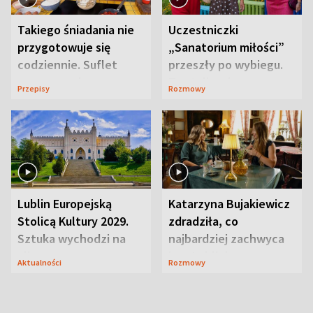
Takiego śniadania nie
Uczestniczki
przygotowuje się
„Sanatorium miłości”
codziennie. Suflet
przeszły po wybiegu.
serowy zachwyca
Te stylizacje
Przepisy
Rozmowy
smakiem
przyciągały wzrok
Lublin Europejską
Katarzyna Bujakiewicz
Stolicą Kultury 2029.
zdradziła, co
Sztuka wychodzi na
najbardziej zachwyca
ulice
ją w Lublinie
Aktualności
Rozmowy