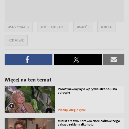
#SASSY WATER
#ODCHUDZANIE
#NAPÓJ
#DIETA
#ZDROWIE
Więcej na ten temat
Porozmawiajmy o wpływie alkoholu na
zdrowie
Planuję długie życie
Ministerstwo Zdrowia chce całkowitego
zakazu reklam alkoholu