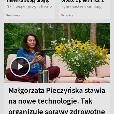
zmieniła swoją drogę.
prosto z piekarnika. Z
Dziś wiąże przyszłość z
tym masłem smakują
neurobiologią
jeszcze lepiej
Rozmowy
Przepisy
Małgorzata Pieczyńska stawia
na nowe technologie. Tak
organizuje sprawy zdrowotne