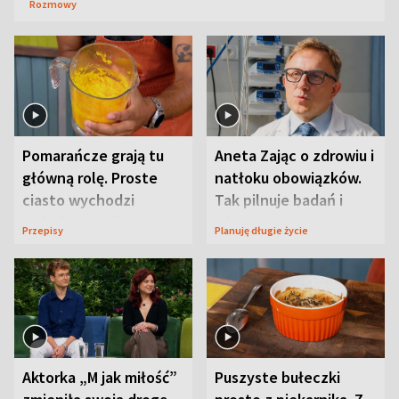
Rozmowy
Pomarańcze grają tu
Aneta Zając o zdrowiu i
główną rolę. Proste
natłoku obowiązków.
ciasto wychodzi
Tak pilnuje badań i
wyjątkowo wilgotne
wizyt
Przepisy
Planuję długie życie
Aktorka „M jak miłość”
Puszyste bułeczki