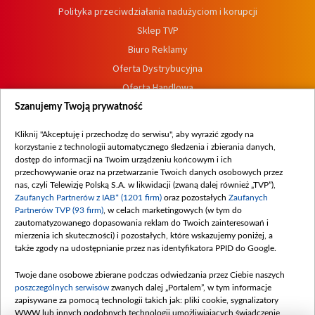
Polityka przeciwdziałania nadużyciom i korupcji
Sklep TVP
Biuro Reklamy
Oferta Dystrybucyjna
Oferta Handlowa
Dostępność
Szanujemy Twoją prywatność
Moje zgody
Kliknij "Akceptuję i przechodzę do serwisu", aby wyrazić zgody na
Procedura zgłoszeń wewnętrznych
korzystanie z technologii automatycznego śledzenia i zbierania danych,
dostęp do informacji na Twoim urządzeniu końcowym i ich
przechowywanie oraz na przetwarzanie Twoich danych osobowych przez
nas, czyli Telewizję Polską S.A. w likwidacji (zwaną dalej również „TVP”),
Zaufanych Partnerów z IAB* (1201 firm)
oraz pozostałych
Zaufanych
Partnerów TVP (93 firm)
, w celach marketingowych (w tym do
zautomatyzowanego dopasowania reklam do Twoich zainteresowań i
mierzenia ich skuteczności) i pozostałych, które wskazujemy poniżej, a
także zgody na udostępnianie przez nas identyfikatora PPID do Google.
Twoje dane osobowe zbierane podczas odwiedzania przez Ciebie naszych
poszczególnych serwisów
zwanych dalej „Portalem”, w tym informacje
zapisywane za pomocą technologii takich jak: pliki cookie, sygnalizatory
WWW lub innych podobnych technologii umożliwiających świadczenie