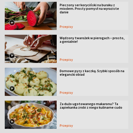
Pieczony ser koryciński na buraku z
miodem. Prosty pomysł na wyraziste
danie
Przepisy
Wędzony twarożek w pierogach – prosto,
a genialnie!
Przepisy
Domowe pyzy z kaczką. Szybki sposób na
elegancki obiad
Przepisy
Za dużo ugotowanego makaronu? Ta
zapiekanka zrobi z niego kulinarne cudo
Przepisy