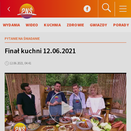
WYDANIA
WIDEO
KUCHNIA
ZDROWIE
GWIAZDY
PORADY
PYTANIE NA ŚNIADANIE
Finał kuchni 12.06.2021
12.06.2021, 04:41