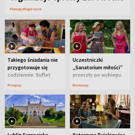
Planuję długie życie
Takiego śniadania nie
Uczestniczki
przygotowuje się
„Sanatorium miłości”
codziennie. Suflet
przeszły po wybiegu.
serowy zachwyca
Te stylizacje
Przepisy
Rozmowy
smakiem
przyciągały wzrok
Lublin Europejską
Katarzyna Bujakiewicz