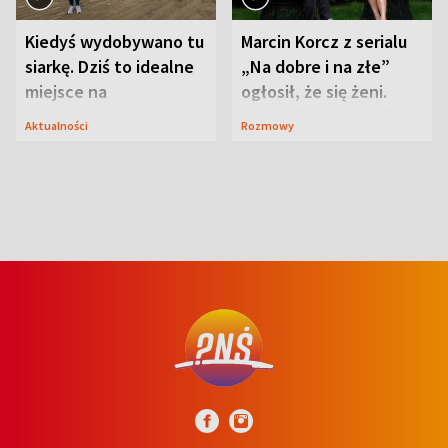
Kiedyś wydobywano tu
Marcin Korcz z serialu
siarkę. Dziś to idealne
„Na dobre i na złe”
miejsce na
ogłosił, że się żeni.
wypoczynek
Zdradził, co zmienił
Aktualności
Rozmowy
syn