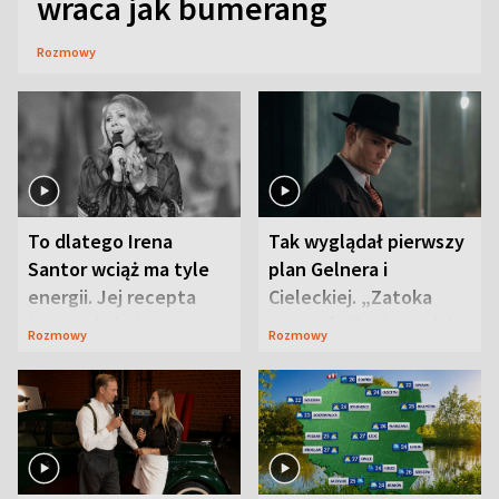
wraca jak bumerang
Rozmowy
To dlatego Irena
Tak wyglądał pierwszy
Santor wciąż ma tyle
plan Gelnera i
energii. Jej recepta
Cieleckiej. „Zatoka
jest zaskakująco
szpiegów” od razu ich
Rozmowy
Rozmowy
prosta
zaskoczyła