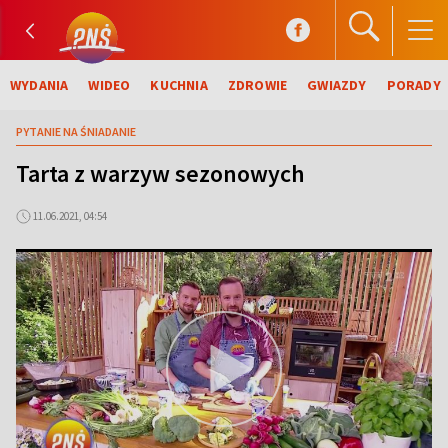
WYDANIA
WIDEO
KUCHNIA
ZDROWIE
GWIAZDY
PORADY
PYTANIE NA ŚNIADANIE
Tarta z warzyw sezonowych
11.06.2021, 04:54