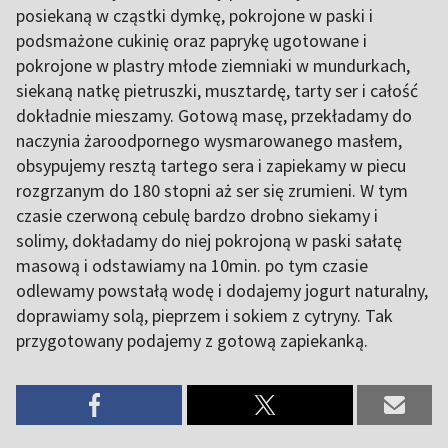
posiekaną w cząstki dymkę, pokrojone w paski i
podsmażone cukinię oraz paprykę ugotowane i
pokrojone w plastry młode ziemniaki w mundurkach,
siekaną natkę pietruszki, musztardę, tarty ser i całość
dokładnie mieszamy. Gotową masę, przekładamy do
naczynia żaroodpornego wysmarowanego masłem,
obsypujemy resztą tartego sera i zapiekamy w piecu
rozgrzanym do 180 stopni aż ser się zrumieni. W tym
czasie czerwoną cebulę bardzo drobno siekamy i
solimy, dokładamy do niej pokrojoną w paski sałatę
masową i odstawiamy na 10min. po tym czasie
odlewamy powstałą wodę i dodajemy jogurt naturalny,
doprawiamy solą, pieprzem i sokiem z cytryny. Tak
przygotowany podajemy z gotową zapiekanką.