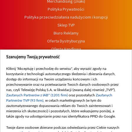
Merchandising (znaki)
Polityka Prywatności
Polityka przeciwdziałania nadużyciom i korupcji
Sklep TVP
Biuro Reklamy
Oferta Dystrybucyjna
Oferta Handlowa
Dostępność
Szanujemy Twoją prywatność
Moje zgody
Kliknij "Akceptuję i przechodzę do serwisu", aby wyrazić zgody na
Procedura zgłoszeń wewnętrznych
korzystanie z technologii automatycznego śledzenia i zbierania danych,
dostęp do informacji na Twoim urządzeniu końcowym i ich
przechowywanie oraz na przetwarzanie Twoich danych osobowych przez
nas, czyli Telewizję Polską S.A. w likwidacji (zwaną dalej również „TVP”),
Zaufanych Partnerów z IAB* (1201 firm)
oraz pozostałych
Zaufanych
Partnerów TVP (93 firm)
, w celach marketingowych (w tym do
zautomatyzowanego dopasowania reklam do Twoich zainteresowań i
mierzenia ich skuteczności) i pozostałych, które wskazujemy poniżej, a
także zgody na udostępnianie przez nas identyfikatora PPID do Google.
Twoje dane osobowe zbierane podczas odwiedzania przez Ciebie naszych