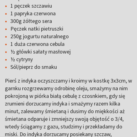
1 pęczek szczawiu
1 papryka czerwona
300g żółtego sera
Pęczek natki pietruszki
250g jogurtu naturalnego
1 duża czerwona cebula
½ główki sałaty masłowej
½ cytryny
Sól/pieprz do smaku
Pierś z indyka oczyszczamy i kroimy w kostkę 3x3cm, w
garnku rozgrzewamy odrobinę oleju, smażymy na nim
pokrojoną w piórka białą cebulę z czosnkiem, gdy się
zrumieni dorzucamy indyka i smażymy razem kilka
minut, zalewamy śmietaną i dusimy do miękkości aż
śmietana odparuje i zmniejszy swoją objętość o 3/4,
wtedy ściągamy z gazu, studzimy i przekładamy do
miski. Do indyka dorzucamy posiekany szczaw,