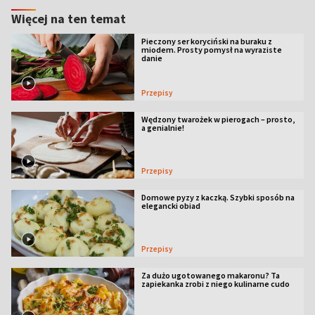
Więcej na ten temat
Pieczony ser koryciński na buraku z
miodem. Prosty pomysł na wyraziste
danie
Przepisy
Wędzony twarożek w pierogach – prosto,
a genialnie!
Przepisy
Domowe pyzy z kaczką. Szybki sposób na
elegancki obiad
Przepisy
Za dużo ugotowanego makaronu? Ta
zapiekanka zrobi z niego kulinarne cudo