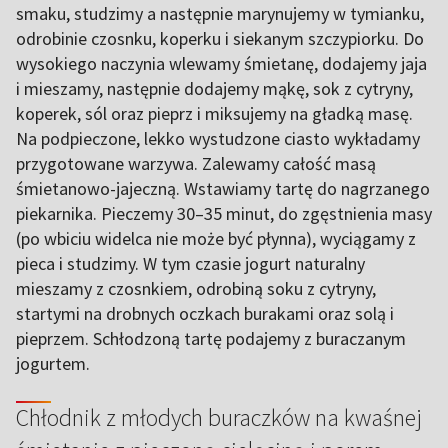
smaku, studzimy a następnie marynujemy w tymianku,
odrobinie czosnku, koperku i siekanym szczypiorku. Do
wysokiego naczynia wlewamy śmietanę, dodajemy jaja
i mieszamy, następnie dodajemy mąkę, sok z cytryny,
koperek, sól oraz pieprz i miksujemy na gładką masę.
Na podpieczone, lekko wystudzone ciasto wykładamy
przygotowane warzywa. Zalewamy całość masą
śmietanowo-jajeczną. Wstawiamy tartę do nagrzanego
piekarnika. Pieczemy 30–35 minut, do zgęstnienia masy
(po wbiciu widelca nie może być płynna), wyciągamy z
pieca i studzimy. W tym czasie jogurt naturalny
mieszamy z czosnkiem, odrobiną soku z cytryny,
startymi na drobnych oczkach burakami oraz solą i
pieprzem. Schłodzoną tartę podajemy z buraczanym
jogurtem.
Chłodnik z młodych buraczków na kwaśnej