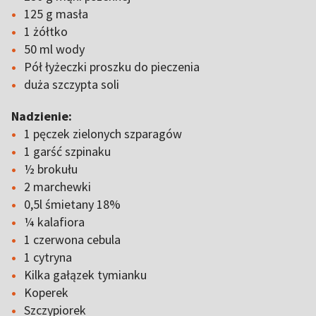
125 g masła
1 żółtko
50 ml wody
Pół łyżeczki proszku do pieczenia
duża szczypta soli
Nadzienie:
1 pęczek zielonych szparagów
1 garść szpinaku
½ brokułu
2 marchewki
0,5l śmietany 18%
¼ kalafiora
1 czerwona cebula
1 cytryna
Kilka gałązek tymianku
Koperek
Szczypiorek