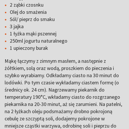
2 ząbki czosnku
Olej do smażenia
Sól/ pieprz do smaku
3 jajka
1 łyżka mąki pszennej
250ml jogurtu naturalnego
1 upieczony burak
Mąkę łączymy z zimnym masłem, a następnie z
żółtkiem, solą oraz wodą, proszkiem do pieczenia i
szybko wyrabiamy. Odkładamy ciasto na 30 minut do
lodówki. Po tym czasie wykładamy ciastem formę (o
średnicy ok. 24 cm). Nagrzewamy piekarnik do
temperatury 190°C, wkładamy ciasto do rozgrzanego
piekarnika na 20-30 minut, aż się zarumieni. Na patelni,
na 2 łyżkach oleju podsmażamy drobno pokrojoną
cebulę ze szczyptą soli, dodajemy pokrojone w
mniejsze cząstki warzywa, odrobinę soli i pieprzu do