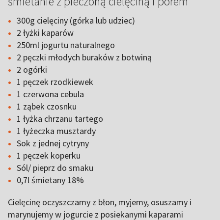
śmietanie z pieczoną cielęciną i porem
300g cielęciny (górka lub udziec)
2 łyżki kaparów
250ml jogurtu naturalnego
2 pęczki młodych buraków z botwiną
2 ogórki
1 pęczek rzodkiewek
1 czerwona cebula
1 ząbek czosnku
1 łyżka chrzanu tartego
1 łyżeczka musztardy
Sok z jednej cytryny
1 pęczek koperku
Sól/ pieprz do smaku
0,7l śmietany 18%
Cielęcinę oczyszczamy z błon, myjemy, osuszamy i
marynujemy w jogurcie z posiekanymi kaparami