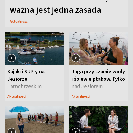
ważna jest jedna zasada
Aktualności
Kajaki i SUP-y na
Joga przy szumie wody
Jeziorze
i śpiewie ptaków. Tylko
Tarnobrzeskim.
nad Jeziorem
Przyrodnicy zwracają
Tarnobrzeskim
Aktualności
Aktualności
uwagę na coś jeszcze