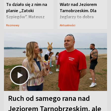
To działo się z nim na
Wiatr nad Jeziorem
planie „Zatoki
Tarnobrzeskim. Dla
Szpiegów”. Mateusz
żeglarzy to dobra
Janicki odsłonił
wiadomość
Rozmowy
Aktualności
aktorski sekret
Ruch od samego rana nad
Jeziorem Tarnobrzeskim, ale