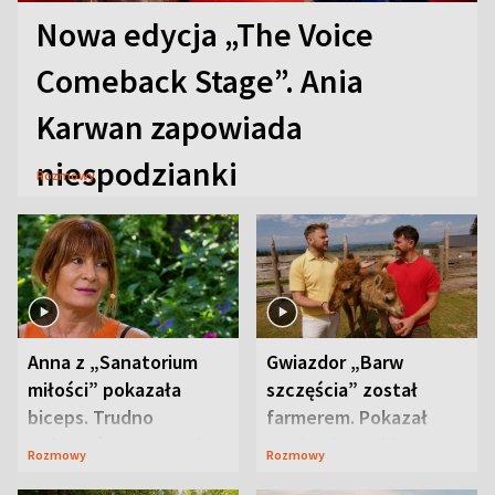
Nowa edycja „The Voice
Comeback Stage”. Ania
Karwan zapowiada
niespodzianki
Rozmowy
Anna z „Sanatorium
Gwiazdor „Barw
miłości” pokazała
szczęścia” został
biceps. Trudno
farmerem. Pokazał
uwierzyć, co przeszła
swoje niezwykłe
Rozmowy
Rozmowy
wcześniej
ranczo