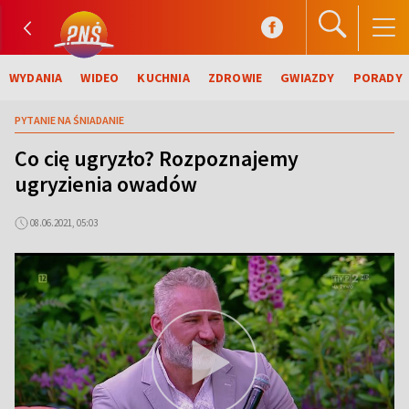
WYDANIA
WIDEO
KUCHNIA
ZDROWIE
GWIAZDY
PORADY
PYTANIE NA ŚNIADANIE
Co cię ugryzło? Rozpoznajemy
ugryzienia owadów
08.06.2021, 05:03