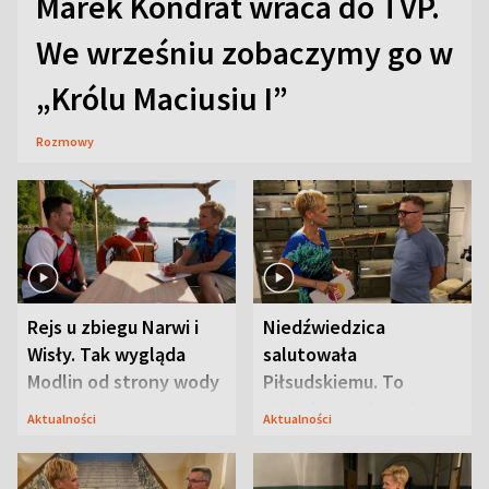
Marek Kondrat wraca do TVP.
We wrześniu zobaczymy go w
„Królu Maciusiu I”
Rozmowy
Rejs u zbiegu Narwi i
Niedźwiedzica
Wisły. Tak wygląda
salutowała
Modlin od strony wody
Piłsudskiemu. To
niejedyna tajemnica
Aktualności
Aktualności
Modlina