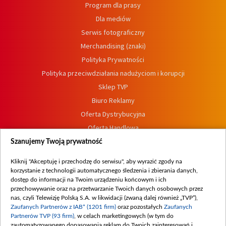
Program dla prasy
Dla mediów
Serwis fotograficzny
Merchandising (znaki)
Polityka Prywatności
Polityka przeciwdziałania nadużyciom i korupcji
Sklep TVP
Biuro Reklamy
Oferta Dystrybucyjna
Oferta Handlowa
Dostępność
Szanujemy Twoją prywatność
Moje zgody
Kliknij "Akceptuję i przechodzę do serwisu", aby wyrazić zgody na
Procedura zgłoszeń wewnętrznych
korzystanie z technologii automatycznego śledzenia i zbierania danych,
dostęp do informacji na Twoim urządzeniu końcowym i ich
przechowywanie oraz na przetwarzanie Twoich danych osobowych przez
nas, czyli Telewizję Polską S.A. w likwidacji (zwaną dalej również „TVP”),
Zaufanych Partnerów z IAB* (1201 firm)
oraz pozostałych
Zaufanych
Partnerów TVP (93 firm)
, w celach marketingowych (w tym do
zautomatyzowanego dopasowania reklam do Twoich zainteresowań i