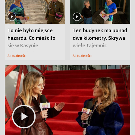
To nie było miejsce
Ten budynek ma ponad
hazardu. Co mieściło
dwa kilometry. Skrywa
się w Kasynie
wiele tajemnic
Oficerskim?
Aktualności
Aktualności