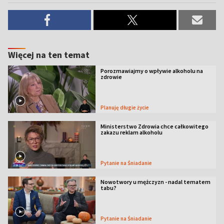
Więcej na ten temat
Porozmawiajmy o wpływie alkoholu na
zdrowie
Planuję długie życie
Ministerstwo Zdrowia chce całkowitego
zakazu reklam alkoholu
Pytanie na Śniadanie
Nowotwory u mężczyzn - nadal tematem
tabu?
Pytanie na Śniadanie