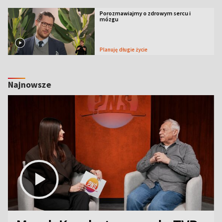
Porozmawiajmy o zdrowym sercu i
mózgu
Planuję długie życie
Najnowsze