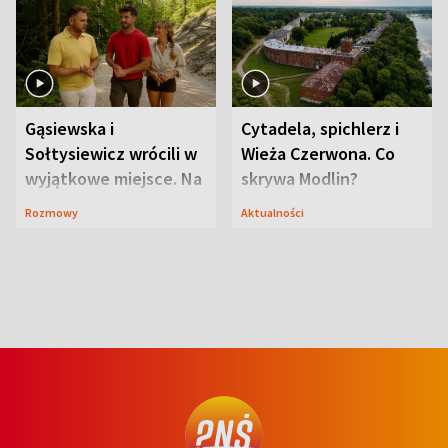
Gąsiewska i
Cytadela, spichlerz i
Sołtysiewicz wrócili w
Wieża Czerwona. Co
wyjątkowe miejsce. Na
skrywa Modlin?
szlaku czekał
Rozmowy
Aktualności
niedźwiedź