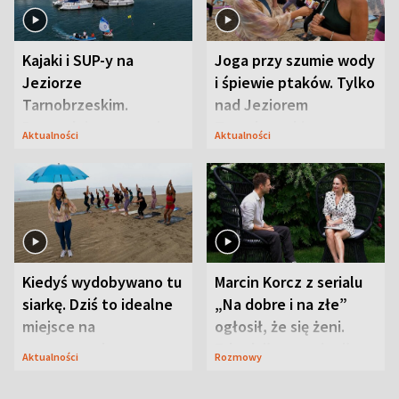
Kajaki i SUP-y na
Joga przy szumie wody
Jeziorze
i śpiewie ptaków. Tylko
Tarnobrzeskim.
nad Jeziorem
Przyrodnicy zwracają
Tarnobrzeskim
Aktualności
Aktualności
uwagę na coś jeszcze
Kiedyś wydobywano tu
Marcin Korcz z serialu
siarkę. Dziś to idealne
„Na dobre i na złe”
miejsce na
ogłosił, że się żeni.
wypoczynek
Zdradził, co zmienił
Aktualności
Rozmowy
syn