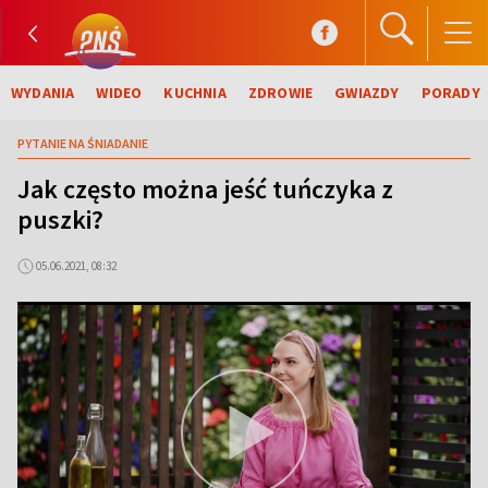
WYDANIA
WIDEO
KUCHNIA
ZDROWIE
GWIAZDY
PORADY
PYTANIE NA ŚNIADANIE
Jak często można jeść tuńczyka z
puszki?
05.06.2021, 08:32