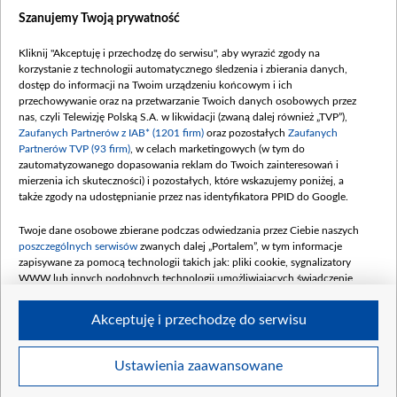
Dostępność
Szanujemy Twoją prywatność
Moje zgody
Kliknij "Akceptuję i przechodzę do serwisu", aby wyrazić zgody na
Procedura zgłoszeń wewnętrznych
korzystanie z technologii automatycznego śledzenia i zbierania danych,
dostęp do informacji na Twoim urządzeniu końcowym i ich
przechowywanie oraz na przetwarzanie Twoich danych osobowych przez
nas, czyli Telewizję Polską S.A. w likwidacji (zwaną dalej również „TVP”),
Zaufanych Partnerów z IAB* (1201 firm)
oraz pozostałych
Zaufanych
Partnerów TVP (93 firm)
, w celach marketingowych (w tym do
zautomatyzowanego dopasowania reklam do Twoich zainteresowań i
mierzenia ich skuteczności) i pozostałych, które wskazujemy poniżej, a
także zgody na udostępnianie przez nas identyfikatora PPID do Google.
Twoje dane osobowe zbierane podczas odwiedzania przez Ciebie naszych
poszczególnych serwisów
zwanych dalej „Portalem”, w tym informacje
zapisywane za pomocą technologii takich jak: pliki cookie, sygnalizatory
WWW lub innych podobnych technologii umożliwiających świadczenie
dopasowanych i bezpiecznych usług, personalizację treści oraz reklam,
udostępnianie funkcji mediów społecznościowych oraz analizowanie ruchu
Akceptuję i przechodzę do serwisu
w Internecie.
Twoje dane osobowe zbierane podczas odwiedzania przez Ciebie
Ustawienia zaawansowane
poszczególnych serwisów
na Portalu, takie jak adresy IP, identyfikatory
© 2026 Telewizja Polska S. A. w likwidacji
Twoich urządzeń końcowych i identyfikatory plików cookie, informacje o