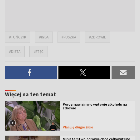
#TUŃCZYK
#RYBA
#PUSZKA
#ZDROWIE
#DIETA
#RTĘĆ
Więcej na ten temat
Porozmawiajmy o wpływie alkoholu na
zdrowie
Planuję długie życie
Ministerstwo Zdrowia chce całkowitego