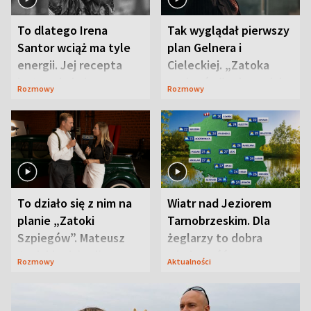
To dlatego Irena
Tak wyglądał pierwszy
Santor wciąż ma tyle
plan Gelnera i
energii. Jej recepta
Cieleckiej. „Zatoka
jest zaskakująco
szpiegów” od razu ich
Rozmowy
Rozmowy
prosta
zaskoczyła
To działo się z nim na
Wiatr nad Jeziorem
planie „Zatoki
Tarnobrzeskim. Dla
Szpiegów”. Mateusz
żeglarzy to dobra
Janicki odsłonił
wiadomość
Rozmowy
Aktualności
aktorski sekret