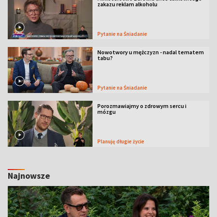
zakazu reklam alkoholu
Pytanie na Śniadanie
Nowotwory u mężczyzn - nadal tematem
tabu?
Pytanie na Śniadanie
Porozmawiajmy o zdrowym sercu i
mózgu
Planuję długie życie
Najnowsze