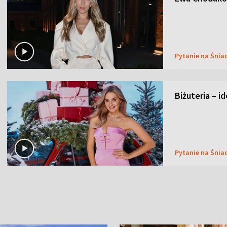
Pytanie na Śnia
Biżuteria – i
Pytanie na Śnia