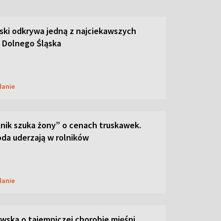
ski odkrywa jedną z najciekawszych
 Dolnego Śląska
danie
lnik szuka żony” o cenach truskawek.
oda uderzają w rolników
danie
ska o tajemniczej chorobie mięśni