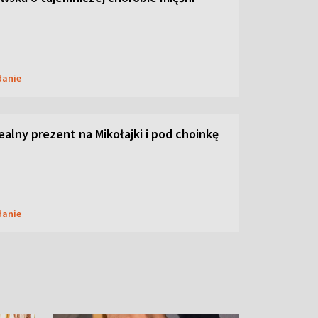
danie
dealny prezent na Mikołajki i pod choinkę
danie