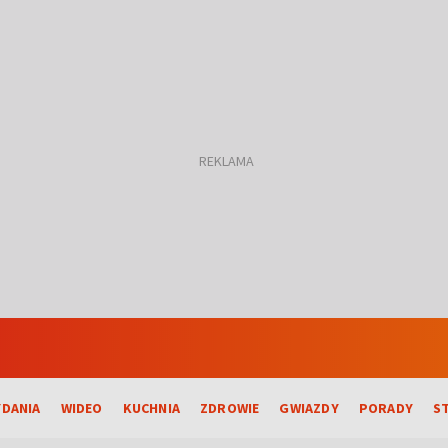
DANIA
WIDEO
KUCHNIA
ZDROWIE
GWIAZDY
PORADY
S