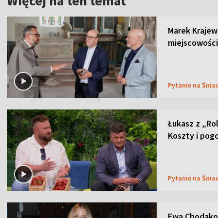
Więcej na ten temat
Marek Krajew
miejscowości
Pytanie na Śnia
Łukasz z „Ro
Koszty i pog
Pytanie na Śnia
Ewa Chodakow