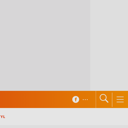
...
TYL