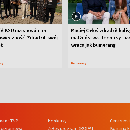
ół KSU ma sposób na
Maciej Orłoś zdradził kulis
wieczność. Zdradzili swój
małżeństwa. Jedna sytua
et
wraca jak bumerang
wy
Rozmowy
ment TVP
Konkursy
Centrum i
Programowa
Zgłoś program (ROPAT)
Komisja E