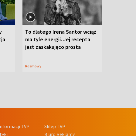
y
To dlatego Irena Santor wciąż
cja
ma tyle energii. Jej recepta
jest zaskakująco prosta
Rozmowy
nformacji TVP
Sklep TVP
tyki
Biuro Reklamy