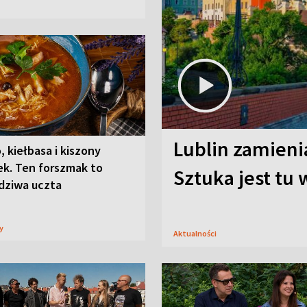
Lublin zamienia
, kiełbasa i kiszony
ek. Ten forszmak to
Sztuka jest tu
dziwa uczta
sy
Aktualności