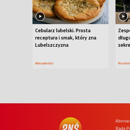
Cebularz lubelski. Prosta
Zesp
receptura i smak, który zna
długo
Lubelszczyzna
sekr
Aktualności
Rozmo
Abona
Rada 