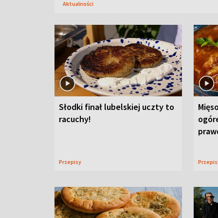
Aktualności
Słodki finał lubelskiej uczty to
Mięso
racuchy!
ogór
praw
Przepisy
Przepi