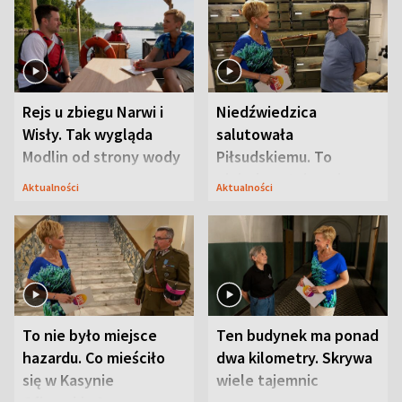
Rejs u zbiegu Narwi i
Niedźwiedzica
Wisły. Tak wygląda
salutowała
Modlin od strony wody
Piłsudskiemu. To
niejedyna tajemnica
Aktualności
Aktualności
Modlina
To nie było miejsce
Ten budynek ma ponad
hazardu. Co mieściło
dwa kilometry. Skrywa
się w Kasynie
wiele tajemnic