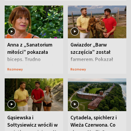
Anna z „Sanatorium
Gwiazdor „Barw
miłości” pokazała
szczęścia” został
biceps. Trudno
farmerem. Pokazał
uwierzyć, co przeszła
swoje niezwykłe
Rozmowy
Rozmowy
wcześniej
ranczo
Gąsiewska i
Cytadela, spichlerz i
Sołtysiewicz wrócili w
Wieża Czerwona. Co