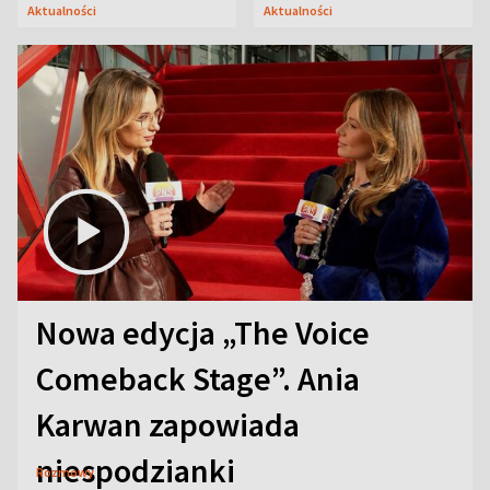
Oficerskim?
Aktualności
Aktualności
Nowa edycja „The Voice
Comeback Stage”. Ania
Karwan zapowiada
niespodzianki
Rozmowy