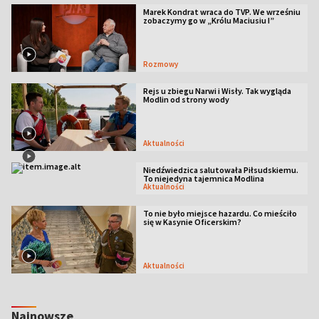
Marek Kondrat wraca do TVP. We wrześniu
zobaczymy go w „Królu Maciusiu I”
Rozmowy
Rejs u zbiegu Narwi i Wisły. Tak wygląda
Modlin od strony wody
Aktualności
Niedźwiedzica salutowała Piłsudskiemu.
To niejedyna tajemnica Modlina
Aktualności
To nie było miejsce hazardu. Co mieściło
się w Kasynie Oficerskim?
Aktualności
Najnowsze