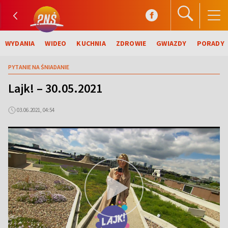
WYDANIA
WIDEO
KUCHNIA
ZDROWIE
GWIAZDY
PORADY
PYTANIE NA ŚNIADANIE
Lajk! – 30.05.2021
03.06.2021, 04:54