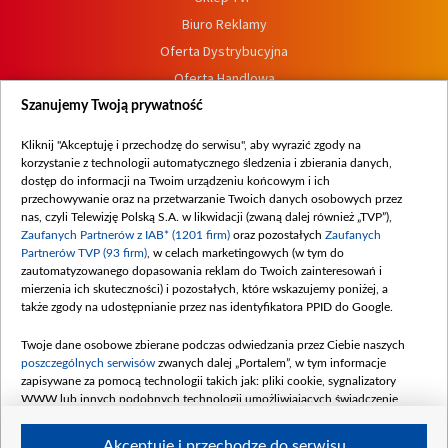
Biuro Reklamy
Oferta Dystrybucyjna
Oferta Handlowa
Dostępność
Szanujemy Twoją prywatność
Moje zgody
Kliknij "Akceptuję i przechodzę do serwisu", aby wyrazić zgody na
Procedura zgłoszeń wewnętrznych
korzystanie z technologii automatycznego śledzenia i zbierania danych,
dostęp do informacji na Twoim urządzeniu końcowym i ich
przechowywanie oraz na przetwarzanie Twoich danych osobowych przez
nas, czyli Telewizję Polską S.A. w likwidacji (zwaną dalej również „TVP”),
Zaufanych Partnerów z IAB* (1201 firm)
oraz pozostałych
Zaufanych
Partnerów TVP (93 firm)
, w celach marketingowych (w tym do
zautomatyzowanego dopasowania reklam do Twoich zainteresowań i
mierzenia ich skuteczności) i pozostałych, które wskazujemy poniżej, a
także zgody na udostępnianie przez nas identyfikatora PPID do Google.
Twoje dane osobowe zbierane podczas odwiedzania przez Ciebie naszych
poszczególnych serwisów
zwanych dalej „Portalem”, w tym informacje
zapisywane za pomocą technologii takich jak: pliki cookie, sygnalizatory
WWW lub innych podobnych technologii umożliwiających świadczenie
dopasowanych i bezpiecznych usług, personalizację treści oraz reklam,
udostępnianie funkcji mediów społecznościowych oraz analizowanie ruchu
Akceptuję i przechodzę do serwisu