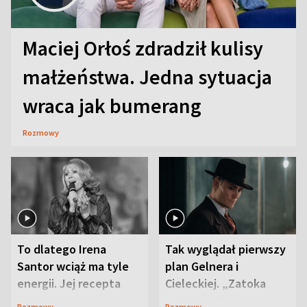
Maciej Orłoś zdradził kulisy
małżeństwa. Jedna sytuacja
wraca jak bumerang
Rozmowy
To dlatego Irena
Tak wyglądał pierwszy
Santor wciąż ma tyle
plan Gelnera i
energii. Jej recepta
Cieleckiej. „Zatoka
jest zaskakująco
szpiegów” od razu ich
Rozmowy
Rozmowy