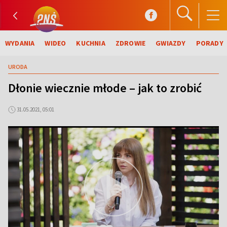
WYDANIA
WIDEO
KUCHNIA
ZDROWIE
GWIAZDY
PORADY
URODA
Dłonie wiecznie młode – jak to zrobić
31.05.2021, 05:01