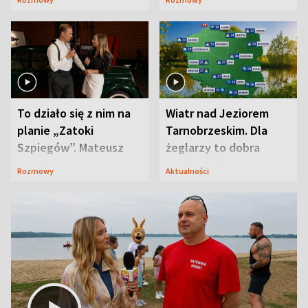
prosta
zaskoczyła
To działo się z nim na
Wiatr nad Jeziorem
planie „Zatoki
Tarnobrzeskim. Dla
Szpiegów”. Mateusz
żeglarzy to dobra
Janicki odsłonił
wiadomość
Rozmowy
Aktualności
aktorski sekret