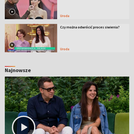
Uroda
Czy można odwrócić proces siwienia?
Uroda
Najnowsze