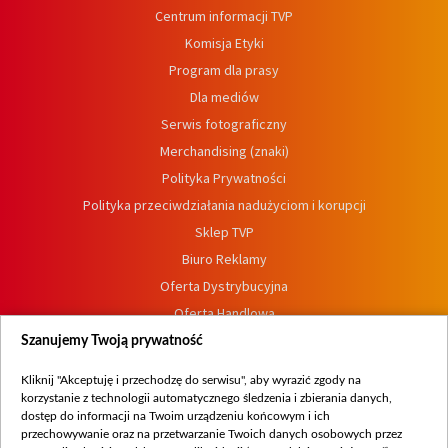
Centrum informacji TVP
Komisja Etyki
Program dla prasy
Dla mediów
Serwis fotograficzny
Merchandising (znaki)
Polityka Prywatności
Polityka przeciwdziałania nadużyciom i korupcji
Sklep TVP
Biuro Reklamy
Oferta Dystrybucyjna
Oferta Handlowa
Dostępność
Szanujemy Twoją prywatność
Moje zgody
Kliknij "Akceptuję i przechodzę do serwisu", aby wyrazić zgody na
Procedura zgłoszeń wewnętrznych
korzystanie z technologii automatycznego śledzenia i zbierania danych,
dostęp do informacji na Twoim urządzeniu końcowym i ich
przechowywanie oraz na przetwarzanie Twoich danych osobowych przez