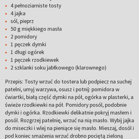
4 pełnoziarniste tosty
4 jajka
sól, pieprz
50 g miękkiego masła
2 pomidory
1 pęczek dymki
1 długi ogórek
1 pęczek rzodkiewek
2 szklanki soku jabłkowego (klarownego)
Przepis: Tosty wrzuć do tostera lub podpiecz na suchej
patelni, umyj warzywa, osusz i potnij: pomidora w
ćwiartki, białą część dymki na pół, ogórka w plasterki, a
świeże rzodkiewki na pół. Pomidory posól, podobnie
dymki i ogórka. Rzodkiewki delikatnie pokryj masłem i
posól. Rozgrzej patelnię, wrzuć na nią masło. Wybij jajka
do miseczki i wlej na pieniące się masło. Mieszaj, dosól i
pod koniec smażenia wrzuć drobno pociętą zieloną