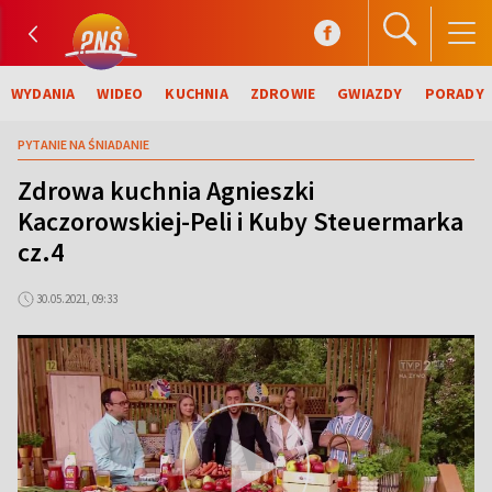
WYDANIA
WIDEO
KUCHNIA
ZDROWIE
GWIAZDY
PORADY
PYTANIE NA ŚNIADANIE
Zdrowa kuchnia Agnieszki
Kaczorowskiej-Peli i Kuby Steuermarka
cz.4
30.05.2021, 09:33