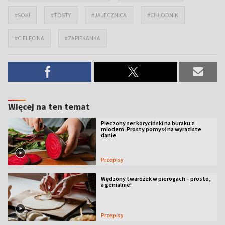
#SOKI
#TOSTY
#JAJECZNICA
#CHŁODNIK
#CIELĘCINA
#ZAPIEKANKA
Więcej na ten temat
Pieczony ser koryciński na buraku z
miodem. Prosty pomysł na wyraziste
danie
Przepisy
Wędzony twarożek w pierogach – prosto,
a genialnie!
Przepisy