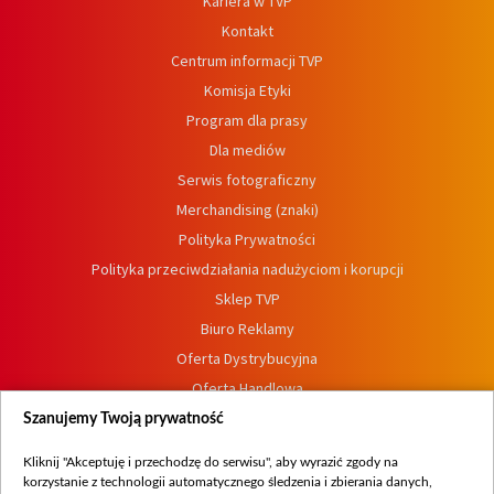
Kariera w TVP
Kontakt
Centrum informacji TVP
Komisja Etyki
Program dla prasy
Dla mediów
Serwis fotograficzny
Merchandising (znaki)
Polityka Prywatności
Polityka przeciwdziałania nadużyciom i korupcji
Sklep TVP
Biuro Reklamy
Oferta Dystrybucyjna
Oferta Handlowa
Dostępność
Szanujemy Twoją prywatność
Moje zgody
Kliknij "Akceptuję i przechodzę do serwisu", aby wyrazić zgody na
Procedura zgłoszeń wewnętrznych
korzystanie z technologii automatycznego śledzenia i zbierania danych,