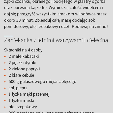
ząbki czosnku, obranego i pociętego w plastry ogórka
oraz porwaną kajzerkę. Wymieszaj całość widelcem i
daj się przegryźć wszystkim smakom w lodówce przez
około 30 minut. Zblenduj całą masę dodając sok
pomidorowy, olej rzepakowy i ocet. Podawaj na zimno!
Zapiekanka z letnimi warzywami i cielęciną
Składniki na 4 osoby:
2 małe kabaczki
2 pęczki dymki
2 zielone papryki
2 białe cebule
500 g gulaszowego mięsa cielęcego
sól, pieprz
1 łyżka mąki pszennej
1 łyżka masła
olej rzepakowy
200 g tartego polskiego sera dojrzewającego