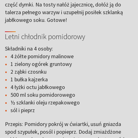
część dymki. Na tosty nałóż jajecznicę, dołóż ją do
talerza pełnego warzyw i uzupełnij posiłek szklanką
jabłkowego soku. Gotowe!
Letni chłodnik pomidorowy
Składniki na 4 osoby:
4 żółte pomidory malinowe
1 zielony ogórek gruntowy
2 ząbki czosnku
1 bułka kajzerka
4 łyżki octu jabłkowego
500 ml soku pomidorowego
½ szklanki oleju rzepakowego
sól i pieprz
Przepis: Pomidory pokrój w ćwiartki, usuń gniazda
spod szypułek, posól i popieprz. Dodaj zmiażdżone