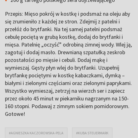
Przepis: Mięso pokrój w kostkę i podsmaż na oleju aby
się zrumieniło z każdej ze stron. Zdejmij z patelni i
przełóż do brytfanki. Na tej samej patelni podsmaż
cebulę pociętą w grubą kostkę, dodaj do brytfanki i
mięsa. Patelnię „oczyść” odrobiną zimnej wody. Wlej ją,
zagotuj i dodaj masło. Drewnianą szpatułką zeskrob
pozostałości po mięsie i cebuli. Dodaj mąkę i
wymieszaj. Gęsty płyn wlej do brytfanki. Uzupełnij
brytfankę pociętymi w kostkę kabaczkami, dymką –
białymi i zielonymi częściami oraz zielonymi paprykami.
Wszystko wymieszaj, zetrzyj na wierzch ser i zapiecz
przez około 45 minut w piekarniku nagrzanym na 150-
160 stopni. Podawaj z zimnym sokiem pomidorowym.
Gotowe!
#AGNIESZKA KACZOROWSKA-PELA
#KUBA STEUERMARK