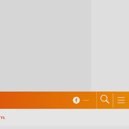
...
TYL