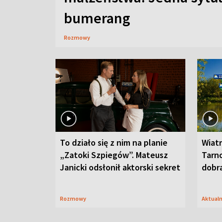
bumerang
Rozmowy
To działo się z nim na planie
Wiat
„Zatoki Szpiegów”. Mateusz
Tarno
Janicki odsłonił aktorski sekret
dobr
Rozmowy
Aktual