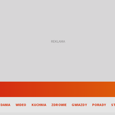
DANIA
WIDEO
KUCHNIA
ZDROWIE
GWIAZDY
PORADY
S