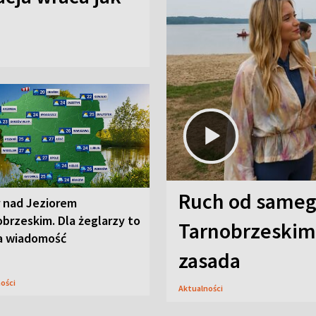
Ruch od sameg
r nad Jeziorem
brzeskim. Dla żeglarzy to
Tarnobrzeskim,
a wiadomość
zasada
ności
Aktualności