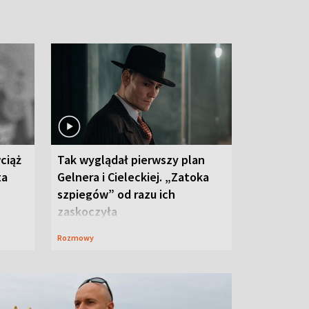
ciąż
Tak wyglądał pierwszy plan
ta
Gelnera i Cieleckiej. „Zatoka
szpiegów” od razu ich
zaskoczyła
Rozmowy