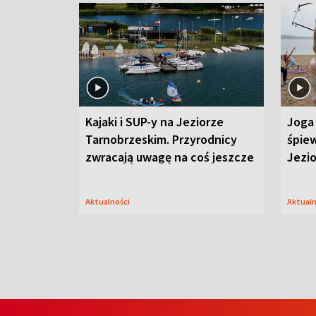
Kajaki i SUP-y na Jeziorze
Joga 
Tarnobrzeskim. Przyrodnicy
śpiew
zwracają uwagę na coś jeszcze
Jezi
Aktualności
Aktual