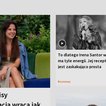
To dlatego Irena Santor w
ma tyle energii. Jej recep
jest zaskakująco prosta
Rozmowy
isy
cja wraca jak