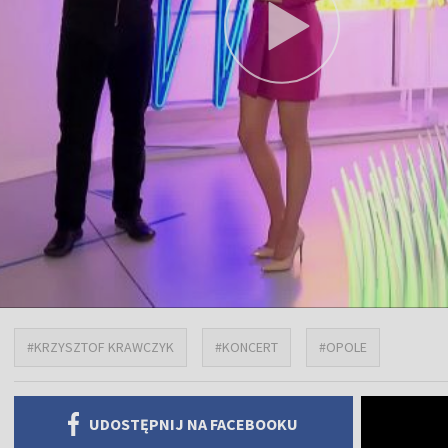
#KRZYSZTOF KRAWCZYK
#KONCERT
#OPOLE
UDOSTĘPNIJ NA FACEBOOKU