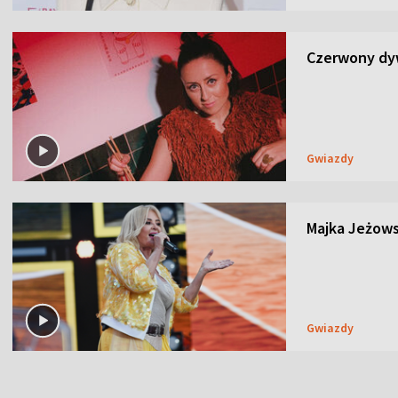
Czerwony dyw
Gwiazdy
Majka Jeżows
Gwiazdy