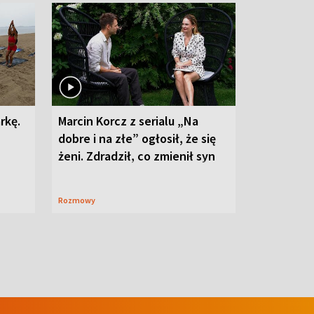
rkę.
Marcin Korcz z serialu „Na
dobre i na złe” ogłosił, że się
żeni. Zdradził, co zmienił syn
Rozmowy