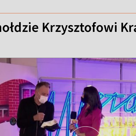
hołdzie Krzysztofowi K