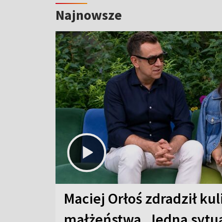
Najnowsze
Maciej Orłoś zdradził kul
małżeństwa. Jedna sytua