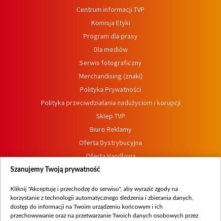
Centrum informacji TVP
Komisja Etyki
Program dla prasy
Dla mediów
Serwis fotograficzny
Merchandising (znaki)
Polityka Prywatności
Polityka przeciwdziałania nadużyciom i korupcji
Sklep TVP
Biuro Reklamy
Oferta Dystrybucyjna
Oferta Handlowa
Dostępność
Szanujemy Twoją prywatność
Moje zgody
Kliknij "Akceptuję i przechodzę do serwisu", aby wyrazić zgody na
Procedura zgłoszeń wewnętrznych
korzystanie z technologii automatycznego śledzenia i zbierania danych,
dostęp do informacji na Twoim urządzeniu końcowym i ich
przechowywanie oraz na przetwarzanie Twoich danych osobowych przez