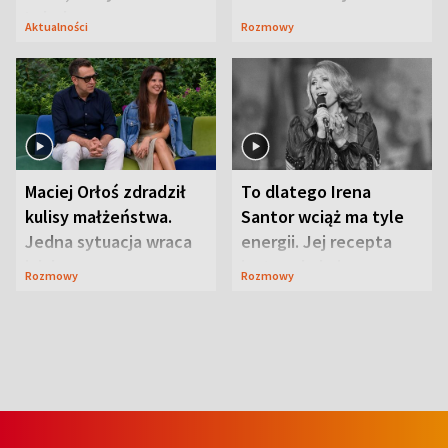
Lubelszczyzna
Aktualności
Rozmowy
Maciej Orłoś zdradził
To dlatego Irena
kulisy małżeństwa.
Santor wciąż ma tyle
Jedna sytuacja wraca
energii. Jej recepta
jak bumerang
jest zaskakująco
Rozmowy
Rozmowy
prosta