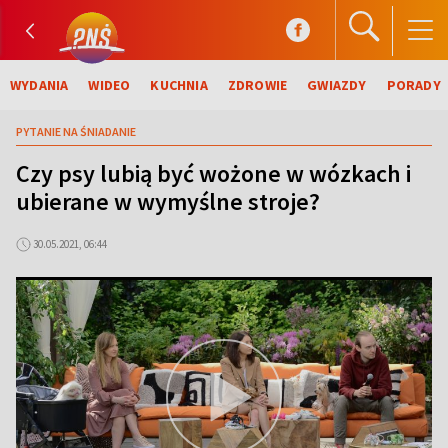
WYDANIA
WIDEO
KUCHNIA
ZDROWIE
GWIAZDY
PORADY
PYTANIE NA ŚNIADANIE
Czy psy lubią być wożone w wózkach i
ubierane w wymyślne stroje?
30.05.2021, 06:44