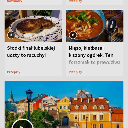
Rozmowy
Przepisy
Słodki finał lubelskiej
Mięso, kiełbasa i
uczty to racuchy!
kiszony ogórek. Ten
forszmak to prawdziwa
uczta
Przepisy
Przepisy