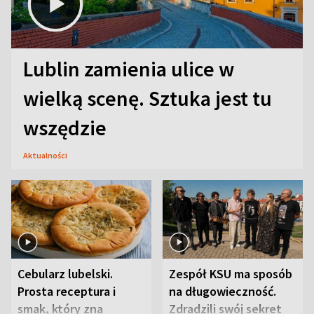
Lublin zamienia ulice w
wielką scenę. Sztuka jest tu
wszędzie
Aktualności
Cebularz lubelski.
Zespół KSU ma sposób
Prosta receptura i
na długowieczność.
smak, który zna
Zdradzili swój sekret