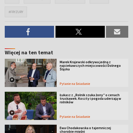
#FRYZURY
Więcej na ten temat
Marek Krajewski odkrywa jedną z
najciekawszych miejscowości Dolnego
Śląska
Pytanie na Śniadanie
Łukasz z „Rolnik szuka żony” o cenach
truskawek. Koszty i pogoda uderzają w
rolników
Pytanie na Śniadanie
Ewa Chodakowska o tajemniczej
chorobie mięśni