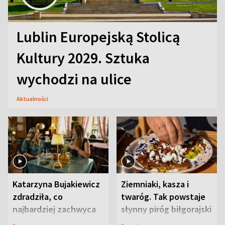
Lublin Europejską Stolicą
Kultury 2029. Sztuka
wychodzi na ulice
Aktualności
Katarzyna Bujakiewicz
Ziemniaki, kasza i
zdradziła, co
twaróg. Tak powstaje
najbardziej zachwyca
słynny piróg biłgorajski
ją w Lublinie