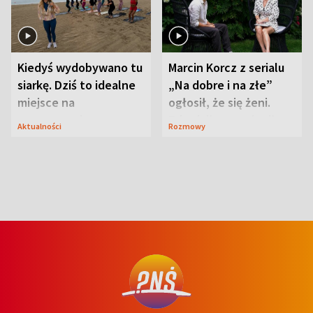
Kiedyś wydobywano tu
Marcin Korcz z serialu
siarkę. Dziś to idealne
„Na dobre i na złe”
miejsce na
ogłosił, że się żeni.
wypoczynek
Zdradził, co zmienił
Aktualności
Rozmowy
syn