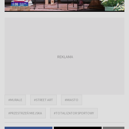
#MURALE
#STREET ART
#MIASTO
#PRZESTRZEŃ MIEJSKA
#TOTALIZATOR SPORTOWY