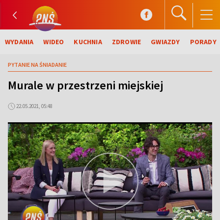
WYDANIA
WIDEO
KUCHNIA
ZDROWIE
GWIAZDY
PORADY
PYTANIE NA ŚNIADANIE
Murale w przestrzeni miejskiej
22.05.2021, 05:48