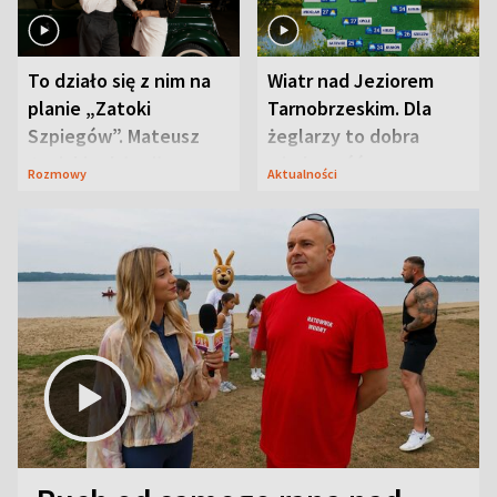
To działo się z nim na
Wiatr nad Jeziorem
planie „Zatoki
Tarnobrzeskim. Dla
Szpiegów”. Mateusz
żeglarzy to dobra
Janicki odsłonił
wiadomość
Rozmowy
Aktualności
aktorski sekret