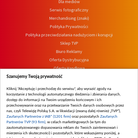
Dla mediów
Serwis fotograficzny
Merchandising (znaki)
Polityka Prywatności
Polityka przeciwdziałania nadużyciom i korupcji
Sklep TVP
Biuro Reklamy
Oferta Dystrybucyjna
Oferta Handlowa
Dostępność
Szanujemy Twoją prywatność
Moje zgody
Kliknij "Akceptuję i przechodzę do serwisu", aby wyrazić zgody na
Procedura zgłoszeń wewnętrznych
korzystanie z technologii automatycznego śledzenia i zbierania danych,
dostęp do informacji na Twoim urządzeniu końcowym i ich
przechowywanie oraz na przetwarzanie Twoich danych osobowych przez
nas, czyli Telewizję Polską S.A. w likwidacji (zwaną dalej również „TVP”),
Zaufanych Partnerów z IAB* (1201 firm)
oraz pozostałych
Zaufanych
Partnerów TVP (93 firm)
, w celach marketingowych (w tym do
zautomatyzowanego dopasowania reklam do Twoich zainteresowań i
mierzenia ich skuteczności) i pozostałych, które wskazujemy poniżej, a