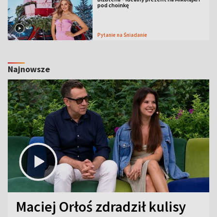
pod choinkę
Pytanie na Śniadanie
Najnowsze
Maciej Orłoś zdradził kulisy