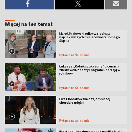
Więcej na ten temat
Marek Krajewski odkrywa jedną z
najciekawszych miejscowości Dolnego
Śląska
Pytanie na Śniadanie
Łukasz z „Rolnik szuka żony” o cenach
truskawek. Koszty i pogoda uderzają w
rolników
Pytanie na Śniadanie
Ewa Chodakowska o tajemniczej
chorobie mięśni
Pytanie na Śniadanie
Biżuteria – idealny prezent na Mikołajki i