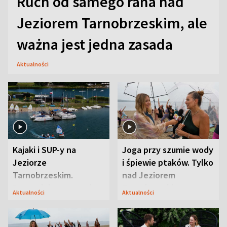
Ruch od samego rana nad
Jeziorem Tarnobrzeskim, ale
ważna jest jedna zasada
Aktualności
Kajaki i SUP-y na
Joga przy szumie wody
Jeziorze
i śpiewie ptaków. Tylko
Tarnobrzeskim.
nad Jeziorem
Przyrodnicy zwracają
Tarnobrzeskim
Aktualności
Aktualności
uwagę na coś jeszcze