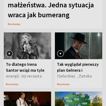
małżeństwa. Jedna sytuacja
wraca jak bumerang
Rozmowy
To dlatego Irena
Tak wyglądał pierwszy
Santor wciąż ma tyle
plan Gelnera i
energii. Jej recepta
Cieleckiej. „Zatoka
jest zaskakująco
szpiegów” od razu ich
Rozmowy
Rozmowy
prosta
zaskoczyła