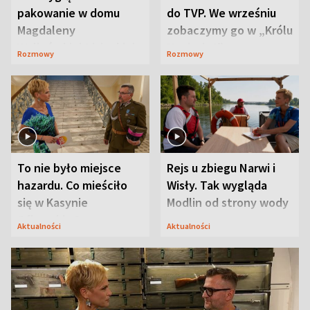
pakowanie w domu
do TVP. We wrześniu
Magdaleny
zobaczymy go w „Królu
Waligórskiej-Lisieckiej.
Maciusiu I”
Rozmowy
Rozmowy
Mąż nie odpuszcza
To nie było miejsce
Rejs u zbiegu Narwi i
hazardu. Co mieściło
Wisły. Tak wygląda
się w Kasynie
Modlin od strony wody
Oficerskim?
Aktualności
Aktualności