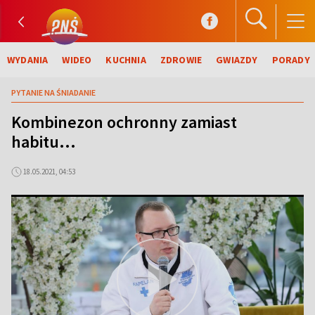
WYDANIA
WIDEO
KUCHNIA
ZDROWIE
GWIAZDY
PORADY
PYTANIE NA ŚNIADANIE
Kombinezon ochronny zamiast
habitu...
18.05.2021, 04:53