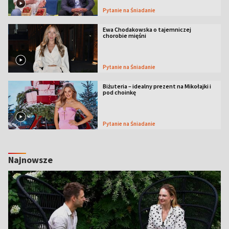
Pytanie na Śniadanie
Ewa Chodakowska o tajemniczej
chorobie mięśni
Pytanie na Śniadanie
Biżuteria – idealny prezent na Mikołajki i
pod choinkę
Pytanie na Śniadanie
Najnowsze