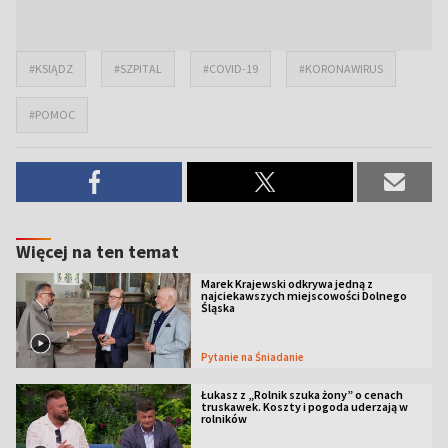
#KSIĄDZ
#SZPITAL
#COVID-19
#KORONAWIRUS
#POMOC
Więcej na ten temat
Marek Krajewski odkrywa jedną z
najciekawszych miejscowości Dolnego
Śląska
Pytanie na Śniadanie
Łukasz z „Rolnik szuka żony” o cenach
truskawek. Koszty i pogoda uderzają w
rolników