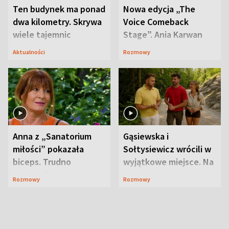
Ten budynek ma ponad
Nowa edycja „The
dwa kilometry. Skrywa
Voice Comeback
wiele tajemnic
Stage”. Ania Karwan
zapowiada
Aktualności
Rozmowy
niespodzianki
Anna z „Sanatorium
Gąsiewska i
miłości” pokazała
Sołtysiewicz wrócili w
biceps. Trudno
wyjątkowe miejsce. Na
uwierzyć, co przeszła
szlaku czekał
Rozmowy
Rozmowy
wcześniej
niedźwiedź