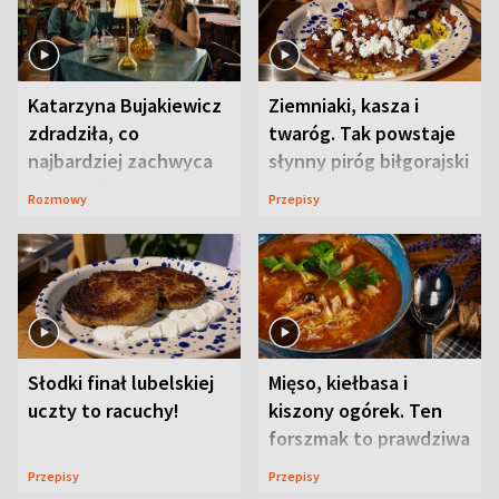
Katarzyna Bujakiewicz
Ziemniaki, kasza i
zdradziła, co
twaróg. Tak powstaje
najbardziej zachwyca
słynny piróg biłgorajski
ją w Lublinie
Rozmowy
Przepisy
Słodki finał lubelskiej
Mięso, kiełbasa i
uczty to racuchy!
kiszony ogórek. Ten
forszmak to prawdziwa
uczta
Przepisy
Przepisy