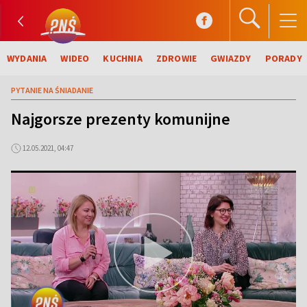
WYDANIA
WIDEO
KUCHNIA
ZDROWIE
GWIAZDY
PORADY
PYTANIE NA ŚNIADANIE
Najgorsze prezenty komunijne
12.05.2021, 04:47