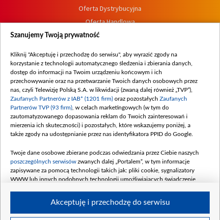
Oferta Dystrybucyjna
Oferta Handlowa
Dostępność
Szanujemy Twoją prywatność
Moje zgody
Kliknij "Akceptuję i przechodzę do serwisu", aby wyrazić zgody na
Procedura zgłoszeń wewnętrznych
korzystanie z technologii automatycznego śledzenia i zbierania danych,
dostęp do informacji na Twoim urządzeniu końcowym i ich
przechowywanie oraz na przetwarzanie Twoich danych osobowych przez
nas, czyli Telewizję Polską S.A. w likwidacji (zwaną dalej również „TVP”),
Zaufanych Partnerów z IAB* (1201 firm)
oraz pozostałych
Zaufanych
Partnerów TVP (93 firm)
, w celach marketingowych (w tym do
zautomatyzowanego dopasowania reklam do Twoich zainteresowań i
mierzenia ich skuteczności) i pozostałych, które wskazujemy poniżej, a
także zgody na udostępnianie przez nas identyfikatora PPID do Google.
Twoje dane osobowe zbierane podczas odwiedzania przez Ciebie naszych
poszczególnych serwisów
zwanych dalej „Portalem”, w tym informacje
zapisywane za pomocą technologii takich jak: pliki cookie, sygnalizatory
WWW lub innych podobnych technologii umożliwiających świadczenie
dopasowanych i bezpiecznych usług, personalizację treści oraz reklam,
udostępnianie funkcji mediów społecznościowych oraz analizowanie ruchu
Akceptuję i przechodzę do serwisu
w Internecie.