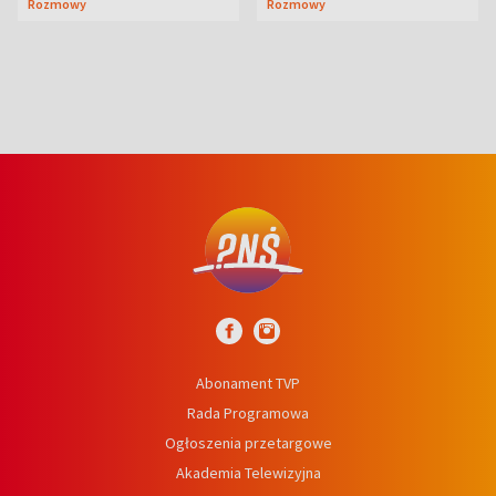
Rozmowy
Rozmowy
prosta
Abonament TVP
Rada Programowa
Ogłoszenia przetargowe
Akademia Telewizyjna