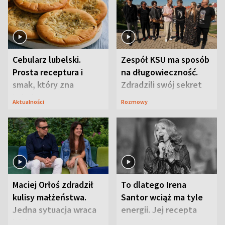
Cebularz lubelski.
Zespół KSU ma sposób
Prosta receptura i
na długowieczność.
smak, który zna
Zdradzili swój sekret
Lubelszczyzna
Aktualności
Rozmowy
Maciej Orłoś zdradził
To dlatego Irena
kulisy małżeństwa.
Santor wciąż ma tyle
Jedna sytuacja wraca
energii. Jej recepta
jak bumerang
jest zaskakująco