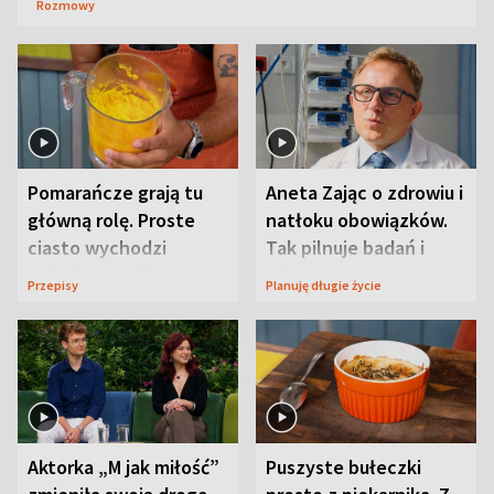
Rozmowy
Pomarańcze grają tu
Aneta Zając o zdrowiu i
główną rolę. Proste
natłoku obowiązków.
ciasto wychodzi
Tak pilnuje badań i
wyjątkowo wilgotne
wizyt
Przepisy
Planuję długie życie
Aktorka „M jak miłość”
Puszyste bułeczki