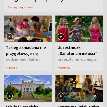
Planuję długie życie
Takiego śniadania nie
Uczestniczki
przygotowuje się
„Sanatorium miłości”
codziennie. Suflet
przeszły po wybiegu.
serowy zachwyca
Te stylizacje
Przepisy
Rozmowy
smakiem
przyciągały wzrok
Lublin Europejską
Katarzyna Bujakiewicz