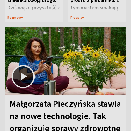
zmieniła swoją drogę.
prosto z piekarnika. Z
Dziś wiąże przyszłość z
tym masłem smakują
neurobiologią
jeszcze lepiej
Rozmowy
Przepisy
Małgorzata Pieczyńska stawia
na nowe technologie. Tak
organizuje sprawy zdrowotne