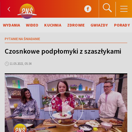
WYDANIA
WIDEO
KUCHNIA
ZDROWIE
GWIAZDY
PORADY
PYTANIE NA ŚNIADANIE
Czosnkowe podpłomyki z szaszłykami
11.05.2021, 05:34