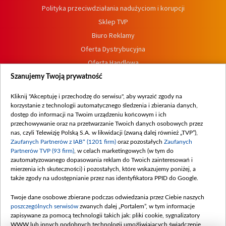
Polityka przeciwdziałania nadużyciom i korupcji
Sklep TVP
Biuro Reklamy
Oferta Dystrybucyjna
Oferta Handlowa
Dostępność
Szanujemy Twoją prywatność
Moje zgody
Kliknij "Akceptuję i przechodzę do serwisu", aby wyrazić zgody na
Procedura zgłoszeń wewnętrznych
korzystanie z technologii automatycznego śledzenia i zbierania danych,
dostęp do informacji na Twoim urządzeniu końcowym i ich
przechowywanie oraz na przetwarzanie Twoich danych osobowych przez
nas, czyli Telewizję Polską S.A. w likwidacji (zwaną dalej również „TVP”),
Zaufanych Partnerów z IAB* (1201 firm)
oraz pozostałych
Zaufanych
Partnerów TVP (93 firm)
, w celach marketingowych (w tym do
zautomatyzowanego dopasowania reklam do Twoich zainteresowań i
mierzenia ich skuteczności) i pozostałych, które wskazujemy poniżej, a
także zgody na udostępnianie przez nas identyfikatora PPID do Google.
Twoje dane osobowe zbierane podczas odwiedzania przez Ciebie naszych
poszczególnych serwisów
zwanych dalej „Portalem”, w tym informacje
zapisywane za pomocą technologii takich jak: pliki cookie, sygnalizatory
WWW lub innych podobnych technologii umożliwiających świadczenie