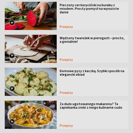
Pieczony ser koryciński na buraku z
miodem. Prosty pomysł na wyraziste
danie
Przepisy
Wędzony twarożek w pierogach – prosto,
a genialnie!
Przepisy
Domowe pyzy z kaczką. Szybki sposób na
elegancki obiad
Przepisy
Za dużo ugotowanego makaronu? Ta
zapiekanka zrobi z niego kulinarne cudo
Przepisy