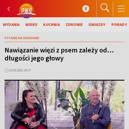
WYDANIA
WIDEO
KUCHNIA
ZDROWIE
GWIAZDY
PORADY
PYTANIE NA ŚNIADANIE
Nawiązanie więzi z psem zależy od...
długości jego głowy
10.05.2021, 04:37