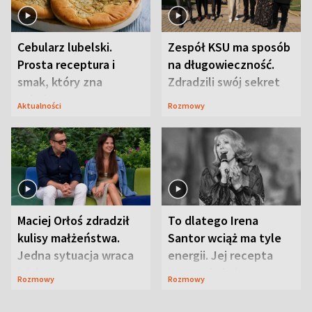
Cebularz lubelski.
Zespół KSU ma sposób
Prosta receptura i
na długowieczność.
smak, który zna
Zdradzili swój sekret
Lubelszczyzna
Aktualności
Rozmowy
Maciej Orłoś zdradził
To dlatego Irena
kulisy małżeństwa.
Santor wciąż ma tyle
Jedna sytuacja wraca
energii. Jej recepta
jak bumerang
jest zaskakująco
Rozmowy
Rozmowy
prosta