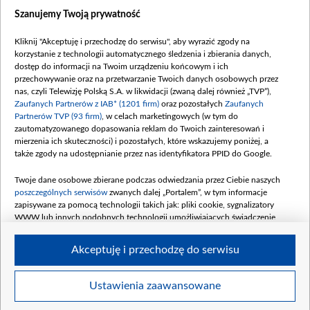
Dostępność
Szanujemy Twoją prywatność
Moje zgody
Kliknij "Akceptuję i przechodzę do serwisu", aby wyrazić zgody na
Procedura zgłoszeń wewnętrznych
korzystanie z technologii automatycznego śledzenia i zbierania danych,
dostęp do informacji na Twoim urządzeniu końcowym i ich
przechowywanie oraz na przetwarzanie Twoich danych osobowych przez
nas, czyli Telewizję Polską S.A. w likwidacji (zwaną dalej również „TVP”),
Zaufanych Partnerów z IAB* (1201 firm)
oraz pozostałych
Zaufanych
Partnerów TVP (93 firm)
, w celach marketingowych (w tym do
zautomatyzowanego dopasowania reklam do Twoich zainteresowań i
mierzenia ich skuteczności) i pozostałych, które wskazujemy poniżej, a
także zgody na udostępnianie przez nas identyfikatora PPID do Google.
Twoje dane osobowe zbierane podczas odwiedzania przez Ciebie naszych
poszczególnych serwisów
zwanych dalej „Portalem”, w tym informacje
zapisywane za pomocą technologii takich jak: pliki cookie, sygnalizatory
WWW lub innych podobnych technologii umożliwiających świadczenie
dopasowanych i bezpiecznych usług, personalizację treści oraz reklam,
udostępnianie funkcji mediów społecznościowych oraz analizowanie ruchu
Akceptuję i przechodzę do serwisu
w Internecie.
Twoje dane osobowe zbierane podczas odwiedzania przez Ciebie
Ustawienia zaawansowane
poszczególnych serwisów
na Portalu, takie jak adresy IP, identyfikatory
© 2026 Telewizja Polska S. A. w likwidacji
Twoich urządzeń końcowych i identyfikatory plików cookie, informacje o