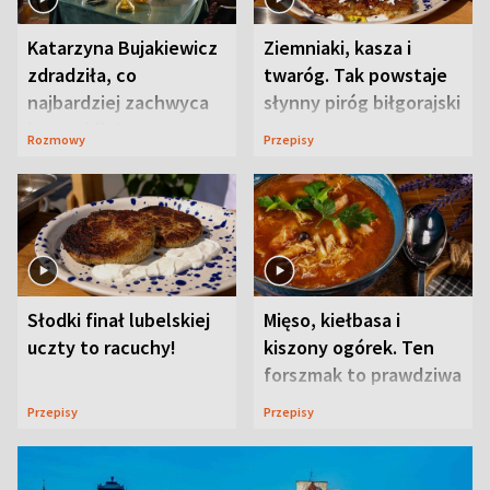
Katarzyna Bujakiewicz
Ziemniaki, kasza i
zdradziła, co
twaróg. Tak powstaje
najbardziej zachwyca
słynny piróg biłgorajski
ją w Lublinie
Rozmowy
Przepisy
Słodki finał lubelskiej
Mięso, kiełbasa i
uczty to racuchy!
kiszony ogórek. Ten
forszmak to prawdziwa
uczta
Przepisy
Przepisy