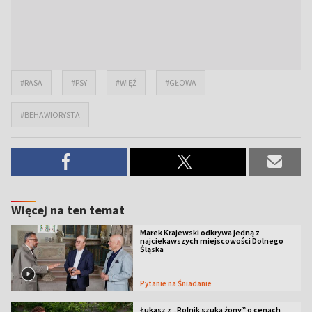
#RASA
#PSY
#WIĘŹ
#GŁOWA
#BEHAWIORYSTA
Więcej na ten temat
Marek Krajewski odkrywa jedną z
najciekawszych miejscowości Dolnego
Śląska
Pytanie na Śniadanie
Łukasz z „Rolnik szuka żony” o cenach