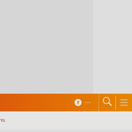
...
TYL