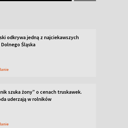
ski odkrywa jedną z najciekawszych
 Dolnego Śląska
danie
lnik szuka żony” o cenach truskawek.
oda uderzają w rolników
danie