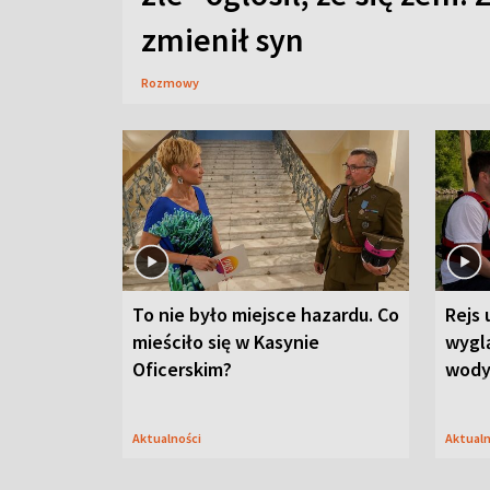
zmienił syn
Rozmowy
To nie było miejsce hazardu. Co
Rejs 
mieściło się w Kasynie
wygl
Oficerskim?
wod
Aktualności
Aktual