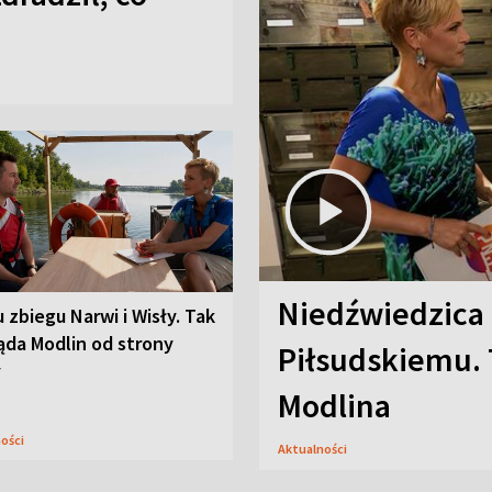
Niedźwiedzica
u zbiegu Narwi i Wisły. Tak
ąda Modlin od strony
Piłsudskiemu. 
y
Modlina
ności
Aktualności