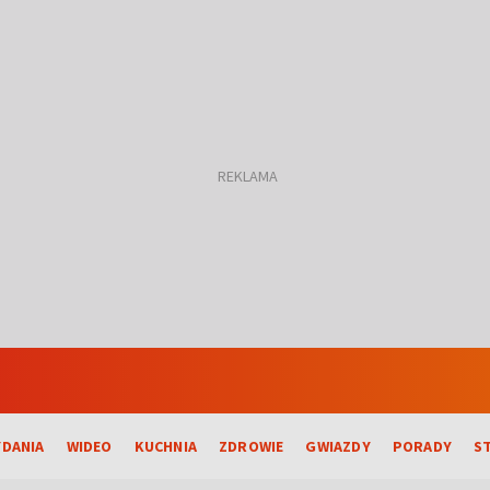
DANIA
WIDEO
KUCHNIA
ZDROWIE
GWIAZDY
PORADY
S