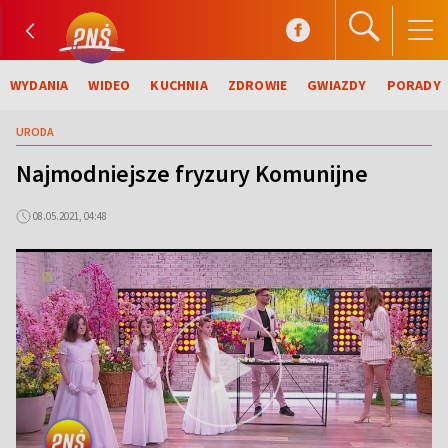
WYDANIA
WIDEO
KUCHNIA
ZDROWIE
GWIAZDY
PORADY
URODA
Najmodniejsze fryzury Komunijne
08.05.2021, 04:48