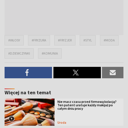
#WŁOSY
#FRYZURA
#FRYZJER
#STYL
#MODA
#DZIEWCZYNKI
#KOMUNIA
Więcej na ten temat
Nie masz czasu przed firmową kolacją?
Ten patent uratuje każdy makijaż po
całym dniu pracy
Uroda