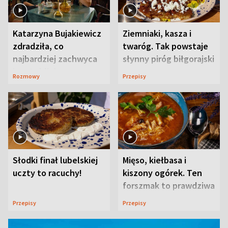
Katarzyna Bujakiewicz
Ziemniaki, kasza i
zdradziła, co
twaróg. Tak powstaje
najbardziej zachwyca
słynny piróg biłgorajski
ją w Lublinie
Rozmowy
Przepisy
Słodki finał lubelskiej
Mięso, kiełbasa i
uczty to racuchy!
kiszony ogórek. Ten
forszmak to prawdziwa
uczta
Przepisy
Przepisy