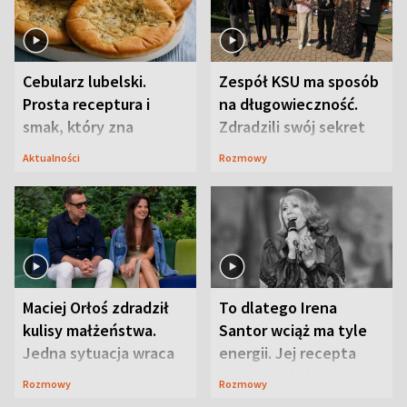
Cebularz lubelski.
Zespół KSU ma sposób
Prosta receptura i
na długowieczność.
smak, który zna
Zdradzili swój sekret
Lubelszczyzna
Aktualności
Rozmowy
Maciej Orłoś zdradził
To dlatego Irena
kulisy małżeństwa.
Santor wciąż ma tyle
Jedna sytuacja wraca
energii. Jej recepta
jak bumerang
jest zaskakująco
Rozmowy
Rozmowy
prosta