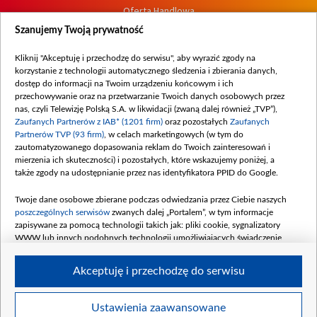
Oferta Handlowa
Dostępność
Szanujemy Twoją prywatność
Moje zgody
Kliknij "Akceptuję i przechodzę do serwisu", aby wyrazić zgody na
Procedura zgłoszeń wewnętrznych
korzystanie z technologii automatycznego śledzenia i zbierania danych,
dostęp do informacji na Twoim urządzeniu końcowym i ich
przechowywanie oraz na przetwarzanie Twoich danych osobowych przez
nas, czyli Telewizję Polską S.A. w likwidacji (zwaną dalej również „TVP”),
Zaufanych Partnerów z IAB* (1201 firm)
oraz pozostałych
Zaufanych
Partnerów TVP (93 firm)
, w celach marketingowych (w tym do
zautomatyzowanego dopasowania reklam do Twoich zainteresowań i
mierzenia ich skuteczności) i pozostałych, które wskazujemy poniżej, a
także zgody na udostępnianie przez nas identyfikatora PPID do Google.
Twoje dane osobowe zbierane podczas odwiedzania przez Ciebie naszych
poszczególnych serwisów
zwanych dalej „Portalem”, w tym informacje
zapisywane za pomocą technologii takich jak: pliki cookie, sygnalizatory
WWW lub innych podobnych technologii umożliwiających świadczenie
dopasowanych i bezpiecznych usług, personalizację treści oraz reklam,
udostępnianie funkcji mediów społecznościowych oraz analizowanie ruchu
Akceptuję i przechodzę do serwisu
w Internecie.
Twoje dane osobowe zbierane podczas odwiedzania przez Ciebie
Ustawienia zaawansowane
poszczególnych serwisów
na Portalu, takie jak adresy IP, identyfikatory